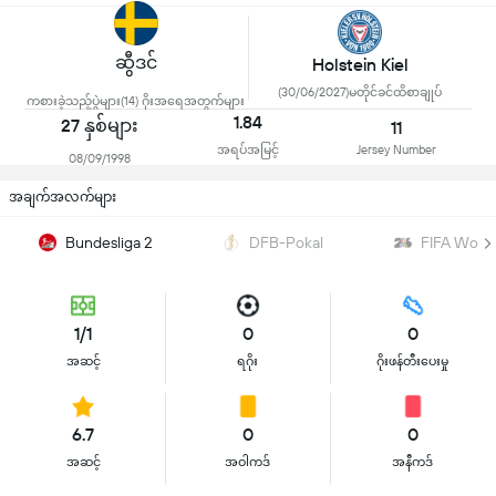
ဆွီဒင်
Holstein Kiel
(30/06/2027)မတိုင်ခင်ထိစာချုပ်
ကစားခဲ့သည့်ပွဲများ(14) ဂိုးအရေအတွက်များ
1.84
27 နှစ်များ
11
အရပ်အမြင့်
Jersey Number
08/09/1998
အချက်အလက်များ
Bundesliga 2
DFB-Pokal
FIFA Worl
1/1
0
0
အဆင့်
ရဂိုး
ဂိုးဖန်တီးပေးမှု
6.7
0
0
အဆင့်
အဝါကဒ်
အနီကဒ်