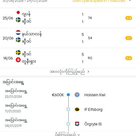
30/06/2026 - 29/07/2026
Didn't participate in 7 matches
ဂျပန်
1
25/06
74
6.4
ဆွီဒင်
1
နယ်သာလန်
5
20/06
54
6.1
ဆွီဒင်
1
ဆွီဒင်
5
14/06
90
6.5
တူနီးရှား
1
အားလုံးကိုကြည့်မည်
အပြာင်းအရွေ့
အပြောင်းအရွှေ့
€600K
Holstein Kiel
22/01/2024
အပြောင်းအရွှေ့
IF Elfsborg
11/01/2020
အပြောင်းအရွှေ့
Örgryte IS
08/01/2019
ပို၍ကြည့်မည်