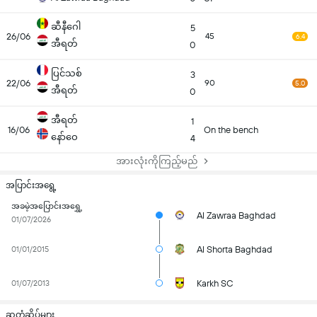
ဆီနီဂေါ
5
26/06
45
6.4
အီရတ်
0
ပြင်သစ်
3
22/06
90
5.0
အီရတ်
0
အီရတ်
1
16/06
On the bench
နော်ဝေ
4
အားလုံးကိုကြည့်မည်
အပြာင်းအရွေ့
အခမဲ့အပြောင်းအရွှေ့
Al Zawraa Baghdad
01/07/2026
Al Shorta Baghdad
01/01/2015
Karkh SC
01/07/2013
ဆုတံဆိပ်များ