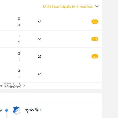
Didn't participate in 5 matches
0
63
6.6
3
1
66
6.3
1
2
27
6.1
1
3
45
1
းကိုကြည့်မည်
ဟိုဖင်ဟိမ်း
8M