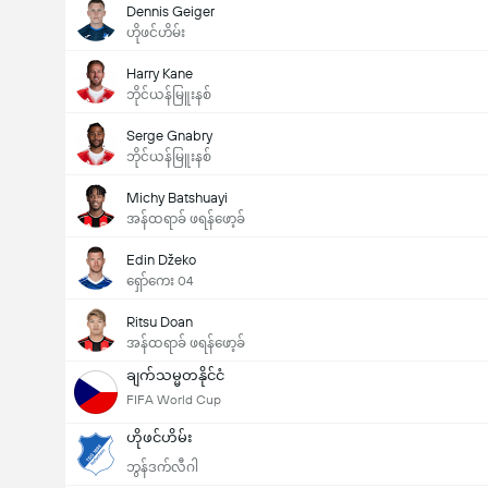
Dennis Geiger
ဟိုဖင်ဟိမ်း
Harry Kane
ဘိုင်ယန်မြူးနစ်
Serge Gnabry
ဘိုင်ယန်မြူးနစ်
Michy Batshuayi
အန်ထရာခ် ဖရန်ဖော့ခ်
Edin Džeko
ရှော်ကေး 04
Ritsu Doan
အန်ထရာခ် ဖရန်ဖော့ခ်
ချက်သမ္မတနိုင်ငံ
FIFA World Cup
ဟိုဖင်ဟိမ်း
ဘွန်ဒက်လီဂါ