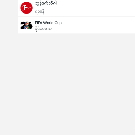
ဘွန်ဒက်လီဂါ
ဂျာမနီ
FIFA World Cup
နိုင်ငံတကာ
Last Goalscorer
V
X