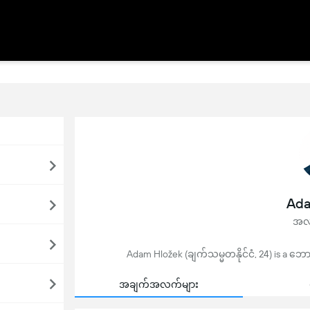
Ada
အလယ
Adam Hložek (ချက်သမ္မတနိုင်ငံ, 24) is a ဘောလု
အချက်အလက်များ