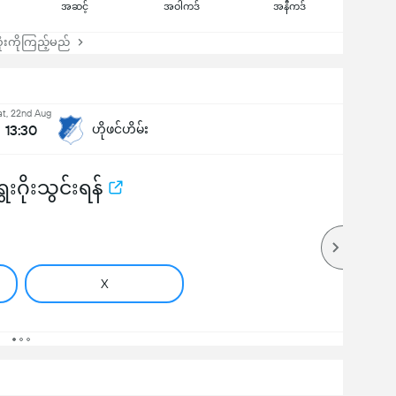
အဆင့်
အဝါကဒ်
အနီကဒ်
းကိုကြည့်မည်
at, 22nd Aug
13:30
ဟိုဖင်ဟိမ်း
းဂိုးသွင်းရန်
X