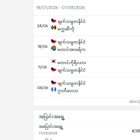
18/07/2026 - 07/08/2026
ချက်သမ္မတနိုင်ငံ
24/06
မက္ကဆီကို
ချက်သမ္မတနိုင်ငံ
18/06
တောင်အာဖရိက
တောင်ကိုရီးယား
11/06
ချက်သမ္မတနိုင်ငံ
ချက်သမ္မတနိုင်ငံ
04/06
ဂွာတီမာလာ
အားလုံ
အပြာင်းအရွေ့
အပြောင်းအရွှေ့
€1
17/08/2024