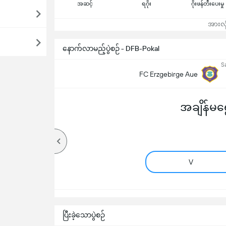
အဆင့်
ရဂိုး
ဂိုးဖန်တီးပေးမှု
အားလုံ
နောက်လာမည့်ပွဲစဉ် - DFB-Pokal
S
FC Erzgebirge Aue
အချိန်မရွေ
V
ပြီးခဲ့သောပွဲစဉ်