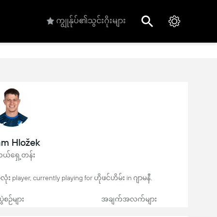
ကျွုန်ုပ်၏သွင်းဂိုးများ
m Hložek
်ရှေ့တန်း
ံး player, currently playing for ဟိုဖင်ဟိမ်း in ဂျာမနီ.
ပွဲစဉ်များ
အချက်အလက်များ