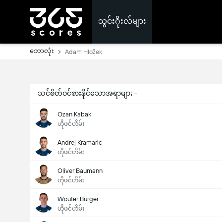
သွင်းဂိုးလ်များ
ဘောလုံး
Adam Hložek
သင်စိတ်ဝင်စားနိုင်သောအရာများ -
Ozan Kabak
ဟိုဖင်ဟိမ်း
Andrej Kramaric
ဟိုဖင်ဟိမ်း
Oliver Baumann
ဟိုဖင်ဟိမ်း
Wouter Burger
ဟိုဖင်ဟိမ်း