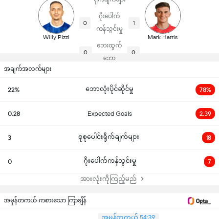
ဂိုးပေါက်
0
1
ကန်သွင်းမှု
Willy Pizzi
Mark Harris
ဘေးထွက်
0
0
ဘော
အချက်အလက်များ
ဘောလုံးပိုင်ဆိုင်မှု
22%
78%
0.28
Expected Goals
2.39
စုစုပေါင်းရိုက်ချက်များ
3
18
ဂိုးပေါက်ကန်သွင်းမှု
0
7
အားလုံးကိုကြည့်မည်
အမှန်တကယ် ကစားသော ကြာချိန်
အမှန်တကယ် 54:39