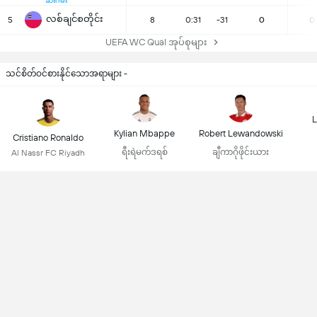
ဆီးဂိမ်း
လစ်ချင်စတိုင်း
5
8
0:31
-31
0
0
UEFA WC Qual အုပ်စုများ
သင်စိတ်ဝင်စားနိုင်သောအရာများ -
L
Kylian Mbappe
Robert Lewandowski
Cristiano Ronaldo
ရီးရဲမက်ဒရစ်
ချီကာဂိုဖိုင်းယား
Al Nassr FC Riyadh