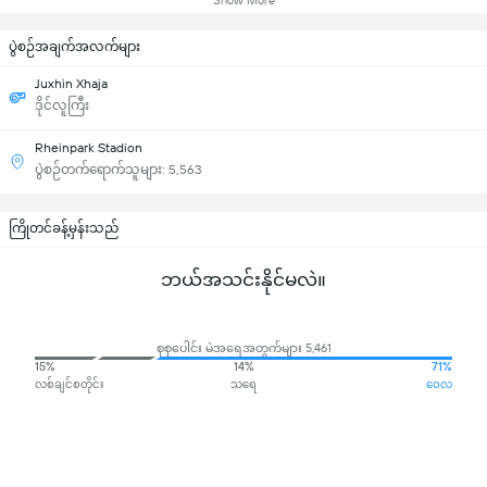
Show More
ပွဲစဉ်အချက်အလက်များ
Juxhin Xhaja
ဒိုင်လူကြီး
Rheinpark Stadion
ပွဲစဉ်တက်ရောက်သူများ: 5,563
ကြိုတင်ခန့်မှန်းသည်
ဘယ်အသင်းနိုင်မလဲ။
စုစုပေါင်း မဲအရေအတွက်များ 5,461
15%
14%
71%
လစ်ချင်စတိုင်း
သရေ
ဝေလ