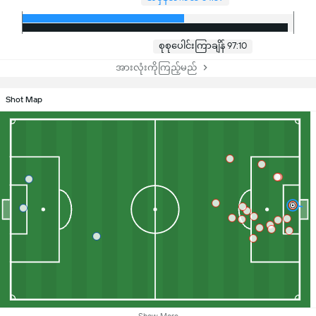
စုစုပေါင်းကြာချိန် 97:10
အားလုံးကိုကြည့်မည်
Shot Map