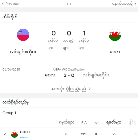
နောက်လာမည့်
Previous
ထိပ်တိုက်
0
0
1
အနိုင်ပွဲ
သရေပွဲ
အနိုင်ပွဲ
များ
များ
များ
လစ်ချင်စတိုင်း
ဝေလ
06/06/2025
UEFA WC Qualification
ဝေလ
3 - 0
လစ်ချင်စတိုင်း
အားလုံးကိုကြည့်မည်
လက်ရှိရပ်တည်မှု
Group J
ရမှတ်များ
ရမှတ်များ
နိုင်ပွ
F:A
+/-
ဝေလ
2
8
21:11
10
16
5