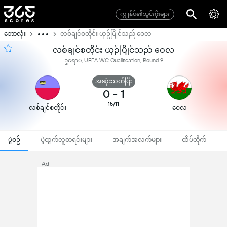
ကျွုန်ုပ်၏သွင်းဂိုးများ
ဘောလုံး
လစ်ချင်စတိုင်း ယှဉ်ပြိုင်သည် ဝေလ
လစ်ချင်စတိုင်း ယှဉ်ပြိုင်သည် ဝေလ
ဥရောပ, UEFA WC Qualification, Round 9
အဆုံးသတ်ပြီး
0
-
1
15/11
လစ်ချင်စတိုင်း
ဝေလ
ပွဲစဉ်
ပွဲထွက်လူစာရင်းများ
အချက်အလက်များ
ထိပ်တိုက်
Ad