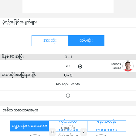
ပွဲစဉ်အဖြစ်အပျက်များ
အားလုံး
ထိပ်ဆုံး
မိနစ် 90 အပြီး
0 - 1
James
61'
James
ပထမပိုင်းအပြီးနားချိန်
0 - 0
No Top Events
အဓိက ကစားသမားများ
ကွင်းလယ်
နောက်တန်း
ရှေ့တန်းကစားသမား
စုစုပေါင်း
ကစားသမား
ကစားသမား
0
2
ရိုက်ချက်များ