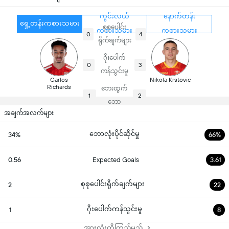
ကွင်းလယ်
နောက်တန်း
ရှေ့တန်းကစားသမား
စုစုပေါင်း
ကစားသမား
ကစားသမား
0
4
ရိုက်ချက်များ
ဂိုးပေါက်
0
3
ကန်သွင်းမှု
Carlos
Nikola Krstovic
Richards
ဘေးထွက်
1
2
ဘော
အချက်အလက်များ
ဘောလုံးပိုင်ဆိုင်မှု
34%
66%
0.56
Expected Goals
3.61
စုစုပေါင်းရိုက်ချက်များ
2
22
ဂိုးပေါက်ကန်သွင်းမှု
1
8
အားလုံးကိုကြည့်မည်