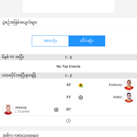
ပွဲစဉ်အဖြစ်အပျက်များ
အားလုံး
ထိပ်ဆုံး
မိနစ် 90 အပြီး
1 - 2
No Top Events
ပထမပိုင်းအပြီးနားချိန်
1 - 2
42'
Krstovic
33'
Adzic
Jessop
20'
J. Scanlon
အဓိက ကစားသမားများ