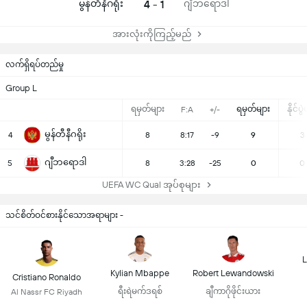
မွန်တီနီဂရိုး
4 - 1
ဂျီဘရောဒါ
အားလုံးကိုကြည့်မည်
လက်ရှိရပ်တည်မှု
Group L
ရမှတ်များ
ရမှတ်များ
နိုင်ပွ
F:A
+/-
မွန်တီနီဂရိုး
4
8
8:17
-9
9
3
ဂျီဘရောဒါ
5
8
3:28
-25
0
0
UEFA WC Qual အုပ်စုများ
သင်စိတ်ဝင်စားနိုင်သောအရာများ -
L
Kylian Mbappe
Robert Lewandowski
Cristiano Ronaldo
ရီးရဲမက်ဒရစ်
ချီကာဂိုဖိုင်းယား
Al Nassr FC Riyadh