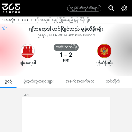
ကျွုန်ုပ်၏သွင်းဂိုးများ
ဘောလုံး
ဂျီဘရောဒါ ယှဉ်ပြိုင်သည် မွန်တီနီဂရိုး
ဂျီဘရောဒါ ယှဉ်ပြိုင်သည် မွန်တီနီဂရိုး
ဥရောပ, UEFA WC Qualification, Round 9
အဆုံးသတ်ပြီး
1
-
2
14/11
ဂျီဘရောဒါ
မွန်တီနီဂရိုး
ပွဲစဉ်
ပွဲထွက်လူစာရင်းများ
အချက်အလက်များ
ထိပ်တိုက်
Ad