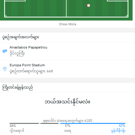
Show More
ပွဲစဉ်အချက်အလက်များ
Anastasios Papapetrou
ဒိုင်လူကြီး
Europa Point Stadium
ပွဲစဉ်တက်ရောက်သူများ: 668
ကြိုတင်ခန့်မှန်းသည်
ဘယ်အသင်းနိုင်မလဲ။
စုစုပေါင်း မဲအရေအတွက်များ 6,325
26%
17%
57%
ဂျီဘရောဒါ
သရေ
မွန်တီနီဂရိုး