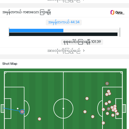
အမှန်တကယ် ကစားသော ကြာချိန်
အမှန်တကယ် 44:34
စုစုပေါင်းကြာချိန် 101:39
အားလုံးကိုကြည့်မည်
Shot Map