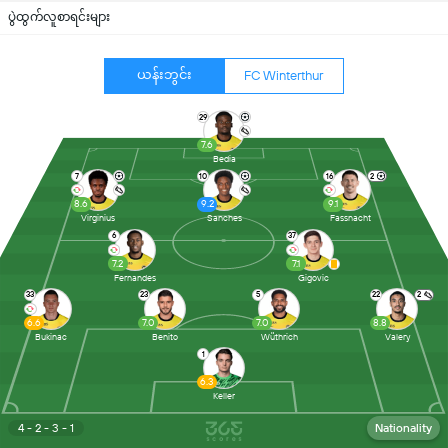
ပွဲထွက်လူစာရင်းများ
ယန်းဘွင်း
FC Winterthur
29
7.6
Bedia
7
10
16
2
8.6
9.2
9.1
Virginius
Sanches
Fassnacht
6
37
7.2
7.1
Fernandes
Gigovic
33
23
5
22
2
6.6
7.0
7.0
8.8
Bukinac
Benito
Wüthrich
Valery
1
6.3
Keller
4 - 2 - 3 - 1
Nationality