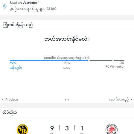
Stadion Wankdorf
ပွဲစဉ်တက်ရောက်သူများ: 23,160
ကြိုတင်ခန့်မှန်းသည်
ဘယ်အသင်းနိုင်မလဲ။
စုစုပေါင်း မဲအရေအတွက်များ 1,191
69%
21%
10%
FC Winterthur
ယန်းဘွင်း
သရေ
နောက်လာမည့်
Previous
ထိပ်တိုက်
9
3
1