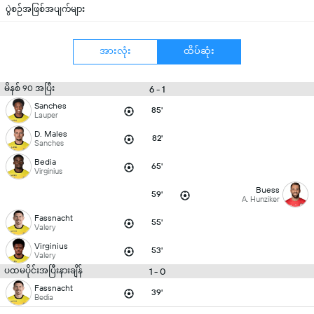
ပွဲစဉ်အဖြစ်အပျက်များ
အားလုံး
ထိပ်ဆုံး
မိနစ် 90 အပြီး
6 - 1
Sanches
85'
Lauper
D. Males
82'
Sanches
Bedia
65'
Virginius
Buess
59'
A. Hunziker
Fassnacht
55'
Valery
Virginius
53'
Valery
ပထမပိုင်းအပြီးနားချိန်
1 - 0
Fassnacht
39'
Bedia