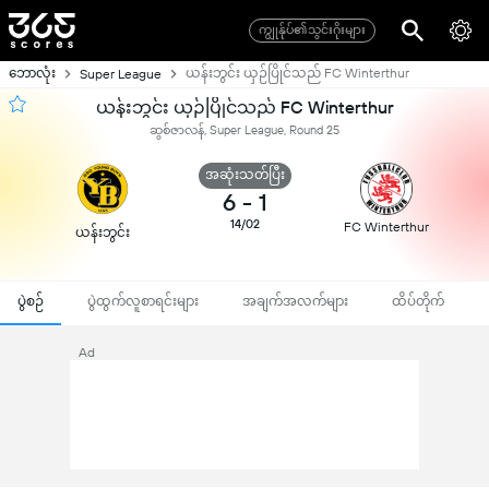
ကျွုန်ုပ်၏သွင်းဂိုးများ
ဘောလုံး
ယန်းဘွင်း ယှဉ်ပြိုင်သည် FC Winterthur
Super League
ယန်းဘွင်း ယှဉ်ပြိုင်သည် FC Winterthur
ဆွစ်ဇာလန်, Super League, Round 25
အဆုံးသတ်ပြီး
6
-
1
14/02
FC Winterthur
ယန်းဘွင်း
ပွဲစဉ်
ပွဲထွက်လူစာရင်းများ
အချက်အလက်များ
ထိပ်တိုက်
Ad