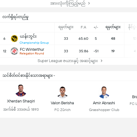
အားလုံးကိုကြည့်မည်
လက်ရှိရပ်တည်မှု
ရမှတ်များ
ရမှတ်များ
နိုင်ပွ
F:A
+/-
ယန်းဘွင်း
6
33
65:60
5
48
13
Championship Group
FC Winterthur
12
33
35:86
-51
19
4
Relegation Round
Super League ဇယားနှင့် အဆင့်များ
သင်စိတ်ဝင်စားနိုင်သောအရာများ -
Br
Xherdan Shaqiri
Valon Berisha
Amir Abrashi
FC 
အက်ဖ်စီ ဘားဇယ် 1893
FC Zürich
Grasshopper Club