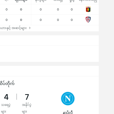
+/-
0
0
0
0
0
0
0
0
0
0
ားနှင့် အဆင့်များ
ိပ်တိုက်
4
7
သရေပွဲ
အနိုင်ပွဲ
များ
များ
နာပိုလီ