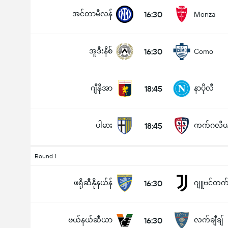
အင်တာမီလန်
16:30
Monza
အူဒီးနိစ်
16:30
Como
ပြိုင်ပွဲအတွင်း ဂိုးစုစုပေါင်း (2.5)
ဂျီနိုအာ
18:45
နာပိုလီ
အောက်
အပေါ်
ပါမား
18:45
ကက်ဂလီယ
Round 1
ဖရိုဆီနိုနယ်န်
16:30
ဂျူဗင်တက်
ဗယ်နယ်ဆီယာ
16:30
လက်ချီချ်