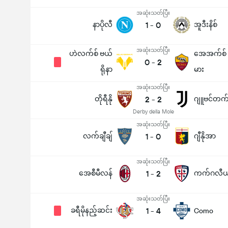
အဆုံးသတ်ပြီး
နာပိုလီ
1
-
0
အူဒီးနိစ်
အဆုံးသတ်ပြီး
ဟဲလက်စ် ဗယ်
အေအက်စ် ရ
0
-
2
ရိုနာ
မား
အဆုံးသတ်ပြီး
တိုရီနို
2
-
2
ဂျူဗင်တက်
Derby della Mole
အဆုံးသတ်ပြီး
လက်ချီချ်
1
-
0
ဂျီနိုအာ
အဆုံးသတ်ပြီး
အေစီမီလန်
1
-
2
ကက်ဂလီယ
အဆုံးသတ်ပြီး
ခရီမိုနည့်ဆင်း
1
-
4
Como