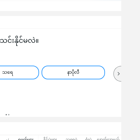
်းနိုင်မလဲ။
သရေ
နာပိုလီ
ရမှတ်များ
နိုင်ပွဲများ
သရေပွဲ
ရှုံးပွဲ
နောက်လာမည့်