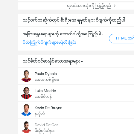
ရလဒ်အားလုံးကိုကြည့်မည်
သင့်ဝက်ဘဆိုက်တွင် စီးရီးအေ ရမှတ်များ ဝိဂျက်ကိုထည့်ပါ
အခြားရွေးစရာများကို အောက်ပါတို့အရကြည့်ပါ -
HTML တဂ်
စိတ်ကြိုက်ဝိဂျက်များဖန်တီးခြင်း
သင်စိတ်ဝင်စားနိုင်သောအရာများ -
Paulo Dybala
အေအက်စ် ရိုမား
Luka Modric
အေစီမီလန်
Kevin De Bruyne
နာပိုလီ
David De Gea
ဖီအိုရင်တီနား