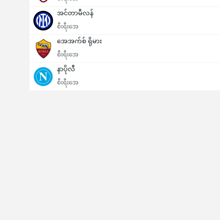
အင်တာမီလန်
စီးရီးအေ
အေအက်စ် ရိုမား
စီးရီးအေ
နာပိုလီ
စီးရီးအေ