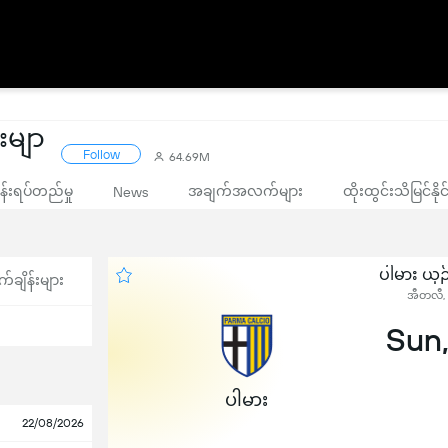
ုးမျာ
Follow
64.69M
းရပ်တည်မှု
အချက်အလက်များ
ထိုးထွင်းသိမြင်နိ
News
ပါမား ယှဉ်
က်ချိန်းများ
အီတလီ, 
Sun,
ပါမား
22/08/2026