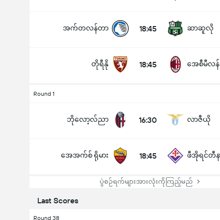
အက်တလန်တာ
18:45
ဆာဆူလို
တိုရီနို
18:45
အေစီမီလန်
Round 1
ဘိုလော့လ်ညာ
16:30
လာဇီယို
အေအက်စ် ရိုမား
18:45
ဖီအိုရင်တီန
ပွဲစဉ်ရက်များအားလုံးကိုကြည့်မည်
Last Scores
Round 38