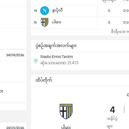
F:A
နာပိုလီ
14
0
0:0
ပါမား
15
0
0:0
စီးရီးအေ ဇယ
ပွဲစဉ်အချက်အလက်များ
24/08/2026
Stadio Ennio Tardini
ဆံ့သောပမာဏ: 21,473
ထိပ်တိုက်
ား
ထ
4
အနိုင်ပွဲ
များ
ပါမား
24/05/2026