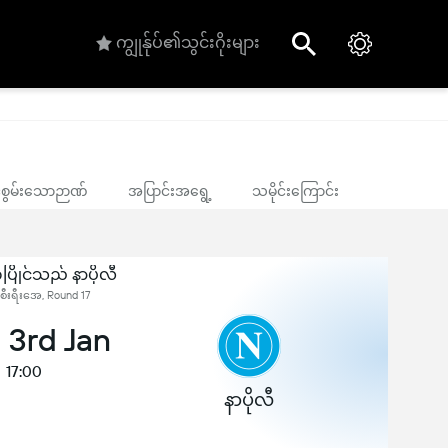
ကျွုန်ုပ်၏သွင်းဂိုးများ
ုင်စွမ်းသောဉာဏ်
အပြာင်းအရွေ့
သမိုင်းကြောင်း
ပြိုင်သည် နာပိုလီ
စီးရီးအေ, Round 17
 3rd Jan
17:00
နာပိုလီ