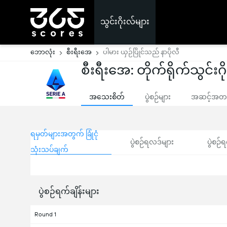
သွင်းဂိုးလ်များ
ဘောလုံး
စီးရီးအေ
ပါမား ယှဉ်ပြိုင်သည် နာပိုလီ
စီးရီးအေ: တိုက်ရိုက်သွင်းဂိ
အသေးစိတ်
ပွဲစဉ်များ
အဆင့်အတန်
ရမှတ်များအတွက် ခြုံငုံ
ပွဲစဉ်ရလဒ်များ
ပွဲစဉ်ရ
သုံးသပ်ချက်
ပွဲစဉ်ရက်ချိန်းများ
Round 1