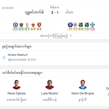
စီးရီးအေ
21/04/2021
ဂျူဗင်တက်စ်
3 - 1
ပါမား
0
-
1
2
-
0
0
-
1
0
-
0
2
-
2
1
-
1
1
-
1
0
-
0
1
-
0
1
-
0
အားလုံးကိုကြည့်မည်
ပွဲစဉ်အချက်အလက်များ
Allianz Stadium
ဆံ့သောပမာဏ: 41,507
သင်စိတ်ဝင်စားနိုင်သောအရာများ -
D
Paulo Dybala
Luka Modric
Kevin De Bruyne
အေအက်စ် ရိုမား
အေစီမီလန်
နာပိုလီ