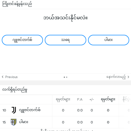
ကြိုတင်ခန့်မှန်းသည်
ဘယ်အသင်းနိုင်မလဲ။
ဂျူဗင်တက်စ်
သရေ
ပါမား
နောက်လာမည့်
Previous
လက်ရှိရပ်တည်မှု
ရမှတ်များ
ရမှတ်များ
နိုင်ပွ
F:A
+/-
ဂျူဗင်တက်စ်
10
0
0:0
0
0
0
ပါမား
15
0
0:0
0
0
0