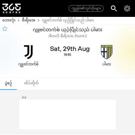
ကျွုန်ုပ်၏သွင်းဂိုးများ
ဘောလုံး
စီးရီးအေ
ဂျူဗင်တက်စ် ယှဉ်ပြိုင်သည် ပါမား
ဂျူဗင်တက်စ် ယှဉ်ပြိုင်သည် ပါမား
အီတလီ, စီးရီးအေ, Round 2
Sat, 29th Aug
18:45
ဂျူဗင်တက်စ်
ပါမား
ပွဲစဉ်
ထိပ်တိုက်
Ad