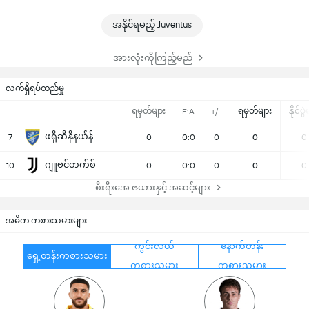
အနိုင်ရမည့် Juventus
အားလုံးကိုကြည့်မည်
လက်ရှိရပ်တည်မှု
ရမှတ်များ
ရမှတ်များ
နိုင်ပွ
F:A
+/-
ဖရိုဆီနိုနယ်န်
7
0
0:0
0
0
0
ဂျူဗင်တက်စ်
10
0
0:0
0
0
0
စီးရီးအေ ဇယားနှင့် အဆင့်များ
အဓိက ကစားသမားများ
ကွင်းလယ်
နောက်တန်း
ရှေ့တန်းကစားသမား
ကစားသမား
ကစားသမား