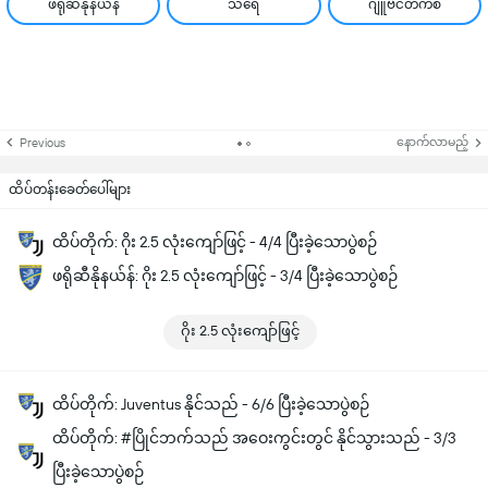
ဖရိုဆီနိုနယ်န်
သရေ
ဂျူဗင်တက်စ်
နောက်လာမည့်
Previous
ထိပ်တန်းခေတ်ပေါ်များ
ထိပ်တိုက်: ဂိုး 2.5 လုံးကျော်ဖြင့် - 4/4 ပြီးခဲ့သောပွဲစဉ်
ဖရိုဆီနိုနယ်န်: ဂိုး 2.5 လုံးကျော်ဖြင့် - 3/4 ပြီးခဲ့သောပွဲစဉ်
ဂိုး 2.5 လုံးကျော်ဖြင့်
ထိပ်တိုက်: Juventus နိုင်သည် - 6/6 ပြီးခဲ့သောပွဲစဉ်
ထိပ်တိုက်: #ပြိုင်ဘက်သည် အဝေးကွင်းတွင် နိုင်သွားသည် - 3/3
ပြီးခဲ့သောပွဲစဉ်