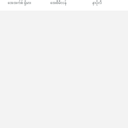
အေအက်စ် ရိုမား
အေစီမီလန်
နာပိုလီ