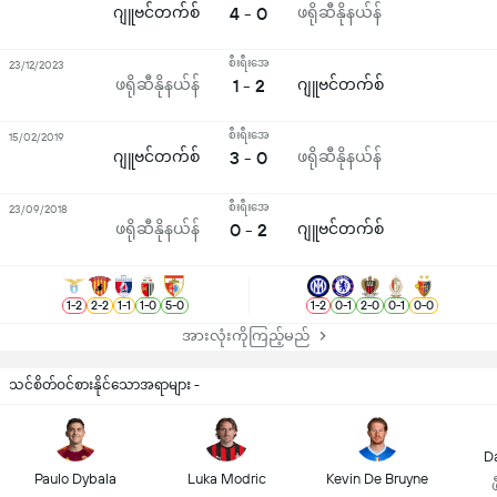
ဂျူဗင်တက်စ်
4 - 0
ဖရိုဆီနိုနယ်န်
စီးရီးအေ
23/12/2023
ဖရိုဆီနိုနယ်န်
1 - 2
ဂျူဗင်တက်စ်
စီးရီးအေ
15/02/2019
ဂျူဗင်တက်စ်
3 - 0
ဖရိုဆီနိုနယ်န်
စီးရီးအေ
23/09/2018
ဖရိုဆီနိုနယ်န်
0 - 2
ဂျူဗင်တက်စ်
1
-
2
2
-
2
1
-
1
1
-
0
5
-
0
1
-
2
0
-
1
2
-
0
0
-
1
0
-
0
အားလုံးကိုကြည့်မည်
သင်စိတ်ဝင်စားနိုင်သောအရာများ -
D
Paulo Dybala
Luka Modric
Kevin De Bruyne