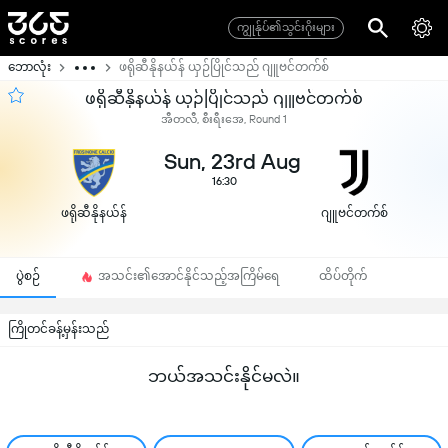
ကျွုန်ုပ်၏သွင်းဂိုးများ
ဘောလုံး
ဖရိုဆီနိုနယ်န် ယှဉ်ပြိုင်သည် ဂျူဗင်တက်စ်
ဖရိုဆီနိုနယ်န် ယှဉ်ပြိုင်သည် ဂျူဗင်တက်စ်
အီတလီ, စီးရီးအေ, Round 1
Sun, 23rd Aug
16:30
ဖရိုဆီနိုနယ်န်
ဂျူဗင်တက်စ်
ပွဲစဉ်
အသင်း၏အောင်နိုင်သည့်အကြိမ်ရေ
ထိပ်တိုက်
ကြိုတင်ခန့်မှန်းသည်
ဘယ်အသင်းနိုင်မလဲ။