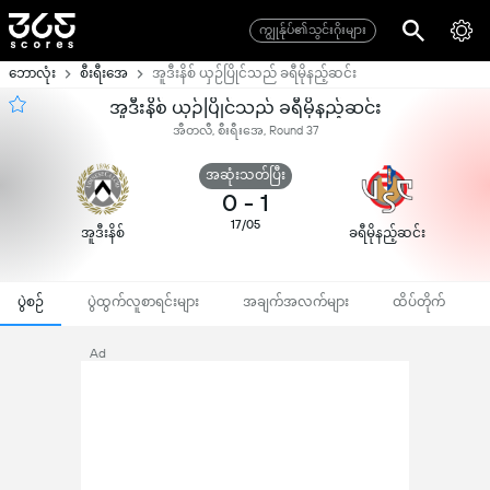
ကျွုန်ုပ်၏သွင်းဂိုးများ
ဘောလုံး
စီးရီးအေ
အူဒီးနိစ် ယှဉ်ပြိုင်သည် ခရီမိုနည့်ဆင်း
အူဒီးနိစ် ယှဉ်ပြိုင်သည် ခရီမိုနည့်ဆင်း
အီတလီ, စီးရီးအေ, Round 37
အဆုံးသတ်ပြီး
0
-
1
17/05
အူဒီးနိစ်
ခရီမိုနည့်ဆင်း
ပွဲစဉ်
ပွဲထွက်လူစာရင်းများ
အချက်အလက်များ
ထိပ်တိုက်
Ad