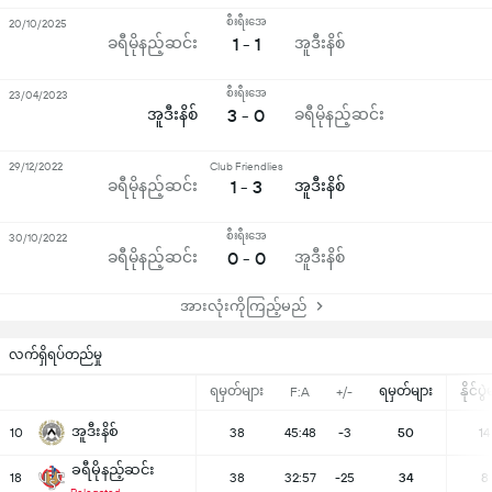
စီးရီးအေ
20/10/2025
ခရီမိုနည့်ဆင်း
1 - 1
အူဒီးနိစ်
စီးရီးအေ
23/04/2023
အူဒီးနိစ်
3 - 0
ခရီမိုနည့်ဆင်း
29/12/2022
Club Friendlies
ခရီမိုနည့်ဆင်း
1 - 3
အူဒီးနိစ်
စီးရီးအေ
30/10/2022
ခရီမိုနည့်ဆင်း
0 - 0
အူဒီးနိစ်
အားလုံးကိုကြည့်မည်
လက်ရှိရပ်တည်မှု
ရမှတ်များ
ရမှတ်များ
နိုင်ပွ
F:A
+/-
အူဒီးနိစ်
10
38
45:48
-3
50
14
ခရီမိုနည့်ဆင်း
18
38
32:57
-25
34
8