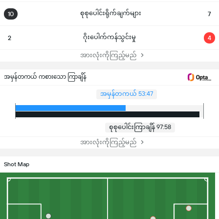
စုစုပေါင်းရိုက်ချက်များ
10
7
ဂိုးပေါက်ကန်သွင်းမှု
2
4
အားလုံးကိုကြည့်မည်
အမှန်တကယ် ကစားသော ကြာချိန်
အမှန်တကယ် 53:47
စုစုပေါင်းကြာချိန် 97:58
အားလုံးကိုကြည့်မည်
Shot Map