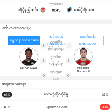
17/08/2026
ခရီမိုနည့်ဆင်း
18:45
ဆမ်ဒိုးရီးယား
အဓိက ကစားသမားများ
ကွင်းလယ်
နောက်တန်း
ရှေ့တန်းကစားသမား
စုစုပေါင်း
ကစားသမား
ကစားသမား
1
1
ရိုက်ချက်များ
ဂိုးပေါက်
1
1
ကန်သွင်းမှု
Keinan Davis
Federico
Bonazzoli
ဘေးထွက်
0
0
ဘော
အချက်အလက်များ
ဘောလုံးပိုင်ဆိုင်မှု
63%
37%
0.35
Expected Goals
0.45