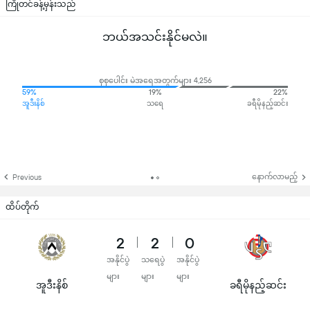
ကြိုတင်ခန့်မှန်းသည်
ဘယ်အသင်းနိုင်မလဲ။
စုစုပေါင်း မဲအရေအတွက်များ 4,256
59%
19%
22%
အူဒီးနိစ်
သရေ
ခရီမိုနည့်ဆင်း
နောက်လာမည့်
Previous
ထိပ်တိုက်
2
2
0
အနိုင်ပွဲ
သရေပွဲ
အနိုင်ပွဲ
များ
များ
များ
အူဒီးနိစ်
ခရီမိုနည့်ဆင်း