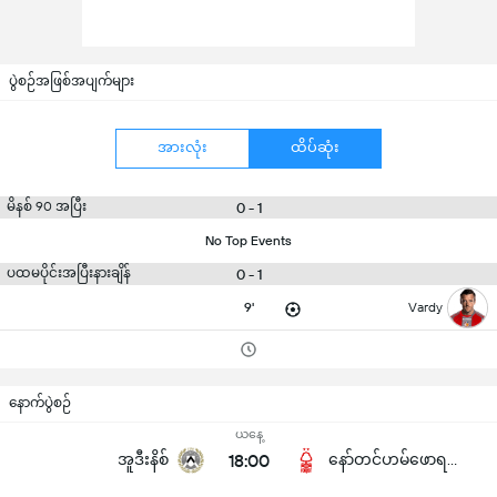
ပွဲစဉ်အဖြစ်အပျက်များ
အားလုံး
ထိပ်ဆုံး
မိနစ် 90 အပြီး
0 - 1
No Top Events
ပထမပိုင်းအပြီးနားချိန်
0 - 1
9'
Vardy
နောက်ပွဲစဉ်
ယနေ့
အူဒီးနိစ်
18:00
နော်တင်ဟမ်ဖောရက်စ်