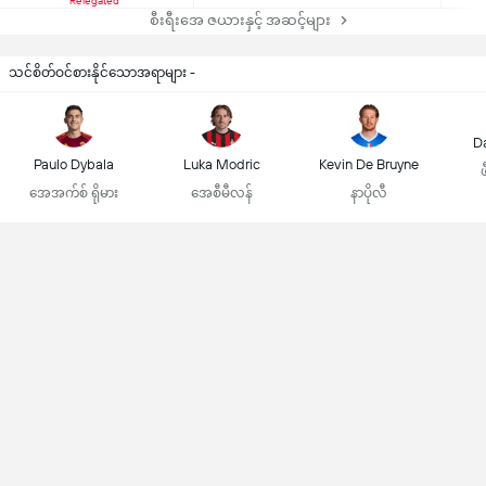
Relegated
စီးရီးအေ ဇယားနှင့် အဆင့်များ
သင်စိတ်ဝင်စားနိုင်သောအရာများ -
D
Paulo Dybala
Luka Modric
Kevin De Bruyne
အေအက်စ် ရိုမား
အေစီမီလန်
နာပိုလီ