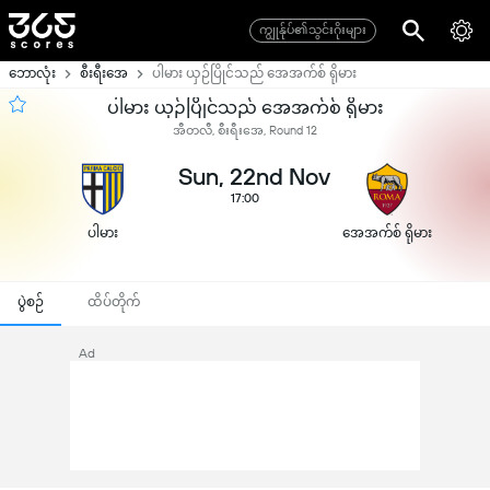
ကျွုန်ုပ်၏သွင်းဂိုးများ
ဘောလုံး
စီးရီးအေ
ပါမား ယှဉ်ပြိုင်သည် အေအက်စ် ရိုမား
ပါမား ယှဉ်ပြိုင်သည် အေအက်စ် ရိုမား
အီတလီ, စီးရီးအေ, Round 12
Sun, 22nd Nov
17:00
ပါမား
အေအက်စ် ရိုမား
ပွဲစဉ်
ထိပ်တိုက်
Ad