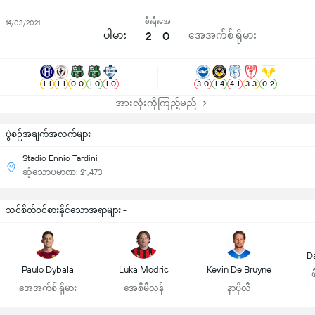
စီးရီးအေ
14/03/2021
ပါမား
2 - 0
အေအက်စ် ရိုမား
1
-
1
1
-
1
0
-
0
1
-
0
1
-
0
3
-
0
1
-
4
4
-
1
3
-
3
0
-
2
အားလုံးကိုကြည့်မည်
ပွဲစဉ်အချက်အလက်များ
Stadio Ennio Tardini
ဆံ့သောပမာဏ: 21,473
သင်စိတ်ဝင်စားနိုင်သောအရာများ -
D
Paulo Dybala
Luka Modric
Kevin De Bruyne
အေအက်စ် ရိုမား
အေစီမီလန်
နာပိုလီ