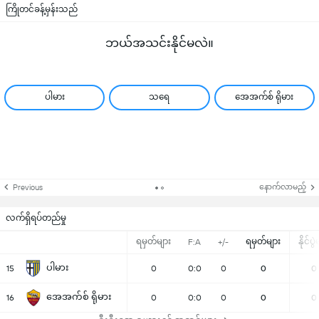
ကြိုတင်ခန့်မှန်းသည်
ဘယ်အသင်းနိုင်မလဲ။
ပါမား
သရေ
အေအက်စ် ရိုမား
နောက်လာမည့်
Previous
လက်ရှိရပ်တည်မှု
ရမှတ်များ
ရမှတ်များ
နိုင်ပွ
F:A
+/-
ပါမား
15
0
0:0
0
0
0
အေအက်စ် ရိုမား
16
0
0:0
0
0
0