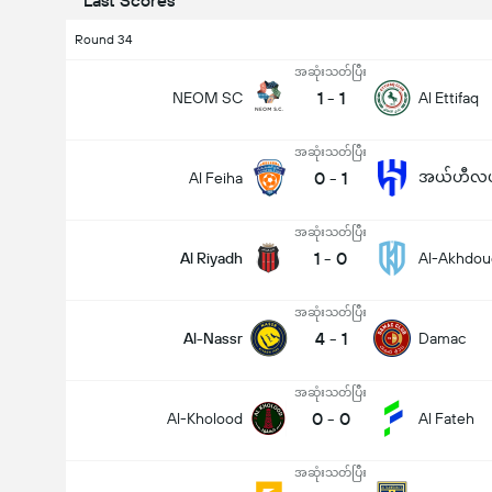
Last Scores
Round 34
အဆုံးသတ်ပြီး
1
-
1
NEOM SC
Al Ettifaq
အဆုံးသတ်ပြီး
0
-
1
အယ်ဟီလယ်
Al Feiha
အဆုံးသတ်ပြီး
1
-
0
Al Riyadh
Al-Akhdou
အဆုံးသတ်ပြီး
4
-
1
Al-Nassr
Damac
အဆုံးသတ်ပြီး
0
-
0
Al-Kholood
Al Fateh
အဆုံးသတ်ပြီး