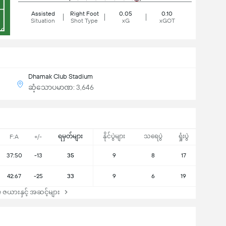
Assisted
Right Foot
0.05
0.10
Situation
Shot Type
xG
xGOT
Dhamak Club Stadium
ဆံ့သောပမာဏ: 3,646
ရမှတ်များ
နိုင်ပွဲများ
သရေပွဲ
ရှုံးပွဲ
F:A
+/-
37:50
-13
35
9
8
17
42:67
-25
33
9
6
19
ဇယားနှင့် အဆင့်များ