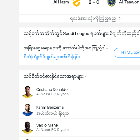
2
-
0
Al Hazm
Al-Taawon
ရလဒ်အားလုံးကိုကြည့်မည်
သင့်ဝက်ဘဆိုက်တွင် Saudi League ရမှတ်များ ဝိဂျက်ကိုထည့်ပ
အခြားရွေးစရာများကို အောက်ပါတို့အရကြည့်ပါ -
HTML တဂ်
စိတ်ကြိုက်ဝိဂျက်များဖန်တီးခြင်း
သင်စိတ်ဝင်စားနိုင်သောအရာများ -
Cristiano Ronaldo
Al Nassr FC Riyadh
Karim Benzema
အယ်ဟီလယ် ရီးရက်
Sadio Mané
Al Nassr FC Riyadh