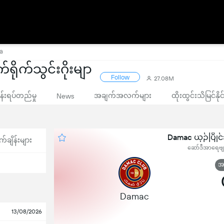
a
ိုက်သွင်းဂိုးမျာ
Follow
27.08M
းရပ်တည်မှု
အချက်အလက်များ
ထိုးထွင်းသိမြင်နိ
News
Damac ယှဉ်ပြို
က်ချိန်းများ
ဆော်ဒီအာရေဗျ,
အဆ
Damac
13/08/2026