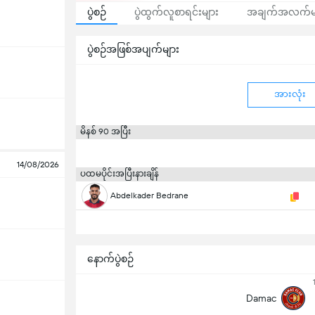
ပွဲစဉ်
ပွဲထွက်လူစာရင်းများ
အချက်အလက်မ
ပွဲစဉ်အဖြစ်အပျက်များ
အားလုံး
မိနစ် 90 အပြီး
14/08/2026
ပထမပိုင်းအပြီးနားချိန်
Abdelkader Bedrane
နောက်ပွဲစဉ်
Damac