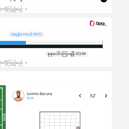
းကိုကြည့်မည်
အမှန်တကယ် 54:10
စုစုပေါင်းကြာချိန် 103:49
းကိုကြည့်မည်
Juninho Bacuna
52'
Goal