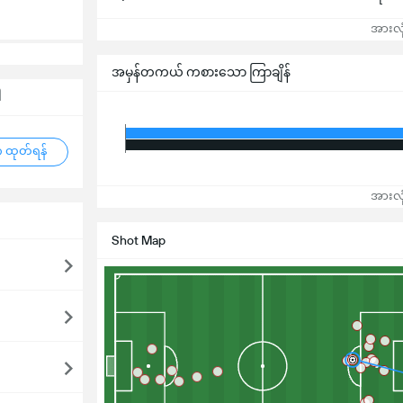
အားလုံ
အမှန်တကယ် ကစားသော ကြာချိန်
ါ
 ထုတ်ရန်
အားလုံ
Shot Map