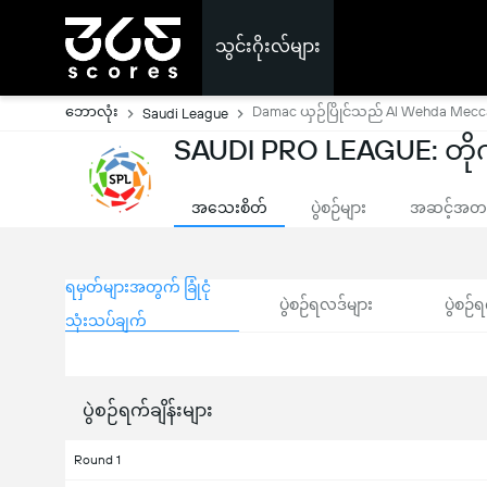
သွင်းဂိုးလ်များ
ဘောလုံး
Damac ယှဉ်ပြိုင်သည် Al Wehda Mecc
Saudi League
SAUDI PRO LEAGUE: တိုက်ရ
အသေးစိတ်
ပွဲစဉ်များ
အဆင့်အတန်
ရမှတ်များအတွက် ခြုံငုံ
ပွဲစဉ်ရလဒ်များ
ပွဲစဉ်ရ
သုံးသပ်ချက်
ပွဲစဉ်ရက်ချိန်းများ
Round 1