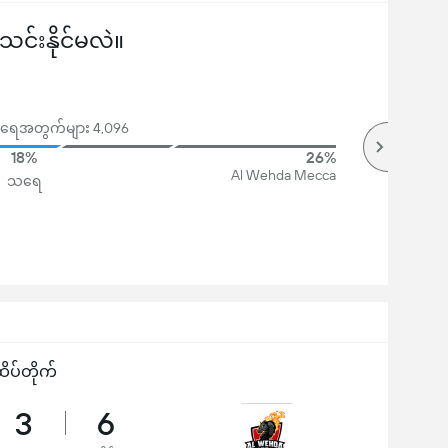
်းနိုင်မလဲ။
မဲအရေအတွက်များ 4,096
18%
26%
Al Wehda Mecca
သရေ
ိပ်တိုက်
3
6