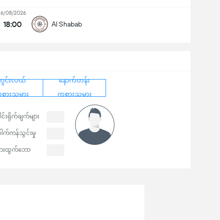
16/08/2026
18:00
Al Shabab
ကွင်းလယ်
နောက်တန်း
စားသမား
ကစားသမား
ါင်းရိုက်ချက်များ
ေါက်ကန်သွင်းမှု
ေးထွက်ဘော