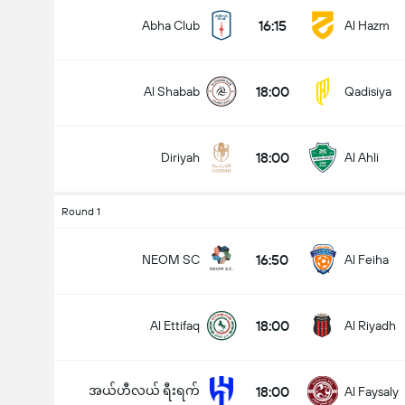
16:15
Abha Club
Al Hazm
18:00
Al Shabab
Qadisiya
18:00
Diriyah
Al Ahli
Round 1
16:50
NEOM SC
Al Feiha
18:00
Al Ettifaq
Al Riyadh
အယ်ဟီလယ် ရီးရက်
18:00
Al Faysaly