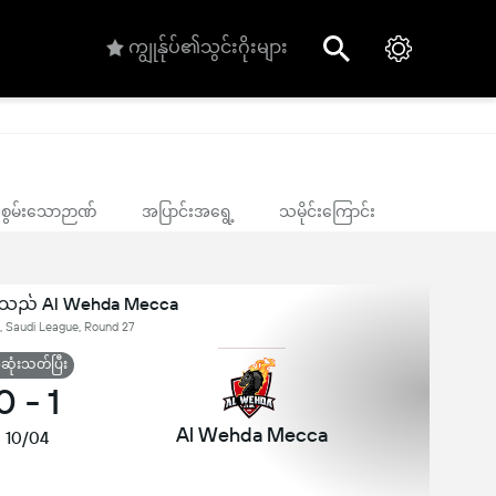
ကျွုန်ုပ်၏သွင်းဂိုးများ
ုင်စွမ်းသောဉာဏ်
အပြာင်းအရွေ့
သမိုင်းကြောင်း
င်သည် Al Wehda Mecca
 Saudi League, Round 27
ုံးသတ်ပြီး
0
-
1
Al Wehda Mecca
10/04