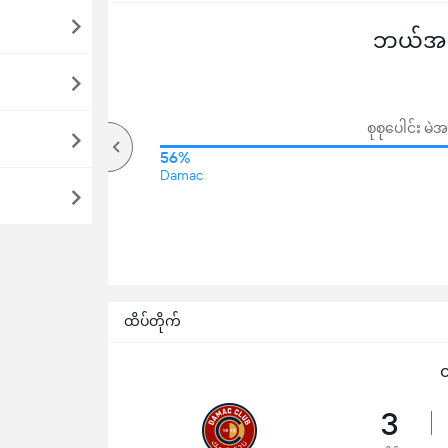
ဘယ်အသင
စုစုပေါင်း 
65%
56%
Damac
အပေါ်
ထိပ်တိုက်
ထ
3