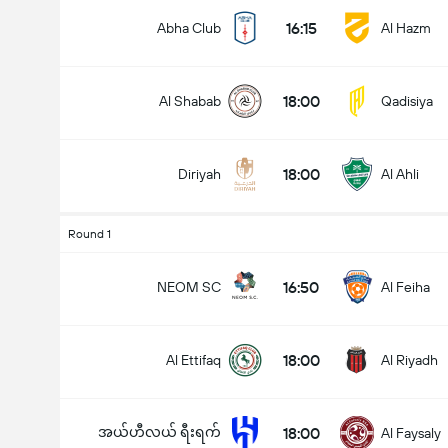
16:15
Abha Club
Al Hazm
18:00
Al Shabab
Qadisiya
ပြိုင်ပွဲအတွင်း ဂိုးစုစုပေါင်း (2.5)
18:00
Diriyah
Al Ahli
အောက်
အပေါ်
Round 1
16:50
NEOM SC
Al Feiha
18:00
Al Ettifaq
Al Riyadh
အယ်ဟီလယ် ရီးရက်
18:00
Al Faysaly