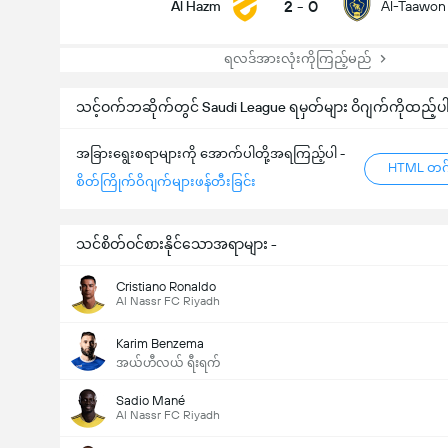
2
-
0
Al Hazm
Al-Taawon
ရလဒ်အားလုံးကိုကြည့်မည်
သင့်ဝက်ဘဆိုက်တွင် Saudi League ရမှတ်များ ဝိဂျက်ကိုထည့်ပ
အခြားရွေးစရာများကို အောက်ပါတို့အရကြည့်ပါ -
HTML တဂ်
စိတ်ကြိုက်ဝိဂျက်များဖန်တီးခြင်း
သင်စိတ်ဝင်စားနိုင်သောအရာများ -
Cristiano Ronaldo
Al Nassr FC Riyadh
Karim Benzema
အယ်ဟီလယ် ရီးရက်
Sadio Mané
Al Nassr FC Riyadh