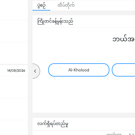
ပွဲစဉ်
ထိပ်တိုက်
ကြိုတင်ခန့်မှန်းသည်
ဘယ်အသင
Al-Kholood
14/08/2026
လက်ရှိရပ်တည်မှု
ရမှတ်များ