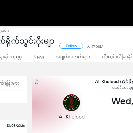
iyadh
ိုက်သွင်းဂိုးမျာ
Follow
27.08M
းရပ်တည်မှု
အချက်အလက်များ
ထိုးထွင်းသိမြင်နိ
News
Al-Kholood ယှဉ်ပြ
က်ချိန်းများ
ဆော်ဒီအာရေဗျ,
Wed,
Al-Kholood
13/08/2026