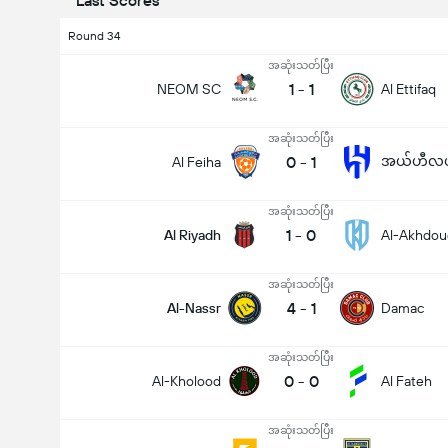
Last Scores
Round 34
အဆုံးသတ်ပြီး
1
-
1
NEOM SC
Al Ettifaq
အဆုံးသတ်ပြီး
0
-
1
အယ်ဟီလယ်
Al Feiha
အဆုံးသတ်ပြီး
1
-
0
Al Riyadh
Al-Akhdou
အဆုံးသတ်ပြီး
4
-
1
Al-Nassr
Damac
အဆုံးသတ်ပြီး
0
-
0
Al-Kholood
Al Fateh
အဆုံးသတ်ပြီး