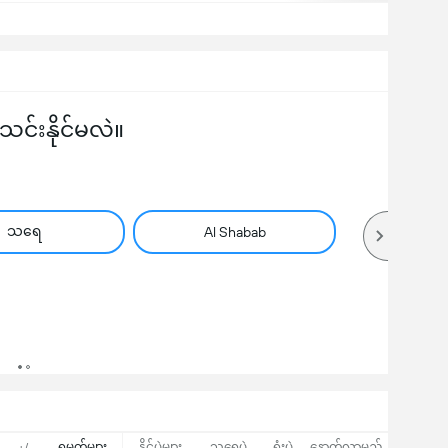
်းနိုင်မလဲ။
သရေ
Al Shabab
ရမှတ်များ
နိုင်ပွဲများ
သရေပွဲ
ရှုံးပွဲ
နောက်လာမည့်