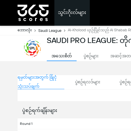
သွင်းဂိုးလ်များ
ဘောလုံး
Al-Kholood ယှဉ်ပြိုင်သည် Al Shabab R
Saudi League
SAUDI PRO LEAGUE: တိုက်ရ
အသေးစိတ်
ပွဲစဉ်များ
အဆင့်အတန်
ရမှတ်များအတွက် ခြုံငုံ
ပွဲစဉ်ရလဒ်များ
ပွဲစဉ်ရ
သုံးသပ်ချက်
ပွဲစဉ်ရက်ချိန်းများ
Round 1