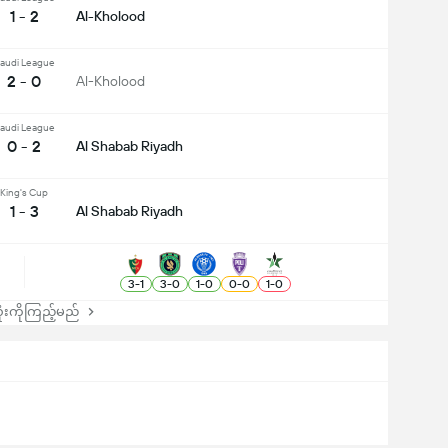
1 - 2
Al-Kholood
audi League
2 - 0
Al-Kholood
audi League
0 - 2
Al Shabab Riyadh
King's Cup
1 - 3
Al Shabab Riyadh
3
-
1
3
-
0
1
-
0
0
-
0
1
-
0
းကိုကြည့်မည်