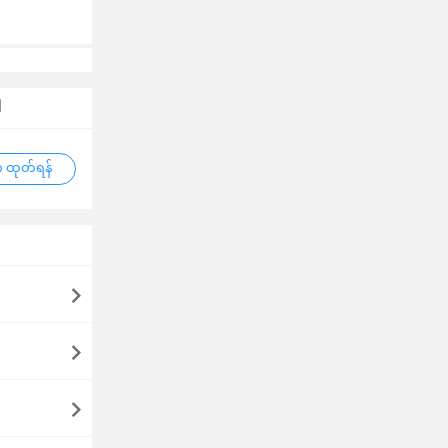
ါ
 ထုတ်ရန်