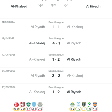
များ
များ
များ
Al-Khaleej
Al Riyadh
14/02/2026
Saudi League
1 - 1
Al Riyadh
Al-Khaleej
19/10/2025
Saudi League
4 - 1
Al-Khaleej
Al Riyadh
10/05/2025
Saudi League
1 - 2
Al-Khaleej
Al Riyadh
09/01/2025
Saudi League
2 - 2
Al Riyadh
Al-Khaleej
27/05/2024
Saudi League
1 - 2
Al-Khaleej
Al Riyadh
0
-
0
2
-
2
1
-
4
3
-
1
0
-
5
2
-
2
1
-
0
1
-
1
1
-
0
4
-
2