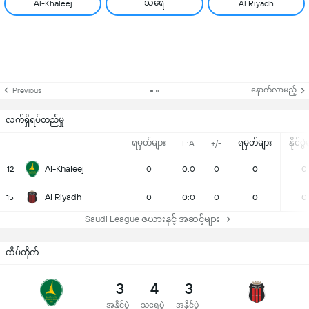
သရေ
Al-Khaleej
Al Riyadh
နောက်လာမည့်
Previous
လက်ရှိရပ်တည်မှု
ရမှတ်များ
ရမှတ်များ
နိုင်ပွ
F:A
+/-
Al-Khaleej
12
0
0:0
0
0
0
Al Riyadh
15
0
0:0
0
0
0
Saudi League ဇယားနှင့် အဆင့်များ
ထိပ်တိုက်
3
4
3
အနိုင်ပွဲ
သရေပွဲ
အနိုင်ပွဲ