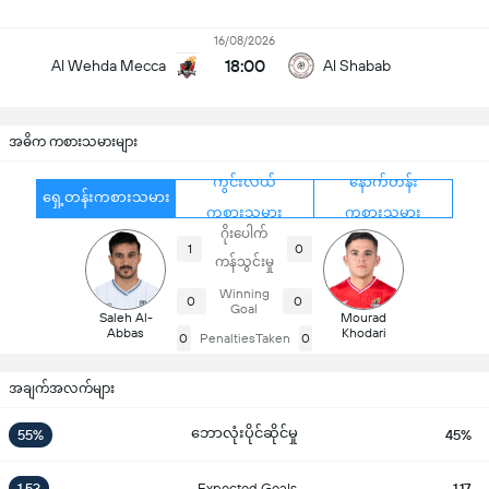
16/08/2026
18:00
Al Wehda Mecca
Al Shabab
အဓိက ကစားသမားများ
ကွင်းလယ်
နောက်တန်း
ရှေ့တန်းကစားသမား
ကစားသမား
ကစားသမား
ဂိုးပေါက်
1
0
ကန်သွင်းမှု
Winning
0
0
Goal
Saleh Al-
Mourad
Abbas
Khodari
0
PenaltiesTaken
0
အချက်အလက်များ
ဘောလုံးပိုင်ဆိုင်မှု
55%
45%
1.53
Expected Goals
1.17