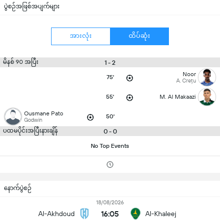
ပွဲစဉ်အဖြစ်အပျက်များ
အားလုံး
ထိပ်ဆုံး
မိနစ် 90 အပြီး
1 - 2
Noor
75'
A. Crețu
55'
M. Al Makaazi
Ousmane Pato
50'
Godwin
ပထမပိုင်းအပြီးနားချိန်
0 - 0
No Top Events
နောက်ပွဲစဉ်
18/08/2026
16:05
Al-Akhdoud
Al-Khaleej