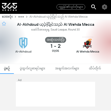
ကျွုန်ုပ်၏သွင်းဂိုးများ
ဘောလုံး
Al-Akhdoud ယှဉ်ပြိုင်သည် Al Wehda Mecca
Al-Akhdoud ယှဉ်ပြိုင်သည် Al Wehda Mecca
ဆော်ဒီအာရေဗျ, Saudi League, Round 30
အဆုံးသတ်ပြီး
1
-
2
01/05
Al-Akhdoud
Al Wehda Mecca
ပွဲစဉ်
ပွဲထွက်လူစာရင်းများ
အချက်အလက်များ
ထိပ်တိုက်
Ad