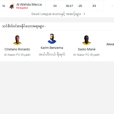
Al Wehda Mecca
16
34
42:67
-25
33
9
Relegated
Saudi League ဇယားနှင့် အဆင့်များ
သင်စိတ်ဝင်စားနိုင်သောအရာများ -
Alex
Karim Benzema
Cristiano Ronaldo
Sadio Mané
အယ်ဟီလယ် ရီးရက်
Al Nassr FC Riyadh
Al Nassr FC Riyadh