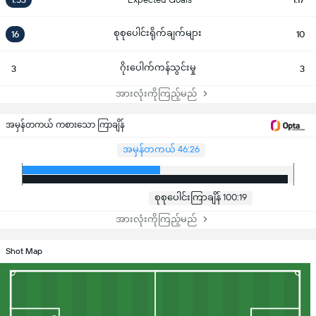
စုစုပေါင်းရိုက်ချက်များ
16
10
ဂိုးပေါက်ကန်သွင်းမှု
3
3
အားလုံးကိုကြည့်မည်
အမှန်တကယ် ကစားသော ကြာချိန်
အမှန်တကယ် 46:26
စုစုပေါင်းကြာချိန် 100:19
အားလုံးကိုကြည့်မည်
Shot Map