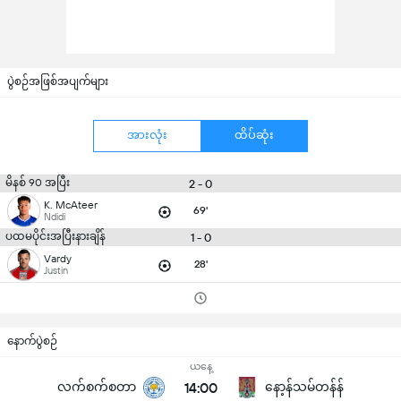
ပွဲစဉ်အဖြစ်အပျက်များ
အားလုံး
ထိပ်ဆုံး
မိနစ် 90 အပြီး
2 - 0
K. McAteer
69'
Ndidi
ပထမပိုင်းအပြီးနားချိန်
1 - 0
Vardy
28'
Justin
နောက်ပွဲစဉ်
ယနေ့
လက်စက်စတာ
14:00
နော့န်သမ်တန်န်