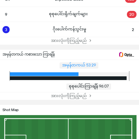
စုစုပေါင်းရိုက်ချက်များ
9
20
ဂိုးပေါက်ကန်သွင်းမှု
3
2
အားလုံးကိုကြည့်မည်
အမှန်တကယ် ကစားသော ကြာချိန်
အမှန်တကယ် 53:29
စုစုပေါင်းကြာချိန် 96:07
အားလုံးကိုကြည့်မည်
Shot Map