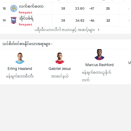
လက်စက်စတာ
18
38
33:80
-47
25
6
Relegated
အိုင်ဝစ်ရ်
19
38
36:82
-46
22
4
Relegated
ပရီးမီးယားလီဂါ ဇယားနှင့် အဆင့်များ
သင်စိတ်ဝင်စားနိုင်သောအရာများ -
Vi
Marcus Rashford
Erling Haaland
Gabriel Jesus
မန်ချက်စတာယူနိုက်
မန်ချက်စတာစီးတီး
အာဆင်နယ်
တက်