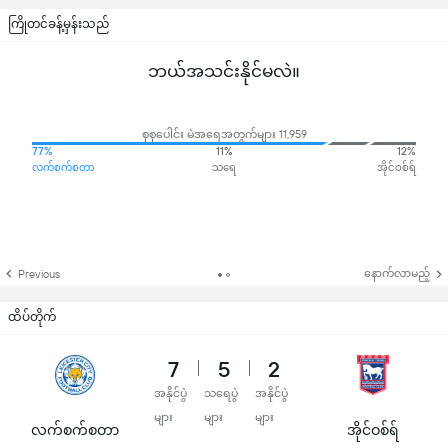
ကြိုတင်ခန့်မှန်းသည်
ဘယ်အသင်းနိုင်မလဲ။
စုစုပေါင်း မဲအရေအတွက်များ 11,959
77%
11%
12%
လက်စက်စတာ
သရေ
အိုင်ဝစ်ရ်
နောက်လာမည့်
Previous
ထိပ်တိုက်
7
5
2
အနိုင်ပွဲ
သရေပွဲ
အနိုင်ပွဲ
များ
များ
များ
လက်စက်စတာ
အိုင်ဝစ်ရ်