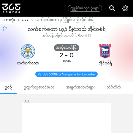
ကျွုန်ုပ်၏သွင်းဂိုးများ
ဘောလုံး
လက်စက်စတာ ယှဉ်ပြိုင်သည် အိုင်ဝစ်ရ်
လက်စက်စတာ ယှဉ်ပြိုင်သည် အိုင်ဝစ်ရ်
အင်္ဂလန်, ပရီးမီးယားလီဂါ, Round 37
အဆုံးသတ်ပြီး
2
-
0
18/05
လက်စက်စတာ
အိုင်ဝစ်ရ်
Vardy's 500th & final game for Leicester
ပွဲစဉ်
ပွဲထွက်လူစာရင်းများ
အချက်အလက်များ
ထိပ်တိုက်
Ad