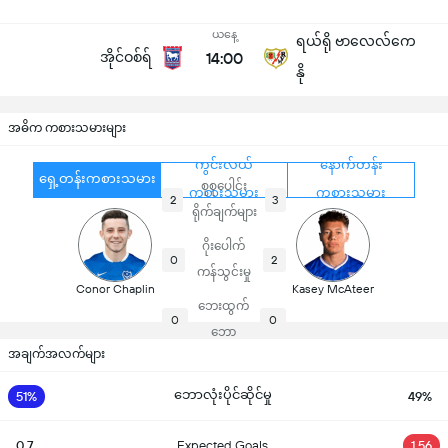
ယနေ့
ရယ်ရို ဗာလေလ်ကေ
အိုင်ဝစ်ရ်
14:00
နို
အဓိက ကစားသမားများ
ကွင်းလယ်
နောက်တန်း
ရှေ့တန်းကစားသမား
စုစုပေါင်း
ကစားသမား
ကစားသမား
2
3
ရိုက်ချက်များ
ဂိုးပေါက်
0
2
ကန်သွင်းမှု
Conor Chaplin
Kasey McAteer
ဘေးထွက်
0
0
ဘော
အချက်အလက်များ
ဘောလုံးပိုင်ဆိုင်မှု
51%
49%
0.7
Expected Goals
1.56