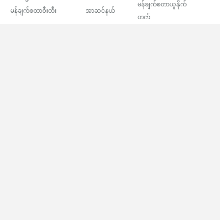
မန်ချက်စတာယူနိုက်
မန်ချက်စတာစီးတီး
အာဆင်နယ်
တက်