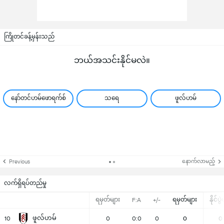
ကြိုတင်ခန့်မှန်းသည်
ဘယ်အသင်းနိုင်မလဲ။
နော်တင်ဟမ်ဖောရက်စ်
သရေ
ဖူလ်ဟမ်
နောက်လာမည့်
Previous
လက်ရှိရပ်တည်မှု
ရမှတ်များ
ရမှတ်များ
နိုင်ပွ
F:A
+/-
ဖူလ်ဟမ်
10
0
0:0
0
0
0