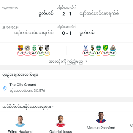
ပရီးမီးယားလီဂါ
15/02/2025
ဖူလ်ဟမ်
2 - 1
နော်တင်ဟမ်ဖောရက်စ်
ပရီးမီးယားလီဂါ
28/09/2024
နော်တင်ဟမ်ဖောရက်စ်
0 - 1
ဖူလ်ဟမ်
1
-
0
1
-
0
4
-
1
1
-
2
1
-
1
1
-
2
1
-
2
1
-
1
0
-
2
2
-
0
အားလုံးကိုကြည့်မည်
ပွဲစဉ်အချက်အလက်များ
The City Ground
ဆံ့သောပမာဏ: 30,576
သင်စိတ်ဝင်စားနိုင်သောအရာများ -
Vi
Marcus Rashford
Erling Haaland
Gabriel Jesus