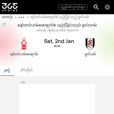
ကျွုန်ုပ်၏သွင်းဂိုးများ
ဘောလုံး
နော်တင်ဟမ်ဖောရက်စ် ယှဉ်ပြိုင်သည် ဖူလ်ဟမ်
နော်တင်ဟမ်ဖောရက်စ် ယှဉ်ပြိုင်သည် ဖူလ်ဟမ်
အင်္ဂလန်, ပရီးမီးယားလီဂါ, Round 19
Sat, 2nd Jan
15:00
နော်တင်ဟမ်ဖောရက်စ်
ဖူလ်ဟမ်
ပွဲစဉ်
ထိပ်တိုက်
Ad