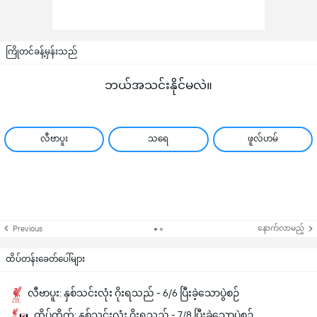
ကြိုတင်ခန့်မှန်းသည်
ဘယ်အသင်းနိုင်မလဲ။
လီဗာပူး
သရေ
ဖူလ်ဟမ်
နောက်လာမည့်
Previous
ထိပ်တန်းခေတ်ပေါ်များ
လီဗာပူး: နှစ်သင်းလုံး ဂိုးရသည် - 6/6 ပြီးခဲ့သောပွဲစဉ်
ထိပ်တိုက်: နှစ်သင်းလုံး ဂိုးရသည် - 7/8 ပြီးခဲ့သောပွဲစဉ်