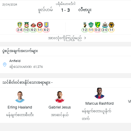
ပရီးမီးယားလီဂါ
21/04/2024
ဖူလ်ဟမ်
1 - 3
လီဗာပူး
2
-
4
1
-
0
4
-
2
1
-
1
4
-
2
1
-
2
1
-
1
0
-
2
2
-
0
1
-
1
အားလုံးကိုကြည့်မည်
ပွဲစဉ်အချက်အလက်များ
Anfield
ဆံ့သောပမာဏ: 61,276
သင်စိတ်ဝင်စားနိုင်သောအရာများ -
Vi
Marcus Rashford
Erling Haaland
Gabriel Jesus
မန်ချက်စတာယူနိုက်
မန်ချက်စတာစီးတီး
အာဆင်နယ်
တက်