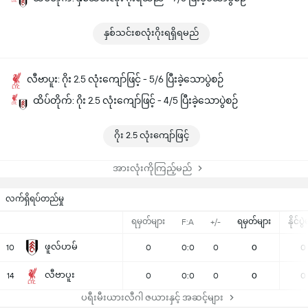
နှစ်သင်းစလုံးဂိုးရရှိရမည်
လီဗာပူး: ဂိုး 2.5 လုံးကျော်ဖြင့် - 5/6 ပြီးခဲ့သောပွဲစဉ်
ထိပ်တိုက်: ဂိုး 2.5 လုံးကျော်ဖြင့် - 4/5 ပြီးခဲ့သောပွဲစဉ်
ဂိုး 2.5 လုံးကျော်ဖြင့်
အားလုံးကိုကြည့်မည်
လက်ရှိရပ်တည်မှု
ရမှတ်များ
ရမှတ်များ
နိုင်ပွ
F:A
+/-
ဖူလ်ဟမ်
10
0
0:0
0
0
0
လီဗာပူး
14
0
0:0
0
0
0
ပရီးမီးယားလီဂါ ဇယားနှင့် အဆင့်များ