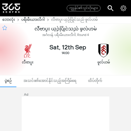
ကျွုန်ုပ်၏သွင်းဂိုးများ
ဘောလုံး
ပရီးမီးယားလီဂါ
လီဗာပူး ယှဉ်ပြိုင်သည် ဖူလ်ဟမ်
လီဗာပူး ယှဉ်ပြိုင်သည် ဖူလ်ဟမ်
အင်္ဂလန်, ပရီးမီးယားလီဂါ, Round 4
Sat, 12th Sep
14:00
လီဗာပူး
ဖူလ်ဟမ်
ပွဲစဉ်
အသင်း၏အောင်နိုင်သည့်အကြိမ်ရေ
ထိပ်တိုက်
Ad