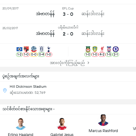
20/09/2017
EFL Cup
အဲဗာတန်န်
3 - 0
ဆန်းဒါးလန်း
ပရီးမီးယားလီဂါ
25/02/2017
အဲဗာတန်န်
2 - 0
ဆန်းဒါးလန်း
1
-
2
1
-
0
0
-
0
0
-
4
1
-
0
1
-
0
1
-
0
4
-
2
1
-
5
2
-
1
အားလုံးကိုကြည့်မည်
ပွဲစဉ်အချက်အလက်များ
Hill Dickinson Stadium
ဆံ့သောပမာဏ: 52,769
သင်စိတ်ဝင်စားနိုင်သောအရာများ -
Vi
Marcus Rashford
Erling Haaland
Gabriel Jesus