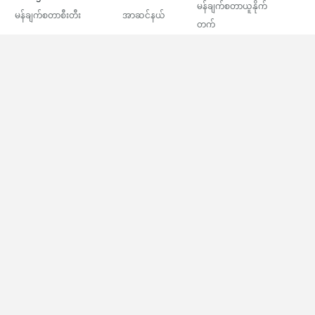
မန်ချက်စတာယူနိုက်
မန်ချက်စတာစီးတီး
အာဆင်နယ်
တက်