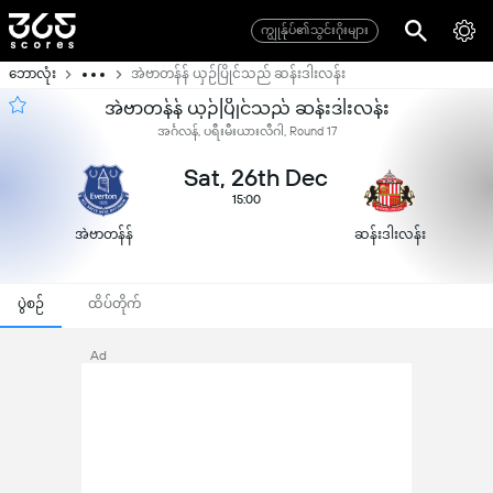
ကျွုန်ုပ်၏သွင်းဂိုးများ
ဘောလုံး
အဲဗာတန်န် ယှဉ်ပြိုင်သည် ဆန်းဒါးလန်း
အဲဗာတန်န် ယှဉ်ပြိုင်သည် ဆန်းဒါးလန်း
အင်္ဂလန်, ပရီးမီးယားလီဂါ, Round 17
Sat, 26th Dec
15:00
အဲဗာတန်န်
ဆန်းဒါးလန်း
ပွဲစဉ်
ထိပ်တိုက်
Ad