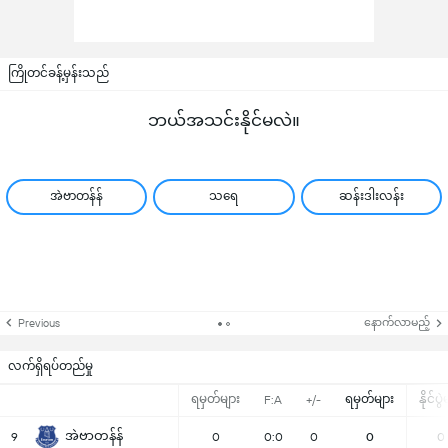
ကြိုတင်ခန့်မှန်းသည်
ဘယ်အသင်းနိုင်မလဲ။
အဲဗာတန်န်
သရေ
ဆန်းဒါးလန်း
နောက်လာမည့်
Previous
လက်ရှိရပ်တည်မှု
ရမှတ်များ
ရမှတ်များ
နိုင်ပွ
F:A
+/-
အဲဗာတန်န်
9
0
0:0
0
0
0