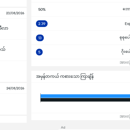
ဘောလု
50%
23/08/2026
2.39
Ex
ဗီလာ
စုစုပေ
13
်သ်
ဂိုးပ
5
အားလုံ
အမှန်တကယ် ကစားသော ကြာချိန်
24/08/2026
အားလုံ
Ad