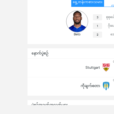
ရှေ့တန်းကစားသမား
က
စုစုပေ
3
ဂိုးပ
1
Beto
ဘ
2
နောက်ပွဲစဉ်
Stuttgart
ကိုချက်စတာ
ပွဲစဉ်အချက်အလက်များ