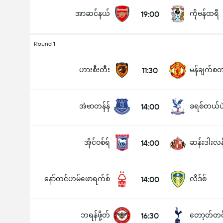
အာဆင်နယ်
19:00
ကိုဗန်ထရီ
Round 1
ဟားစီးတီး
11:30
အဲဗာတန်န်
14:00
ခရစ်တယ်ပ
အိုင်ဝစ်ရ်
14:00
ဆန်းဒါးလန
နော်တင်ဟမ်ဖောရက်စ်
14:00
လိဒ်စ်
ဘရန်ဖို့တ်
16:30
တော့တ်တင