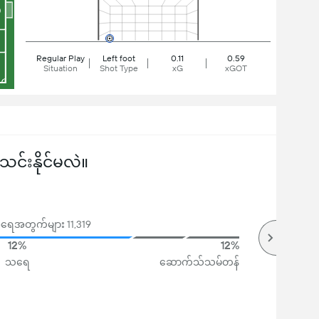
Regular Play
Left foot
0.11
0.59
Situation
Shot Type
xG
xGOT
်းနိုင်မလဲ။
ဲအရေအတွက်များ 11,319
12%
12%
သရေ
ဆောက်သ်သမ်တန်