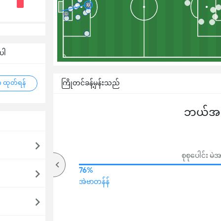
ပါ
ကြိုတင်ခန့်မှန်းသည်
 ထုတ်ရန်
ဘယ်အသင
စုစုပေါင်း မ
67%
76%
အပေါ်
အဲဗာတန်န်