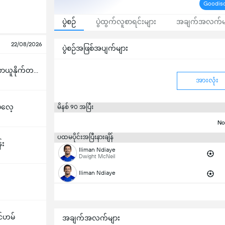
Goodiso
ပွဲစဉ်
ပွဲထွက်လူစာရင်းများ
အချက်အလက်မ
22/08/2026
ပွဲစဉ်အဖြစ်အပျက်များ
မန်ချက်စတာယူနိုက်တက်
အားလုံး
ဲလေ့
မိနစ် 90 အပြီး
No
ပထမပိုင်းအပြီးနားချိန်
်း
Iliman Ndiaye
Dwight McNeil
Iliman Ndiaye
်ဟမ်
အချက်အလက်များ