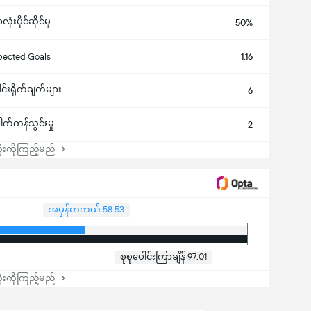
ံးပိုင်ဆိုင်မှု
50%
pected Goals
1.16
ါင်းရိုက်ချက်များ
6
ေါက်ကန်သွင်းမှု
2
းကိုကြည့်မည်
အမှန်တကယ် 58:53
စုစုပေါင်းကြာချိန် 97:01
းကိုကြည့်မည်