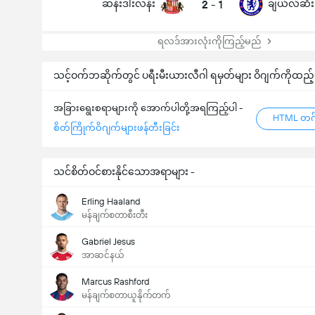
ဆန်းဒါးလန်း
2
-
1
ချယ်လ်ဆီး
ရလဒ်အားလုံးကိုကြည့်မည်
သင့်ဝက်ဘဆိုက်တွင် ပရီးမီးယားလီဂါ ရမှတ်များ ဝိဂျက်ကိုထည့်
အခြားရွေးစရာများကို အောက်ပါတို့အရကြည့်ပါ -
HTML တဂ်
စိတ်ကြိုက်ဝိဂျက်များဖန်တီးခြင်း
ပြိုင်ပွဲအတွင်း ဂိုးစုစုပေါင်း (2.5)
သင်စိတ်ဝင်စားနိုင်သောအရာများ -
Erling Haaland
မန်ချက်စတာစီးတီး
စုစုပေါင်း မဲအရေအတွက်များ 962
Gabriel Jesus
အာဆင်နယ်
Marcus Rashford
မန်ချက်စတာယူနိုက်တက်