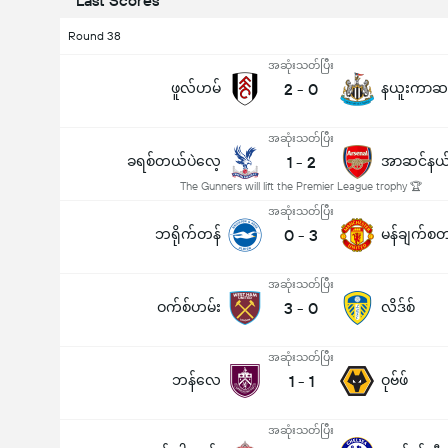
Last Scores
Round 38
အဆုံးသတ်ပြီး
ဖူလ်ဟမ်
2
-
0
နယူးကာဆ
အဆုံးသတ်ပြီး
ခရစ်တယ်ပဲလေ့
1
-
2
အာဆင်နယ
The Gunners will lift the Premier League trophy 🏆
အဆုံးသတ်ပြီး
ဘရိုက်တန်
0
-
3
အဆုံးသတ်ပြီး
ဝက်စ်ဟမ်း
3
-
0
လိဒ်စ်
အဆုံးသတ်ပြီး
ဘန်လေ
1
-
1
ဝုဗ်ဖ်
အဆုံးသတ်ပြီး