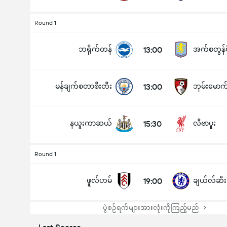
Round 1
ဘရိုက်တန်
13:00
အက်စတွန်
မန်ချက်စတာစီးတီး
13:00
ဘုမ်းမောက
နယူးကာဆယ်
15:30
လီဗာပူး
Round 1
ဖူလ်ဟမ်
19:00
ချယ်လ်ဆီး
ပွဲစဉ်ရက်များအားလုံးကိုကြည့်မည်