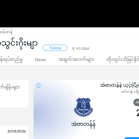
်သမ်တန်
သွင်းဂိုးမျာ
Follow
97.05M
းရပ်တည်မှု
အချက်အလက်များ
ထိုးထွင်းသိမြင်နိ
News
အဲဗာတန်န် ယှဉ်ပ
က်ချိန်းများ
အင်္ဂလန်, ပရ
အဆ
အဲဗာတန်န်
21/08/2026