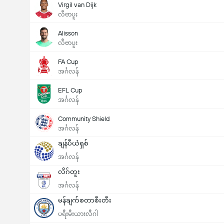
Virgil van Dijk
လီဗာပူး
Alisson
လီဗာပူး
FA Cup
အင်္ဂလန်
EFL Cup
အင်္ဂလန်
Community Shield
အင်္ဂလန်
ချန်ပီယံရှစ်
အင်္ဂလန်
လိဂ်တူး
အင်္ဂလန်
မန်ချက်စတာစီးတီး
ပရီးမီးယားလီဂါ