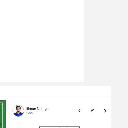
Iliman Ndiaye
6'
Goal