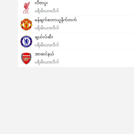
လီဗာပူး
ပရီးမီးယားလီဂါ
မန်ချက်စတာယူနိုက်တက်
ပရီးမီးယားလီဂါ
ချယ်လ်ဆီး
ပရီးမီးယားလီဂါ
အာဆင်နယ်
ပရီးမီးယားလီဂါ