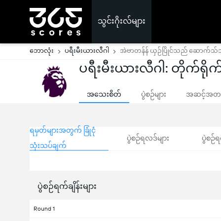
သွင်းဂိုးလ်များ
ဘောလုံး
ပရီးမီးယားလီဂါ
အဲဗာတန်န် ယှဉ်ပြိုင်သည် ဆောက်သ
ပရီးမီးယားလီဂါ: တိုက်ရိုက်
အသေးစိတ်
ပွဲစဉ်များ
အဆင့်အတန်
ရမှတ်များအတွက် ခြုံငုံ
ပွဲစဉ်ရလဒ်များ
ပွဲစဉ်ရ
သုံးသပ်ချက်
ပွဲစဉ်ရက်ချိန်းများ
Round 1