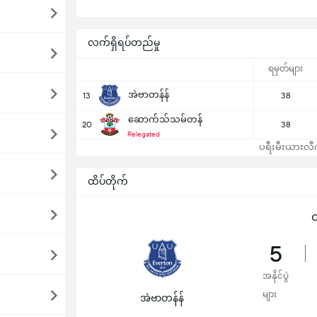
လက်ရှိရပ်တည်မှု
ရမှတ်များ
အဲဗာတန်န်
13
38
ဆောက်သ်သမ်တန်
20
38
Relegated
ပရီးမီးယားလီဂါ
ထိပ်တိုက်
ထ
5
အနိုင်ပွဲ
များ
အဲဗာတန်န်