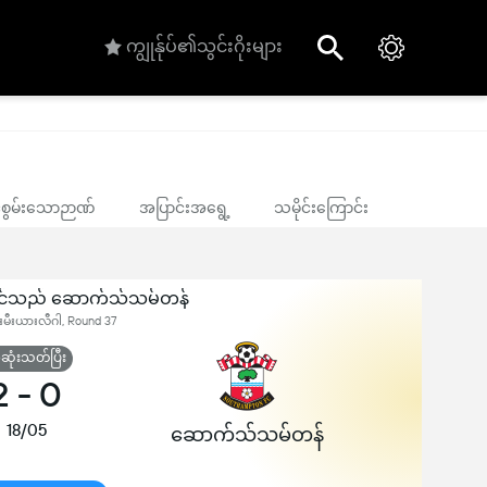
ကျွုန်ုပ်၏သွင်းဂိုးများ
ုင်စွမ်းသောဉာဏ်
အပြာင်းအရွေ့
သမိုင်းကြောင်း
ြိုင်သည် ဆောက်သ်သမ်တန်
ီးမီးယားလီဂါ, Round 37
ုံးသတ်ပြီး
2
-
0
18/05
ဆောက်သ်သမ်တန်