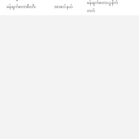
မန်ချက်စတာယူနိုက်
မန်ချက်စတာစီးတီး
အာဆင်နယ်
တက်