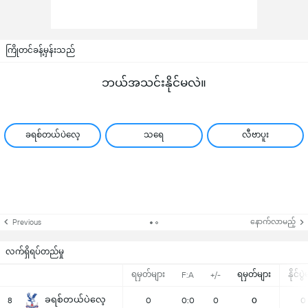
ကြိုတင်ခန့်မှန်းသည်
ဘယ်အသင်းနိုင်မလဲ။
ခရစ်တယ်ပဲလေ့
သရေ
လီဗာပူး
နောက်လာမည့်
Previous
လက်ရှိရပ်တည်မှု
ရမှတ်များ
ရမှတ်များ
နိုင်ပွ
F:A
+/-
ခရစ်တယ်ပဲလေ့
8
0
0:0
0
0
0