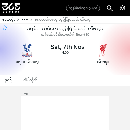
ကျွုန်ုပ်၏သွင်းဂိုးများ
ဘောလုံး
ခရစ်တယ်ပဲလေ့ ယှဉ်ပြိုင်သည် လီဗာပူး
ခရစ်တယ်ပဲလေ့ ယှဉ်ပြိုင်သည် လီဗာပူး
အင်္ဂလန်, ပရီးမီးယားလီဂါ, Round 10
Sat, 7th Nov
15:00
ခရစ်တယ်ပဲလေ့
လီဗာပူး
ပွဲစဉ်
ထိပ်တိုက်
Ad