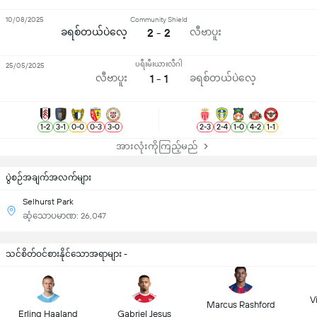
10/08/2025
Community Shield
ခရစ်တယ်ပဲလေ့
2 - 2
လီဗာပူး
ပရီးမီးယားလီဂါ
25/05/2025
လီဗာပူး
1 - 1
ခရစ်တယ်ပဲလေ့
1
-
2
3
-
1
0
-
0
0
-
3
3
-
0
2
-
3
2
-
4
1
-
0
4
-
2
1
-
1
အားလုံးကိုကြည့်မည်
ပွဲစဉ်အချက်အလက်များ
Selhurst Park
ဆံ့သောပမာဏ: 26,047
သင်စိတ်ဝင်စားနိုင်သောအရာများ -
Vi
Marcus Rashford
Erling Haaland
Gabriel Jesus