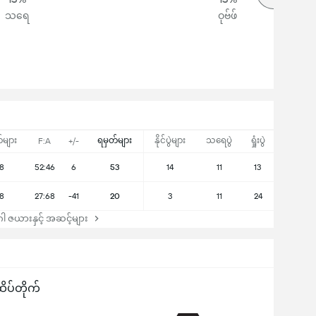
သရေ
ဝုဗ်ဖ်
်များ
ရမှတ်များ
နိုင်ပွဲများ
သရေပွဲ
ရှုံးပွဲ
F:A
+/-
8
52:46
6
53
14
11
13
8
27:68
-41
20
3
11
24
 ဇယားနှင့် အဆင့်များ
ိပ်တိုက်