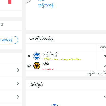
အပေါ်
ဘရိုက်တန်
ပါ
လက်ရှိရပ်တည်မှု
 ထုတ်ရန်
ရမှတ
ဘရိုက်တန်
8
3
UEFA Conference League Qualifiers
ဝုဗ်ဖ်
20
3
Relegated
ပရီးမီးယားလီဂါ
ထိပ်တိုက်
ထ