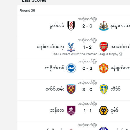
Last Scores
Round 38
အဆုံးသတ်ပြီး
ဖူလ်ဟမ်
2
-
0
နယူးကာဆ
အဆုံးသတ်ပြီး
ခရစ်တယ်ပဲလေ့
1
-
2
အာဆင်နယ
The Gunners will lift the Premier League trophy 🏆
အဆုံးသတ်ပြီး
ဘရိုက်တန်
0
-
3
အဆုံးသတ်ပြီး
ဝက်စ်ဟမ်း
3
-
0
လိဒ်စ်
ပြိုင်ပွဲအတွင်း ဂိုးစုစုပေါင်း (2.5)
အဆုံးသတ်ပြီး
ဘန်လေ
1
-
1
ဝုဗ်ဖ်
အဆုံးသတ်ပြီး