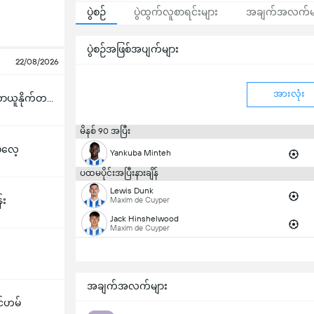
ပွဲစဉ်
ပွဲထွက်လူစာရင်းများ
အချက်အလက်မ
ပွဲစဉ်အဖြစ်အပျက်များ
22/08/2026
အားလုံး
မန်ချက်စတာယူနိုက်တက်
မိနစ် 90 အပြီး
ဲလေ့
Yankuba Minteh
ပထမပိုင်းအပြီးနားချိန်
Lewis Dunk
်း
Maxim de Cuyper
Jack Hinshelwood
Maxim de Cuyper
အချက်အလက်များ
်ဟမ်