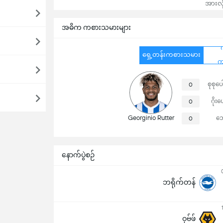
အားလုံ
အဓိက ကစားသမားများ
ရှေ့တန်းကစားသမား
က
စုစုပေ
0
ဂိုးပ
0
Georginio Rutter
ဘ
0
နောက်ပွဲစဉ်
ဘရိုက်တန်
ဝုဗ်ဖ်