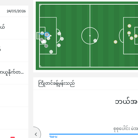
24/05/2026
ယ်
်
မန်ချက်စတာယူနိုက်တက်
ကြိုတင်ခန့်မှန်းသည်
ဘယ်အသင
စုစုပေါင်း 
79%
74%