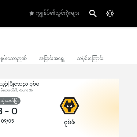
ကျွုန်ုပ်၏သွင်းဂိုးများ
ုင်စွမ်းသောဉာဏ်
အပြာင်းအရွေ့
သမိုင်းကြောင်း
ှဉ်ပြိုင်သည် ဝုဗ်ဖ်
ီးမီးယားလီဂါ, Round 36
ုံးသတ်ပြီး
3
-
0
09/05
ဝုဗ်ဖ်