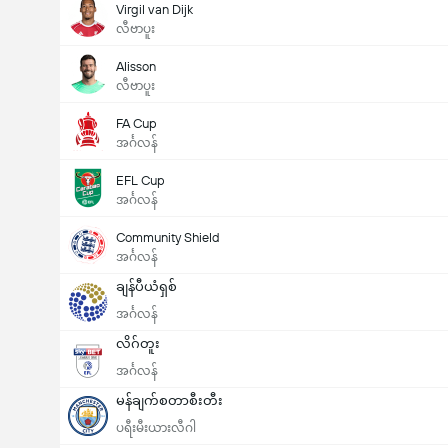
Virgil van Dijk
လီဗာပူး
Alisson
လီဗာပူး
FA Cup
အင်္ဂလန်
EFL Cup
အင်္ဂလန်
Community Shield
အင်္ဂလန်
ချန်ပီယံရှစ်
အင်္ဂလန်
လိဂ်တူး
အင်္ဂလန်
မန်ချက်စတာစီးတီး
ပရီးမီးယားလီဂါ