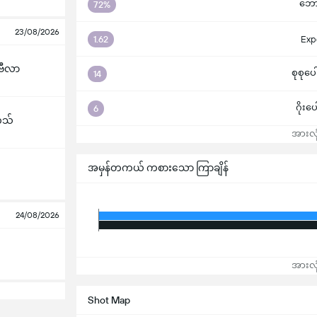
ဘောလု
72%
23/08/2026
1.62
Exp
ဗီလာ
စုစုပေ
14
ဂိုးပ
6
်သ်
အားလုံ
အမှန်တကယ် ကစားသော ကြာချိန်
24/08/2026
အားလုံ
Shot Map