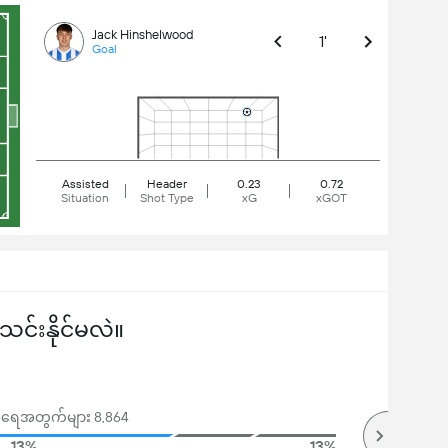
Jack Hinshelwood
1'
Goal
Assisted
Header
0.23
0.72
Situation
Shot Type
xG
xGOT
်းနိုင်မလဲ။
မဲအရေအတွက်များ 8,864
13%
13%