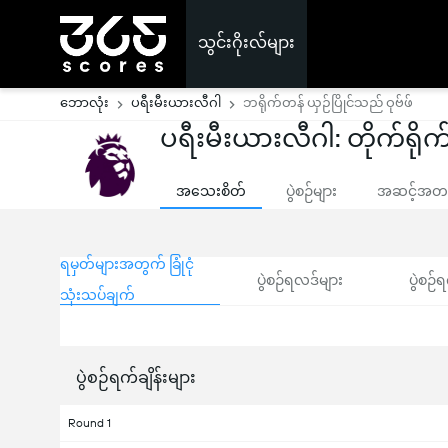
သွင်းဂိုးလ်များ
ဘောလုံး
ပရီးမီးယားလီဂါ
ဘရိုက်တန် ယှဉ်ပြိုင်သည် ဝုဗ်ဖ်
ပရီးမီးယားလီဂါ: တိုက်ရိုက်
အသေးစိတ်
ပွဲစဉ်များ
အဆင့်အတန်
ရမှတ်များအတွက် ခြုံငုံ
ပွဲစဉ်ရလဒ်များ
ပွဲစဉ်ရ
သုံးသပ်ချက်
ပွဲစဉ်ရက်ချိန်းများ
Round 1