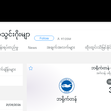
သွင်းဂိုးမျာ
Follow
97.05M
းရပ်တည်မှု
အချက်အလက်များ
ထိုးထွင်းသိမြင်နိ
News
ဘရိုက်တန် ယ
က်ချိန်းများ
အင်္ဂလန်, ပရ
အဆ
ဘရိုက်တန်
21/08/2026