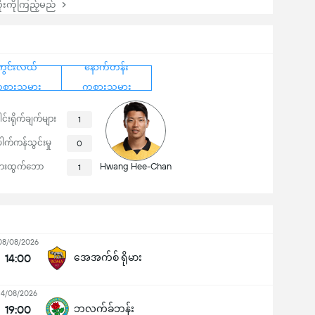
းကိုကြည့်မည်
ကွင်းလယ်
နောက်တန်း
စားသမား
ကစားသမား
ါင်းရိုက်ချက်များ
1
ေါက်ကန်သွင်းမှု
0
Hwang Hee-Chan
ေးထွက်ဘော
1
08/08/2026
14:00
အေအက်စ် ရိုမား
14/08/2026
19:00
ဘလက်ခ်ဘန်း