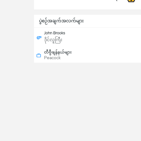
ပွဲစဉ်အချက်အလက်များ
John Brooks
ဒိုင်လူကြီး
တီဗွီချန်နယ်များ
Peacock