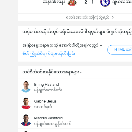
ဆန်းဒါးလန်း
2
-
1
ချယ်လ်ဆီး
ရလဒ်အားလုံးကိုကြည့်မည်
သင့်ဝက်ဘဆိုက်တွင် ပရီးမီးယားလီဂါ ရမှတ်များ ဝိဂျက်ကိုထည့်
အခြားရွေးစရာများကို အောက်ပါတို့အရကြည့်ပါ -
HTML တဂ်
စိတ်ကြိုက်ဝိဂျက်များဖန်တီးခြင်း
သင်စိတ်ဝင်စားနိုင်သောအရာများ -
Erling Haaland
မန်ချက်စတာစီးတီး
Gabriel Jesus
အာဆင်နယ်
Marcus Rashford
မန်ချက်စတာယူနိုက်တက်