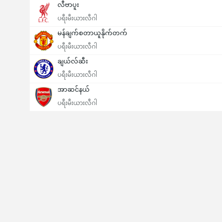
လီဗာပူး
ပရီးမီးယားလီဂါ
မန်ချက်စတာယူနိုက်တက်
ပရီးမီးယားလီဂါ
ချယ်လ်ဆီး
ပရီးမီးယားလီဂါ
အာဆင်နယ်
ပရီးမီးယားလီဂါ