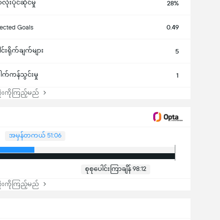
ံးပိုင်ဆိုင်မှု
28%
ected Goals
0.49
ါင်းရိုက်ချက်များ
5
ေါက်ကန်သွင်းမှု
1
းကိုကြည့်မည်
အမှန်တကယ် 51:06
စုစုပေါင်းကြာချိန် 98:12
းကိုကြည့်မည်