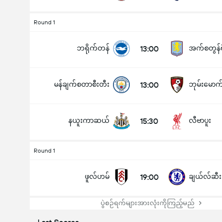
Round 1
ဘရိုက်တန်
13:00
အက်စတွန်
မန်ချက်စတာစီးတီး
13:00
ဘုမ်းမောက
နယူးကာဆယ်
15:30
လီဗာပူး
Round 1
ဖူလ်ဟမ်
19:00
ချယ်လ်ဆီး
ပွဲစဉ်ရက်များအားလုံးကိုကြည့်မည်