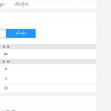
ျား
ထိပ်တိုက်
ထိပ်ဆုံး
3 - 0
86'
2 - 0
5'
1'