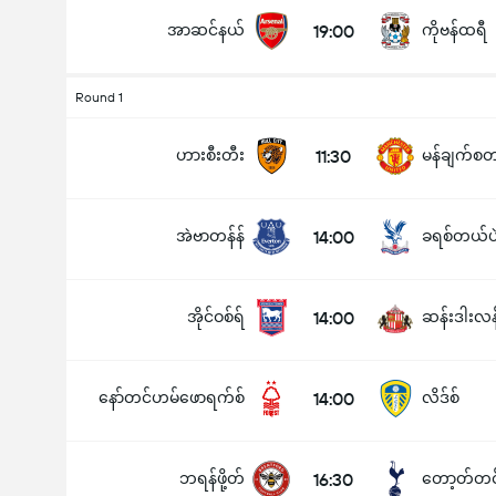
အာဆင်နယ်
19:00
ကိုဗန်ထရီ
Round 1
ဟားစီးတီး
11:30
အဲဗာတန်န်
14:00
ခရစ်တယ်ပ
အိုင်ဝစ်ရ်
14:00
ဆန်းဒါးလန
နော်တင်ဟမ်ဖောရက်စ်
14:00
လိဒ်စ်
ဘရန်ဖို့တ်
16:30
တော့တ်တင