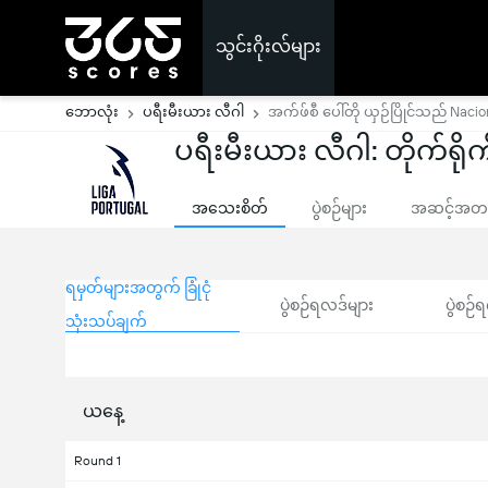
သွင်းဂိုးလ်များ
ဘောလုံး
ပရီးမီးယား လီဂါ
အက်ဖ်စီ ပေါ်တို ယှဉ်ပြိုင်သည် Naci
ပရီးမီးယား လီဂါ: တိုက်ရိုက်
အသေးစိတ်
ပွဲစဉ်များ
အဆင့်အတန်
ရမှတ်များအတွက် ခြုံငုံ
ပွဲစဉ်ရလဒ်များ
ပွဲစဉ်ရ
သုံးသပ်ချက်
ယနေ့
Round 1