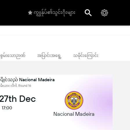
ကျွုန်ုပ်၏သွင်းဂိုးများ
ုင်စွမ်းသောဉာဏ်
အပြာင်းအရွေ့
သမိုင်းကြောင်း
်ပြိုင်သည် Nacional Madeira
ီးမီးယား လီဂါ, Round 16
 27th Dec
17:00
Nacional Madeira