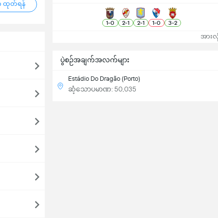
 ထုတ်ရန်
1
-
0
2
-
1
2
-
1
1
-
0
3
-
2
အားလုံ
ပွဲစဉ်အချက်အလက်များ
Estádio Do Dragão (Porto)
ဆံ့သောပမာဏ: 50,035