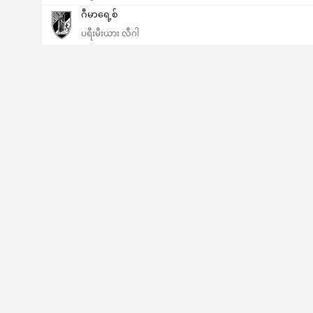
ဂီမာရေ့စ်
ပရီးမီးယား လီဂါ