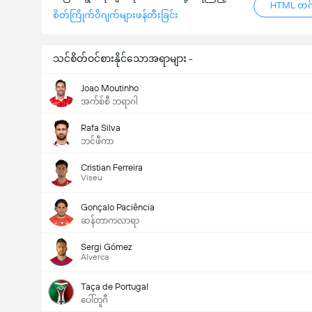
HTML တဂ်
စိတ်ကြိုက်ဝိဂျက်များဖန်တီးခြင်း
သင်စိတ်ဝင်စားနိုင်သောအရာများ -
Joao Moutinho
အက်စ်စီ ဘရာဂါ
Rafa Silva
ဘင်ဖီကာ
Cristian Ferreira
Viseu
Gonçalo Paciência
ဆန်တာကလာရာ
Sergi Gómez
Alverca
Taça de Portugal
ပေါ်တူဂီ