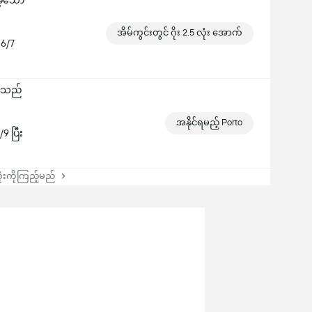
းခဲ့သော
အိမ်ကွင်းတွင် ဂိုး 2.5 လုံး အောက်
 6/7
ွားသည်
အနိုင်ရမည့် Porto
9 ပြီး
းကိုကြည့်မည်