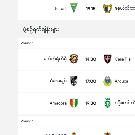
19:15
ဖနယ်လိက
Estoril
ပွဲစဉ်ရက်ချိန်းများ
ပြိုင်ပွဲအတွင်း ဂိုးစုစုပေါင်း (2.5)
Round 1
မယ်လ်ရိတီမို
14:30
Casa Pia
အောက်
အပေါ်
ဂီမာရေ့စ်
17:00
Arouca
19:30
စပို့စ်တင်း စ
Amadora
Round 1