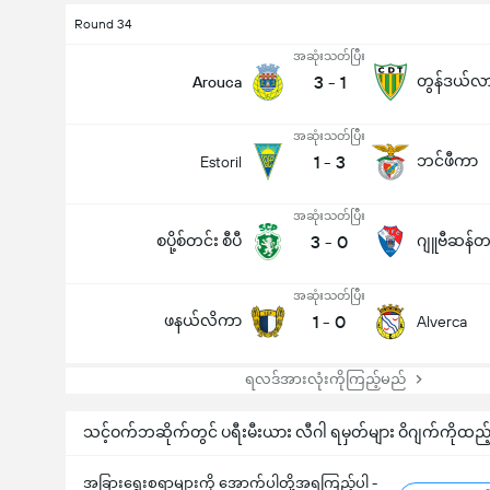
Round 34
အဆုံးသတ်ပြီး
3
-
1
တွန်ဒယ်လ
Arouca
အဆုံးသတ်ပြီး
1
-
3
ဘင်ဖီကာ
Estoril
အဆုံးသတ်ပြီး
စပို့စ်တင်း စီပီ
3
-
0
ဂျူဗီဆန်တ
အဆုံးသတ်ပြီး
ဖနယ်လိကာ
1
-
0
Alverca
ရလဒ်အားလုံးကိုကြည့်မည်
သင့်ဝက်ဘဆိုက်တွင် ပရီးမီးယား လီဂါ ရမှတ်များ ဝိဂျက်ကိုထည့
အခြားရွေးစရာများကို အောက်ပါတို့အရကြည့်ပါ -