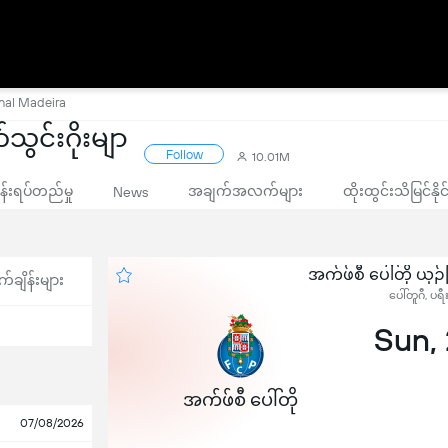
onal Madeira
သွင်းဂိုးမျာ
Follow
10.01M
းရပ်တည်မှု
အချက်အလက်များ
ထိုးထွင်းသိမြင်နိ
News
အက်ဖ်စီ ပေါ်တို ယှဉ
က်ချိန်းများ
ပေါ်တူဂီ, ပရ
Sun,
အက်ဖ်စီ ပေါ်တို
07/08/2026