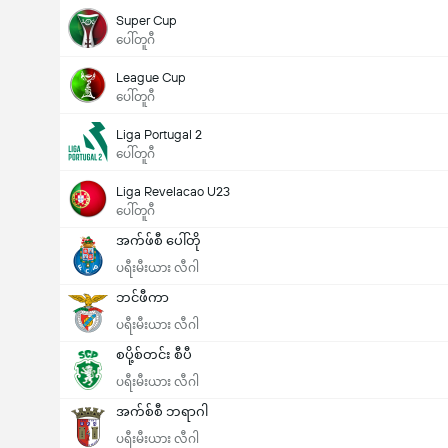
Super Cup
ပေါ်တူဂီ
League Cup
ပေါ်တူဂီ
Liga Portugal 2
ပေါ်တူဂီ
Liga Revelacao U23
ပေါ်တူဂီ
အက်ဖ်စီ ပေါ်တို
ပရီးမီးယား လီဂါ
ဘင်ဖီကာ
ပရီးမီးယား လီဂါ
စပို့စ်တင်း စီပီ
ပရီးမီးယား လီဂါ
အက်စ်စီ ဘရာဂါ
ပရီးမီးယား လီဂါ