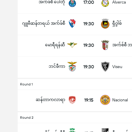
အက်ဖ်စီ ပေါ်တို
17:00
Alverca
ဂျူဗီဆန်တရယ် အက်ဖ်စီ
19:30
ရှီဝွါစ်
မောရီရန်ဆီ
19:30
အက်စ်စီ 
ဘင်ဖီကာ
19:30
Viseu
Round 1
ဆန်တာကလာရာ
19:15
Nacional
Round 2