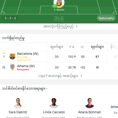
7.1
S. Belotto
5 - 3 - 2
Nationality
အားလုံးကိုကြည့်မည်
လက်ရှိရပ်တည်မှု
ရမှတ်များ
ရမှတ်များ
နိုင်ပွ
F:A
+/-
Barcelona (W)
1
30
130:9
121
87
29
Won title
ချန်ပီယံလိဂ်
Alhama (W)
15
30
23:78
-55
14
3
Relegated
Liga F ဇယားနှင့် အဆင့်များ
သင်စိတ်ဝင်စားနိုင်သောအရာများ -
Athen
Sara Dabritz
Linda Caicedo
Aitana Bonmatí
Re
Real Madrid (W)
Real Madrid (W)
FC Barcelona (W)