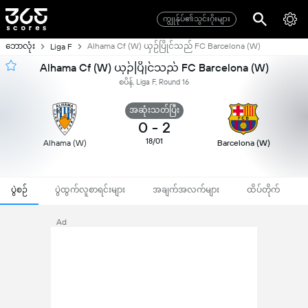
ကျွုန်ုပ်၏သွင်းဂိုးများ
ဘောလုံး
Alhama Cf (W) ယှဉ်ပြိုင်သည် FC Barcelona (W)
Liga F
Alhama Cf (W) ယှဉ်ပြိုင်သည် FC Barcelona (W)
စပိန်, Liga F, Round 16
အဆုံးသတ်ပြီး
0
-
2
18/01
Alhama (W)
Barcelona (W)
ပွဲစဉ်
ပွဲထွက်လူစာရင်းများ
အချက်အလက်များ
ထိပ်တိုက်
Ad