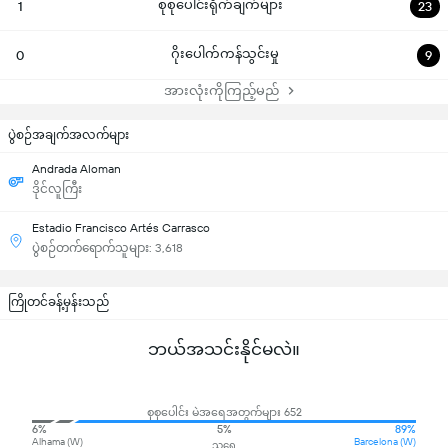
စုစုပေါင်းရိုက်ချက်များ
1
23
ဂိုးပေါက်ကန်သွင်းမှု
0
9
အားလုံးကိုကြည့်မည်
ပွဲစဉ်အချက်အလက်များ
Andrada Aloman
ဒိုင်လူကြီး
Estadio Francisco Artés Carrasco
ပွဲစဉ်တက်ရောက်သူများ: 3,618
ကြိုတင်ခန့်မှန်းသည်
ဘယ်အသင်းနိုင်မလဲ။
စုစုပေါင်း မဲအရေအတွက်များ 652
6%
5%
89%
Alhama (W)
Barcelona (W)
သရေ