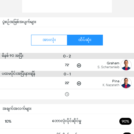
ပွဲစဉ်အဖြစ်အပျက်များ
အားလုံး
ထိပ်ဆုံး
မိနစ် 90 အပြီး
0 - 2
Graham
72'
S. Schertenleib
ပထမပိုင်းအပြီးနားချိန်
0 - 1
Pina
22'
K. Nazateth
အချက်အလက်များ
ဘောလုံးပိုင်ဆိုင်မှု
10%
90%