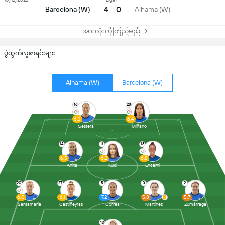
4 - 0
Barcelona (W)
Alhama (W)
အားလုံးကိုကြည့်မည်
ပွဲထွက်လူစာရင်းများ
Alhama (W)
Barcelona (W)
16
28
6.3
6.4
Gestera
Miñano
14
11
18
6.5
6.2
6.8
Anita
Kuki
Encarni
20
27
5
3
2
6.0
6.1
7.2
5.8
5.7
Santamaría
Castiñeyras
Correa
Martínez
Zumárraga
13