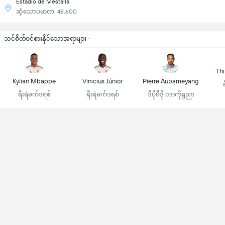
Estadio de Mestalla
ဆံ့သောပမာဏ: 48,600
သင်စိတ်ဝင်စားနိုင်သောအရာများ -
Thi
Kylian Mbappe
Vinicius Júnior
Pierre Aubameyang
ရီးရဲမက်ဒရစ်
ရီးရဲမက်ဒရစ်
ဒီပိုဗီဒို လာကိုရုညာ