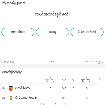
ကြိုတင်ခန့်မှန်းသည်
ဘယ်အသင်းနိုင်မလဲ။
ဗလင်စီယာ
သရေ
ရီးရဲလ်ဘက်တစ်
နောက်လာမည့်
Previous
လက်ရှိရပ်တည်မှု
ရမှတ်များ
ရမှတ်များ
နိုင်ပွ
F:A
+/-
ဗလင်စီယာ
19
0
0:0
0
0
0
ရီးရဲလ်ဘက်တစ်
20
0
0:0
0
0
0