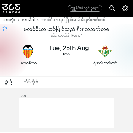
ကျွုန်ုပ်၏သွင်းဂိုးများ
ဘောလုံး
လာလီဂါ
ဗလင်စီယာ ယှဉ်ပြိုင်သည် ရီးရဲလ်ဘက်တစ်
ဗလင်စီယာ ယှဉ်ပြိုင်သည် ရီးရဲလ်ဘက်တစ်
စပိန်, လာလီဂါ, Round 1
Tue, 25th Aug
19:00
ဗလင်စီယာ
ရီးရဲလ်ဘက်တစ်
ပွဲစဉ်
ထိပ်တိုက်
Ad