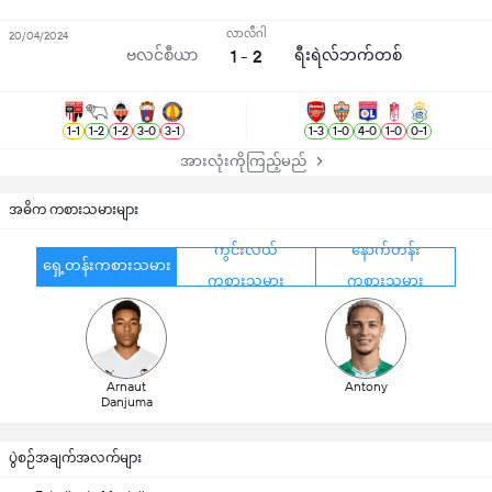
လာလီဂါ
20/04/2024
ဗလင်စီယာ
1 - 2
ရီးရဲလ်ဘက်တစ်
1
-
1
1
-
2
1
-
2
3
-
0
3
-
1
1
-
3
1
-
0
4
-
0
1
-
0
0
-
1
အားလုံးကိုကြည့်မည်
အဓိက ကစားသမားများ
ကွင်းလယ်
နောက်တန်း
ရှေ့တန်းကစားသမား
ကစားသမား
ကစားသမား
Arnaut
Antony
Danjuma
ပွဲစဉ်အချက်အလက်များ