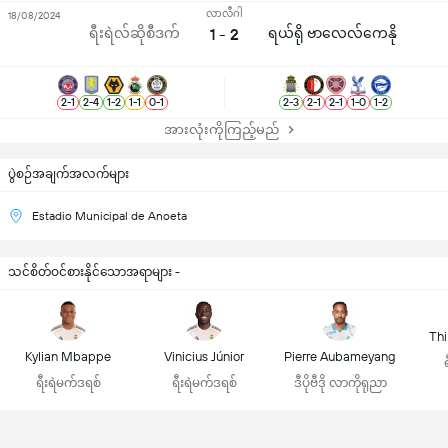
လာလီဂါ
18/08/2024
ရီးရဲလ်ဆိုစီဒက်
1 - 2
ရယ်ရို ဗာလေလ်ကေနို
2
-
1
2
-
4
1
-
2
1
-
1
0
-
1
2
-
3
2
-
1
2
-
1
1
-
0
1
-
2
အားလုံးကိုကြည့်မည်
ပွဲစဉ်အချက်အလက်များ
Estadio Municipal de Anoeta
သင်စိတ်ဝင်စားနိုင်သောအရာများ -
Thi
Kylian Mbappe
Vinicius Júnior
Pierre Aubameyang
ရီးရဲမက်ဒရစ်
ရီးရဲမက်ဒရစ်
ဒီပိုဗီဒို လာကိုရုညာ