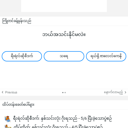
ကြိုတင်ခန့်မှန်းသည်
ဘယ်အသင်းနိုင်မလဲ။
ရီးရဲလ်ဆိုစီဒက်
သရေ
ရယ်ရို ဗာလေလ်ကေနို
နောက်လာမည့်
Previous
ထိပ်တန်းခေတ်ပေါ်များ
ရီးရဲလ်ဆိုစီဒက်: နှစ်သင်းလုံး ဂိုးရသည် - 5/6 ပြီးခဲ့သောပွဲစဉ်
ထိပ်တိုက်: နှစ်သင်းလုံး ဂိုးရသည် - 4/5 ပြီးခဲ့သောပွဲစဉ်