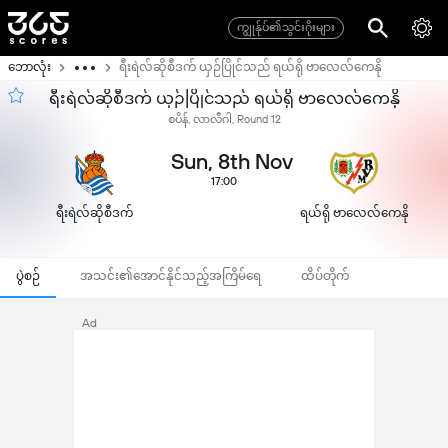
ကျွုန်ုပ်၏သွင်းဂိုးများ
ဘောလုံး
ရီးရဲလ်ဆိုစီဒက် ယှဉ်ပြိုင်သည် ရယ်ရို ဗာလေလ်ကေနို
ရီးရဲလ်ဆိုစီဒက် ယှဉ်ပြိုင်သည် ရယ်ရို ဗာလေလ်ကေနို
စပိန်, လာလီဂါ, Round 12
Sun, 8th Nov
17:00
ရီးရဲလ်ဆိုစီဒက်
ရယ်ရို ဗာလေလ်ကေနို
ပွဲစဉ်
အသင်း၏အောင်နိုင်သည့်အကြိမ်ရေ
ထိပ်တိုက်
Ad