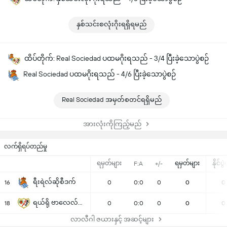
နှစ်သင်းစလုံးဂိုးရရှိရမည်
ထိပ်တိုက်: Real Sociedad ပထမဂိုးရသည် - 3/4 ပြီးခဲ့သောပွဲစဉ်
Real Sociedad ပထမဂိုးရသည် - 4/6 ပြီးခဲ့သောပွဲစဉ်
Real Sociedad အမှတ်စတင်ရရှိမည်
အားလုံးကိုကြည့်မည်
လက်ရှိရပ်တည်မှု
ရမှတ်များ
ရမှတ်များ
နိုင်ပွ
F:A
+/-
ရီးရဲလ်ဆိုစီဒက်
16
0
0:0
0
0
0
ရယ်ရို ဗာလေလ်ကေနို
18
0
0:0
0
0
0
လာလီဂါ ဇယားနှင့် အဆင့်များ