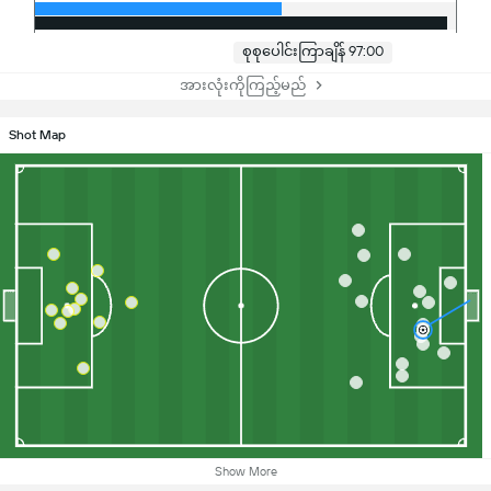
စုစုပေါင်းကြာချိန် 97:00
အားလုံးကိုကြည့်မည်
Shot Map
Show More