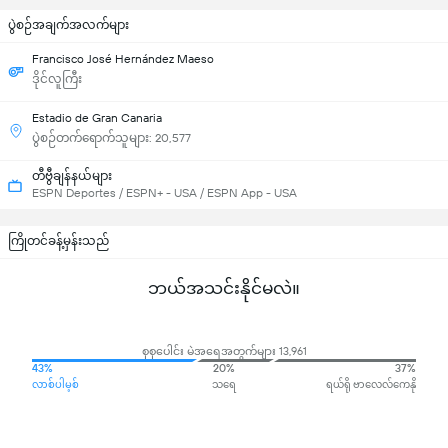
ပွဲစဉ်အချက်အလက်များ
Francisco José Hernández Maeso
ဒိုင်လူကြီး
Estadio de Gran Canaria
ပွဲစဉ်တက်ရောက်သူများ: 20,577
တီဗွီချန်နယ်များ
ESPN Deportes / ESPN+ - USA / ESPN App - USA
ကြိုတင်ခန့်မှန်းသည်
ဘယ်အသင်းနိုင်မလဲ။
စုစုပေါင်း မဲအရေအတွက်များ 13,961
43%
20%
37%
လာစ်ပါမ့စ်
သရေ
ရယ်ရို ဗာလေလ်ကေနို