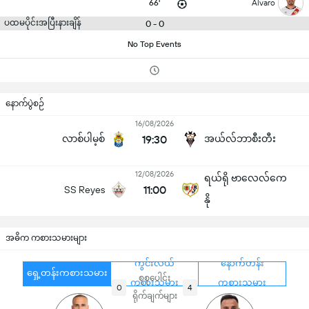
66'
Álvaro
ပထမပိုင်းအပြီးနားချိန်
0 - 0
No Top Events
နောက်ပွဲစဉ်
16/08/2026
လာစ်ပါမ့စ်
19:30
အယ်လ်ဘာစီးတီး
12/08/2026
ရယ်ရို ဗာလေလ်ကေ
11:00
SS Reyes
နို
အဓိက ကစားသမားများ
ကွင်းလယ်
နောက်တန်း
ရှေ့တန်းကစားသမား
စုစုပေါင်း
ကစားသမား
ကစားသမား
0
4
ရိုက်ချက်များ