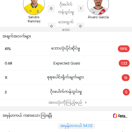
ဂိုးပေါက်
0
1
ကန်သွင်းမှု
Sandro
Álvaro García
Ramírez
ဘေးထွက်
0
0
ဘော
အချက်အလက်များ
ဘောလုံးပိုင်ဆိုင်မှု
41%
59%
0.68
Expected Goals
1.22
စုစုပေါင်းရိုက်ချက်များ
11
16
ဂိုးပေါက်ကန်သွင်းမှု
2
5
အားလုံးကိုကြည့်မည်
အမှန်တကယ် ကစားသော ကြာချိန်
အမှန်တကယ် 54:02