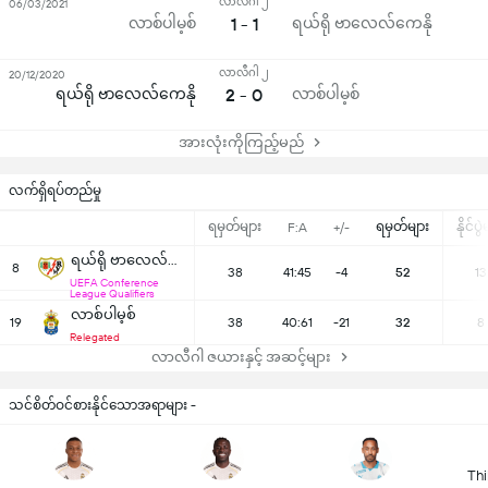
လာလီဂါ ၂
06/03/2021
လာစ်ပါမ့စ်
1 - 1
ရယ်ရို ဗာလေလ်ကေနို
လာလီဂါ ၂
20/12/2020
ရယ်ရို ဗာလေလ်ကေနို
2 - 0
လာစ်ပါမ့စ်
အားလုံးကိုကြည့်မည်
လက်ရှိရပ်တည်မှု
ရမှတ်များ
ရမှတ်များ
နိုင်ပွ
F:A
+/-
ရယ်ရို ဗာလေလ်ကေနို
8
38
41:45
-4
52
13
UEFA Conference
League Qualifiers
လာစ်ပါမ့စ်
19
38
40:61
-21
32
8
Relegated
လာလီဂါ ဇယားနှင့် အဆင့်များ
သင်စိတ်ဝင်စားနိုင်သောအရာများ -
Thi