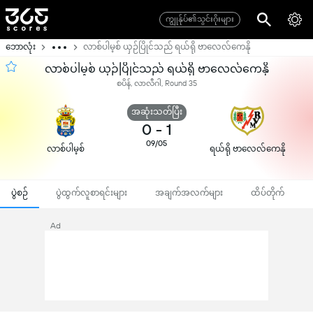
ကျွုန်ုပ်၏သွင်းဂိုးများ
ဘောလုံး
လာစ်ပါမ့စ် ယှဉ်ပြိုင်သည် ရယ်ရို ဗာလေလ်ကေနို
လာစ်ပါမ့စ် ယှဉ်ပြိုင်သည် ရယ်ရို ဗာလေလ်ကေနို
စပိန်, လာလီဂါ, Round 35
အဆုံးသတ်ပြီး
0
-
1
09/05
လာစ်ပါမ့စ်
ရယ်ရို ဗာလေလ်ကေနို
ပွဲစဉ်
ပွဲထွက်လူစာရင်းများ
အချက်အလက်များ
ထိပ်တိုက်
Ad