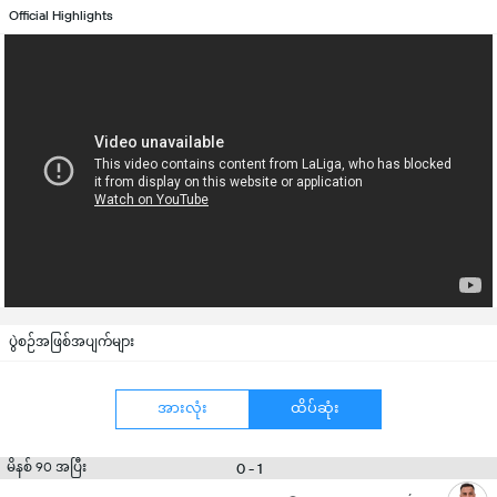
Official Highlights
ပွဲစဉ်အဖြစ်အပျက်များ
အားလုံး
ထိပ်ဆုံး
မိနစ် 90 အပြီး
0 - 1