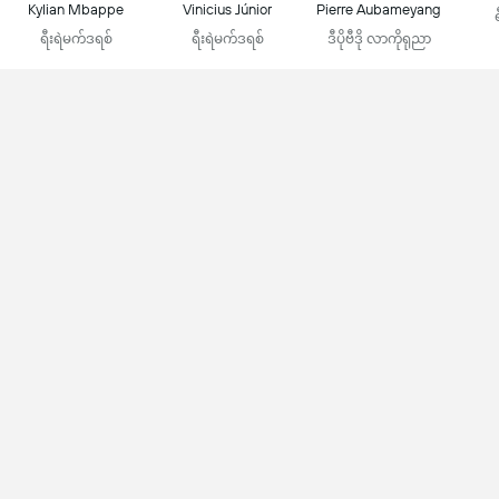
Kylian Mbappe
Vinicius Júnior
Pierre Aubameyang
ရီးရဲမက်ဒရစ်
ရီးရဲမက်ဒရစ်
ဒီပိုဗီဒို လာကိုရုညာ