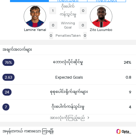
ကစားသမား
ကစားသမား
ဂိုးပေါက်
1
0
ကန်သွင်းမှု
Winning
0
0
Goal
Lamine Yamal
Zito Luvumbo
0
PenaltiesTaken
0
အချက်အလက်များ
ဘောလုံးပိုင်ဆိုင်မှု
76%
24%
2.63
Expected Goals
0.8
စုစုပေါင်းရိုက်ချက်များ
24
9
ဂိုးပေါက်ကန်သွင်းမှု
7
4
အားလုံးကိုကြည့်မည်
အမှန်တကယ် ကစားသော ကြာချိန်