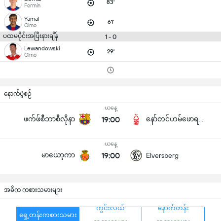
83'
Fermín
Yamal
61'
Olmo
ပထမပိုင်းအပြီးနားချိန်
1 - 0
Lewandowski
29'
Olmo
နောက်ပွဲစဉ်
ယနေ့
ဖက်ဖ်စီဘာစီလိုနာ
19:00
နော်တင်ဟမ်ဖောရက်စ်
ယနေ့
မာယော့ကာ
19:00
Elversberg
အဓိက ကစားသမားများ
ကွင်းလယ်
နောက်တန်း
ရှေ့တန်းကစားသမား