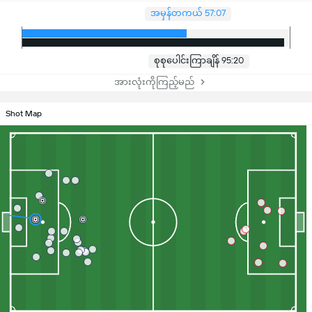
အမှန်တကယ် 57:07
စုစုပေါင်းကြာချိန် 95:20
အားလုံးကိုကြည့်မည်
Shot Map