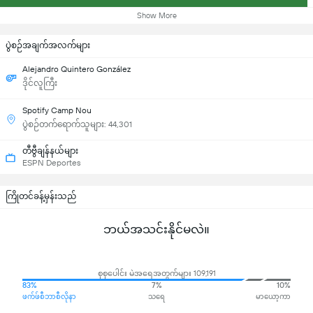
Show More
ပွဲစဉ်အချက်အလက်များ
Alejandro Quintero González
ဒိုင်လူကြီး
Spotify Camp Nou
ပွဲစဉ်တက်ရောက်သူများ: 44,301
တီဗွီချန်နယ်များ
ESPN Deportes
ကြိုတင်ခန့်မှန်းသည်
ဘယ်အသင်းနိုင်မလဲ။
စုစုပေါင်း မဲအရေအတွက်များ 109,191
83%
7%
10%
ဖက်ဖ်စီဘာစီလိုနာ
သရေ
မာယော့ကာ