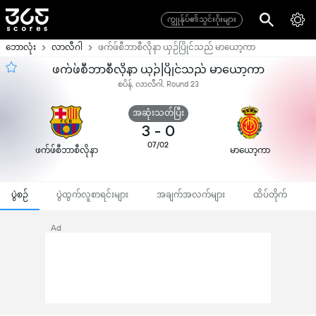
ကျွုန်ုပ်၏သွင်းဂိုးများ
ဘောလုံး
လာလီဂါ
ဖက်ဖ်စီဘာစီလိုနာ ယှဉ်ပြိုင်သည် မာယော့ကာ
ဖက်ဖ်စီဘာစီလိုနာ ယှဉ်ပြိုင်သည် မာယော့ကာ
စပိန်, လာလီဂါ, Round 23
အဆုံးသတ်ပြီး
3
-
0
07/02
ဖက်ဖ်စီဘာစီလိုနာ
မာယော့ကာ
ပွဲစဉ်
ပွဲထွက်လူစာရင်းများ
အချက်အလက်များ
ထိပ်တိုက်
Ad