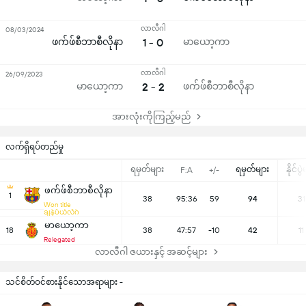
လာလီဂါ
08/03/2024
ဖက်ဖ်စီဘာစီလိုနာ
1 - 0
မာယော့ကာ
လာလီဂါ
26/09/2023
မာယော့ကာ
2 - 2
ဖက်ဖ်စီဘာစီလိုနာ
အားလုံးကိုကြည့်မည်
လက်ရှိရပ်တည်မှု
ရမှတ်များ
ရမှတ်များ
နိုင်ပွ
F:A
+/-
ဖက်ဖ်စီဘာစီလိုနာ
1
38
95:36
59
94
31
Won title
ချန်ပီယံလိဂ်
မာယော့ကာ
18
38
47:57
-10
42
11
Relegated
လာလီဂါ ဇယားနှင့် အဆင့်များ
သင်စိတ်ဝင်စားနိုင်သောအရာများ -