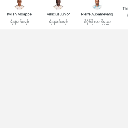
Thi
Kylian Mbappe
Vinicius Júnior
Pierre Aubameyang
ရီးရဲမက်ဒရစ်
ရီးရဲမက်ဒရစ်
ဒီပိုဗီဒို လာကိုရုညာ