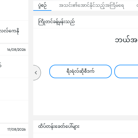
ပွဲစဉ်
အသင်း၏အောင်နိုင်သည့်အကြိမ်ရေ
ကြိုတင်ခန့်မှန်းသည်
လေလ်ကေနို
ဘယ်အသင
16/08/2026
်
ရီးရဲလ်ဆိုစီဒက်
ထိပ်တန်းခေတ်ပေါ်များ
17/08/2026