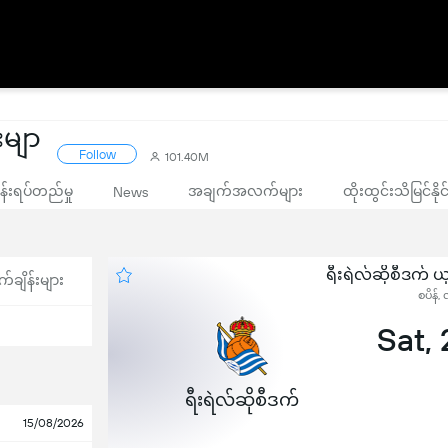
းမျာ
Follow
101.40M
းရပ်တည်မှု
အချက်အလက်များ
ထိုးထွင်းသိမြင်နိ
News
ရီးရဲလ်ဆိုစီဒက် 
က်ချိန်းများ
စပိန်,
Sat,
ရီးရဲလ်ဆိုစီဒက်
15/08/2026