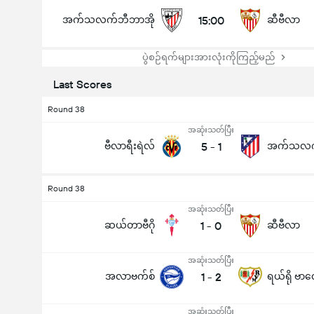
အက်သလက်ဘီဘာအို
15:00
ဆီဗီလာ
ပွဲစဉ်ရက်များအားလုံးကိုကြည့်မည်
Last Scores
Round 38
အဆုံးသတ်ပြီး
ဗီလာရီးရဲလ်
5
-
1
Round 38
အဆုံးသတ်ပြီး
ဆယ်တာဗီဂို
1
-
0
ဆီဗီလာ
အဆုံးသတ်ပြီး
အလာဗက်စ်
1
-
2
ရယ်ရို ဗာ
အဆုံးသတ်ပြီး