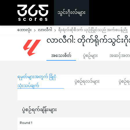
သွင်းဂိုးလ်များ
ဘောလုံး
လာလီဂါ
ရီးရဲလ်ဆိုစီဒက် ယှဉ်ပြိုင်သည် အက်စပန်ညို
လာလီဂါ: တိုက်ရိုက်သွင်းဂို
အသေးစိတ်
ပွဲစဉ်များ
အဆင့်အတန်
ရမှတ်များအတွက် ခြုံငုံ
ပွဲစဉ်ရလဒ်များ
ပွဲစဉ်ရ
သုံးသပ်ချက်
ပွဲစဉ်ရက်ချိန်းများ
Round 1