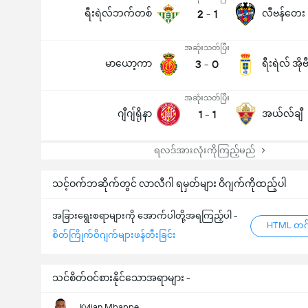
ရီးရဲလ်ဘက်တစ်
2
-
1
လီဗန်တေး
အဆုံးသတ်ပြီး
မာယော့ကာ
3
-
0
ရီးရဲလ် အိုဗ
အဆုံးသတ်ပြီး
ဂျီဂျ်ရိုနာ
1
-
1
အယ်လ်ချီ
ရလဒ်အားလုံးကိုကြည့်မည်
သင့်ဝက်ဘဆိုက်တွင် လာလီဂါ ရမှတ်များ ဝိဂျက်ကိုထည့်ပါ
အခြားရွေးစရာများကို အောက်ပါတို့အရကြည့်ပါ -
HTML တဂ်
စိတ်ကြိုက်ဝိဂျက်များဖန်တီးခြင်း
သင်စိတ်ဝင်စားနိုင်သောအရာများ -
Kylian Mbappe