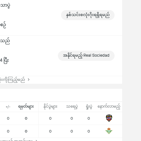
သောပွဲ
နှစ်သင်းစလုံးဂိုးရရှိရမည်
ဲစဉ်
ွားသည်
အနိုင်ရမည့် Real Sociedad
 ပြီး
းကိုကြည့်မည်
ရမှတ်များ
နိုင်ပွဲများ
သရေပွဲ
ရှုံးပွဲ
နောက်လာမည့်
+/-
0
0
0
0
0
0
0
0
0
0