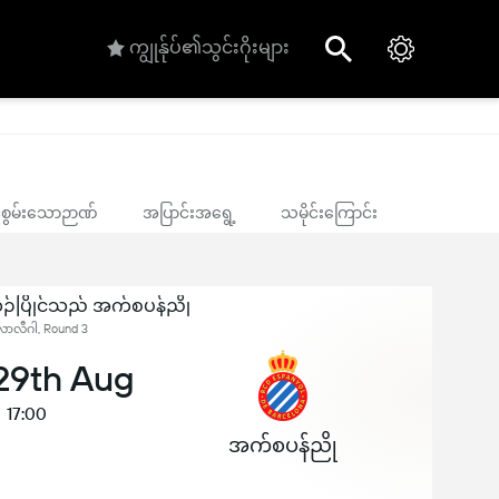
ကျွုန်ုပ်၏သွင်းဂိုးများ
ုင်စွမ်းသောဉာဏ်
အပြာင်းအရွေ့
သမိုင်းကြောင်း
ယှဉ်ပြိုင်သည် အက်စပန်ညို
 လာလီဂါ, Round 3
 29th Aug
17:00
အက်စပန်ညို