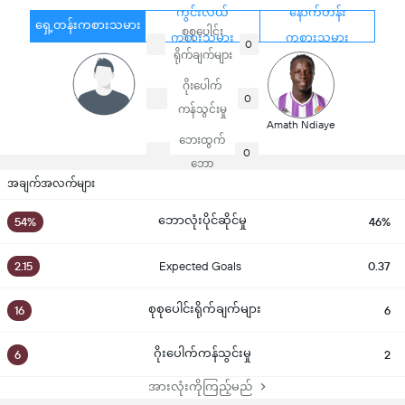
ကွင်းလယ်
နောက်တန်း
ရှေ့တန်းကစားသမား
စုစုပေါင်း
ကစားသမား
ကစားသမား
0
ရိုက်ချက်များ
ဂိုးပေါက်
0
ကန်သွင်းမှု
Amath Ndiaye
ဘေးထွက်
0
ဘော
အချက်အလက်များ
ဘောလုံးပိုင်ဆိုင်မှု
54%
46%
2.15
Expected Goals
0.37
စုစုပေါင်းရိုက်ချက်များ
16
6
ဂိုးပေါက်ကန်သွင်းမှု
6
2
အားလုံးကိုကြည့်မည်