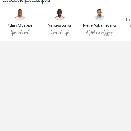
သင်စိတ်ဝင်စားနိုင်သောအရာများ -
Thi
Kylian Mbappe
Vinicius Júnior
Pierre Aubameyang
ရီးရဲမက်ဒရစ်
ရီးရဲမက်ဒရစ်
ဒီပိုဗီဒို လာကိုရုညာ