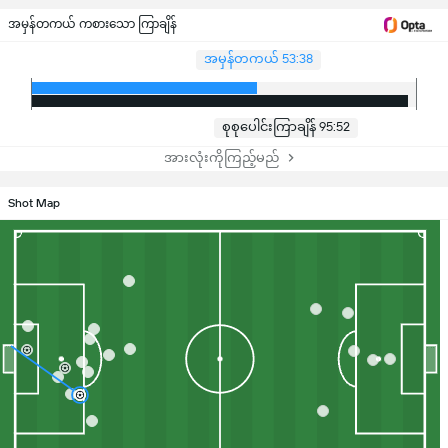
အမှန်တကယ် ကစားသော ကြာချိန်
အမှန်တကယ် 53:38
စုစုပေါင်းကြာချိန် 95:52
အားလုံးကိုကြည့်မည်
Shot Map