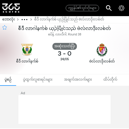
ကျွုန်ုပ်၏သွင်းဂိုးများ
ဘောလုံး
စီဒီ လာဂါနက်စ် ယှဉ်ပြိုင်သည် ဗဲလ်လာဒိုးလစ်တ်
စီဒီ လာဂါနက်စ် ယှဉ်ပြိုင်သည် ဗဲလ်လာဒိုးလစ်တ်
စပိန်, လာလီဂါ, Round 38
အဆုံးသတ်ပြီး
3
-
0
24/05
စီဒီ လာဂါနက်စ်
ဗဲလ်လာဒိုးလစ်တ်
ပွဲစဉ်
ပွဲထွက်လူစာရင်းများ
အချက်အလက်များ
ထိပ်တိုက်
Ad