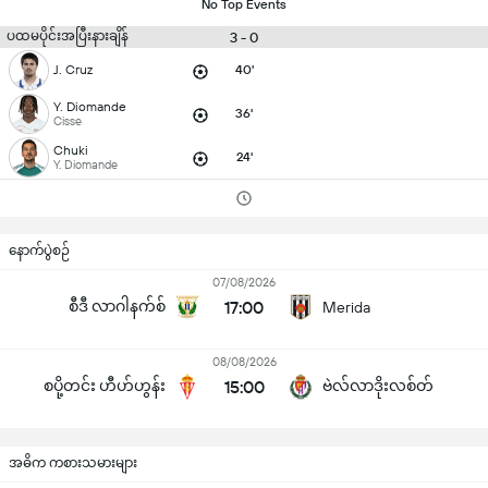
No Top Events
ပထမပိုင်းအပြီးနားချိန်
3 - 0
J. Cruz
40'
Y. Diomande
36'
Cisse
Chuki
24'
Y. Diomande
နောက်ပွဲစဉ်
07/08/2026
စီဒီ လာဂါနက်စ်
17:00
Merida
08/08/2026
စပို့တင်း ဟီဟ်ဟွန်း
15:00
ဗဲလ်လာဒိုးလစ်တ်
အဓိက ကစားသမားများ