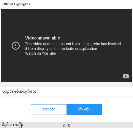
Official Highlights
ပွဲစဉ်အဖြစ်အပျက်များ
အားလုံး
ထိပ်ဆုံး
မိနစ် 90 အပြီး
3 - 0