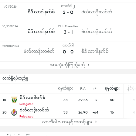
လာလီဂါ ၂
11/01/2026
စီဒီ လာဂါနက်စ်
3 - 0
ဗဲလ်လာဒိုးလစ်တ်
10/10/2024
Club Friendlies
စီဒီ လာဂါနက်စ်
3 - 1
ဗဲလ်လာဒိုးလစ်တ်
လာလီဂါ
28/08/2024
ဗဲလ်လာဒိုးလစ်တ်
0 - 0
စီဒီ လာဂါနက်စ်
အားလုံးကိုကြည့်မည်
လက်ရှိရပ်တည်မှု
ရမှတ်များ
ရမှတ်များ
နိုင်ပွ
F:A
+/-
စီဒီ လာဂါနက်စ်
18
38
39:56
-17
40
9
Relegated
ဗဲလ်လာဒိုးလစ်တ်
20
38
26:90
-64
16
4
Relegated
လာလီဂါ ဇယားနှင့် အဆင့်များ