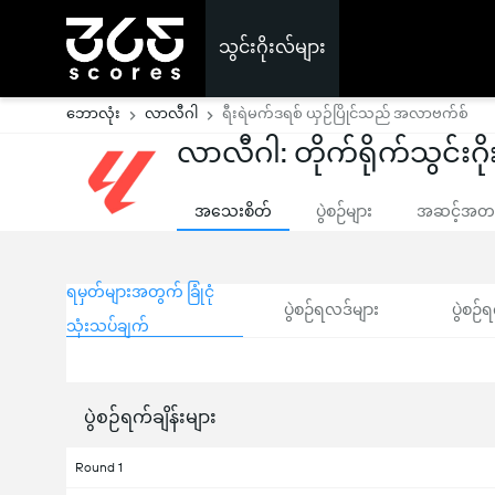
သွင်းဂိုးလ်များ
ဘောလုံး
လာလီဂါ
ရီးရဲမက်ဒရစ် ယှဉ်ပြိုင်သည် အလာဗက်စ်
လာလီဂါ: တိုက်ရိုက်သွင်းဂို
အသေးစိတ်
ပွဲစဉ်များ
အဆင့်အတန်
ရမှတ်များအတွက် ခြုံငုံ
ပွဲစဉ်ရလဒ်များ
ပွဲစဉ်ရ
သုံးသပ်ချက်
ပွဲစဉ်ရက်ချိန်းများ
Round 1