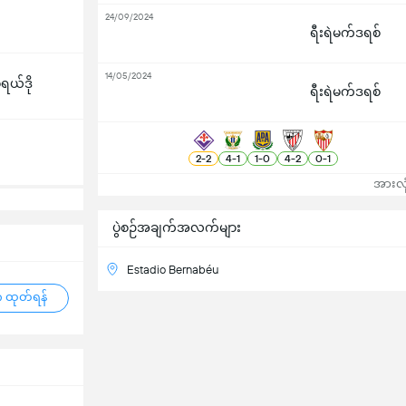
24/09/2024
ရီးရဲမက်ဒရစ်
14/05/2024
ီရယ်ဒို
ရီးရဲမက်ဒရစ်
2
-
2
4
-
1
1
-
0
4
-
2
0
-
1
အားလုံ
ပွဲစဉ်အချက်အလက်များ
Estadio Bernabéu
 ထုတ်ရန်