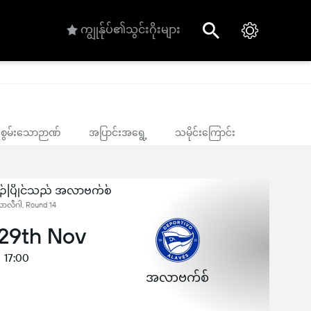
ကျွုန်ုပ်၏သွင်းဂိုးများ
ုင်စွမ်းသောဉာဏ်
အပြာင်းအရွေ့
သမိုင်းကြောင်း
ှဉ်ပြိုင်သည် အလာဗက်စ်
 လာလီဂါ, Round 14
 29th Nov
17:00
အလာဗက်စ်