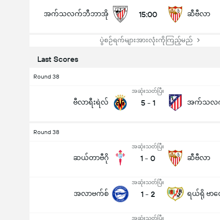
အက်သလက်ဘီဘာအို
15:00
ဆီဗီလာ
ပွဲစဉ်ရက်များအားလုံးကိုကြည့်မည်
Last Scores
Round 38
အဆုံးသတ်ပြီး
ဗီလာရီးရဲလ်
5
-
1
Round 38
အဆုံးသတ်ပြီး
ဆယ်တာဗီဂို
1
-
0
ဆီဗီလာ
အဆုံးသတ်ပြီး
အလာဗက်စ်
1
-
2
ရယ်ရို ဗာ
အဆုံးသတ်ပြီး