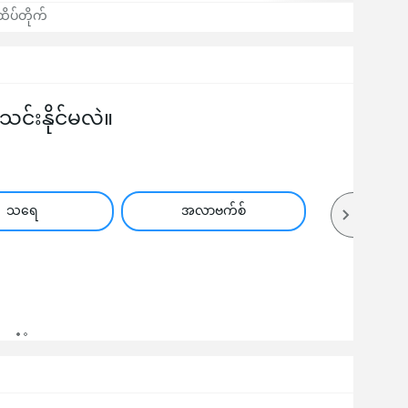
ထိပ်တိုက်
်းနိုင်မလဲ။
သရေ
အလာဗက်စ်