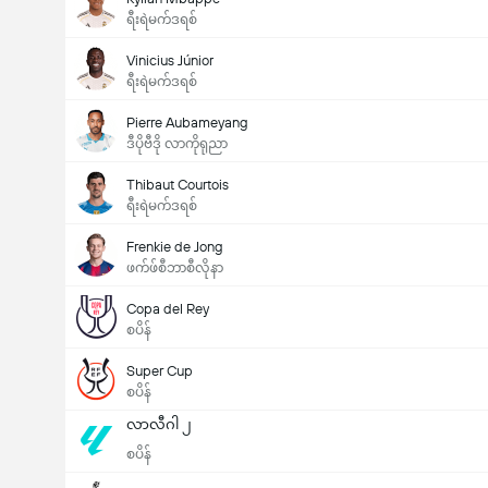
ရီးရဲမက်ဒရစ်
Vinicius Júnior
ရီးရဲမက်ဒရစ်
Pierre Aubameyang
ဒီပိုဗီဒို လာကိုရုညာ
Thibaut Courtois
ရီးရဲမက်ဒရစ်
Frenkie de Jong
ဖက်ဖ်စီဘာစီလိုနာ
Copa del Rey
စပိန်
Super Cup
စပိန်
လာလီဂါ ၂
စပိန်