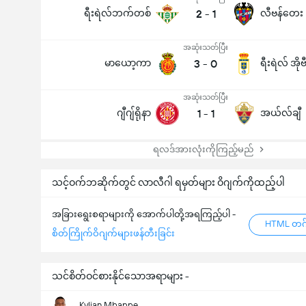
ရီးရဲလ်ဘက်တစ်
2
-
1
လီဗန်တေး
အဆုံးသတ်ပြီး
မာယော့ကာ
3
-
0
ရီးရဲလ် အိုဗ
အဆုံးသတ်ပြီး
ဂျီဂျ်ရိုနာ
1
-
1
အယ်လ်ချီ
ရလဒ်အားလုံးကိုကြည့်မည်
သင့်ဝက်ဘဆိုက်တွင် လာလီဂါ ရမှတ်များ ဝိဂျက်ကိုထည့်ပါ
အခြားရွေးစရာများကို အောက်ပါတို့အရကြည့်ပါ -
HTML တဂ်
စိတ်ကြိုက်ဝိဂျက်များဖန်တီးခြင်း
သင်စိတ်ဝင်စားနိုင်သောအရာများ -
Kylian Mbappe