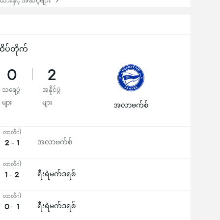
းနှင့် အဆင့်များ
ိပ်တိုက်
0
2
သရေပွဲ
အနိုင်ပွဲ
များ
များ
အလာဗက်စ်
လာလီဂါ
2 - 1
အလာဗက်စ်
လာလီဂါ
1 - 2
ရီးရဲမက်ဒရစ်
လာလီဂါ
0 - 1
ရီးရဲမက်ဒရစ်