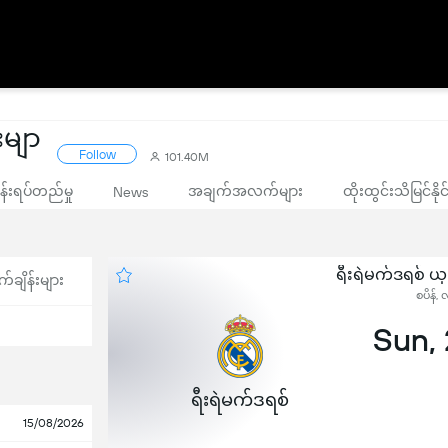
းမျာ
Follow
101.40M
းရပ်တည်မှု
အချက်အလက်များ
ထိုးထွင်းသိမြင်နိ
News
ရီးရဲမက်ဒရစ် ယ
က်ချိန်းများ
စပိန်,
Sun,
ရီးရဲမက်ဒရစ်
15/08/2026