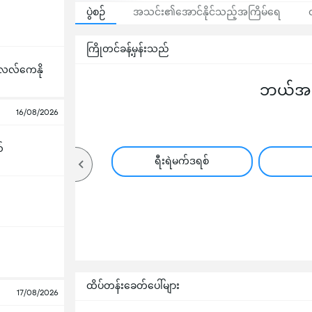
ပွဲစဉ်
အသင်း၏အောင်နိုင်သည့်အကြိမ်ရေ
ကြိုတင်ခန့်မှန်းသည်
လေလ်ကေနို
ဘယ်အသင
16/08/2026
်
ရီးရဲမက်ဒရစ်
ထိပ်တန်းခေတ်ပေါ်များ
17/08/2026