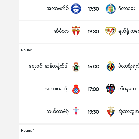
အလာဗက်စ်
17:30
ဂီတာဖေး
ဆီဗီလာ
19:30
ရယ်ရို ဗာ
ပြိုင်ပွဲအတွင်း ဂိုးစုစုပေါင်း (2.5)
Round 1
ရေးဇင်း ဆန်တန့်ထ်ဒါ
15:00
ဗီလာရီးရဲလ
အောက်
အပေါ်
အက်စပန်ညို
17:00
လီဗန်တေး
ဆယ်တာဗီဂို
19:30
အိုဆာဆူနာ
Round 1