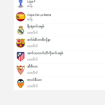
Liga F
စပိန်
Copa De La Reina
စပိန်
ရီးရဲမက်ဒရစ်
လာလီဂါ
ဖက်ဖ်စီဘာစီလိုနာ
လာလီဂါ
အက်သလက်တီကိုမက်ဒရစ်
လာလီဂါ
ဆီဗီလာ
လာလီဂါ
ဗလင်စီယာ
လာလီဂါ