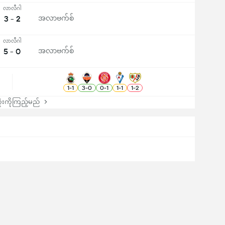
လာလီဂါ
3 - 2
အလာဗက်စ်
လာလီဂါ
5 - 0
အလာဗက်စ်
1
-
1
3
-
0
0
-
1
1
-
1
1
-
2
းကိုကြည့်မည်