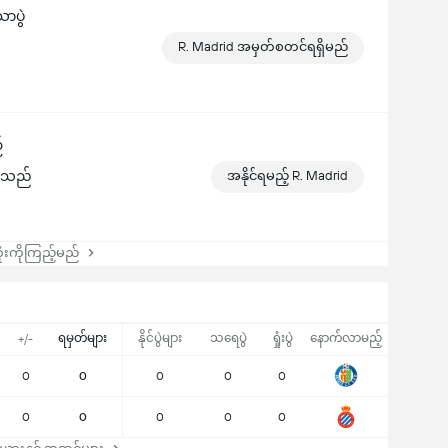
ောပွဲ
R. Madrid အမှတ်စတင်ရရှိမည်
်
ွားသည်
အနိုင်ရမည့် R. Madrid
းကိုကြည့်မည်
ရမှတ်များ
နိုင်ပွဲများ
သရေပွဲ
ရှုံးပွဲ
နောက်လာမည့်
+/-
0
0
0
0
0
0
0
0
0
0