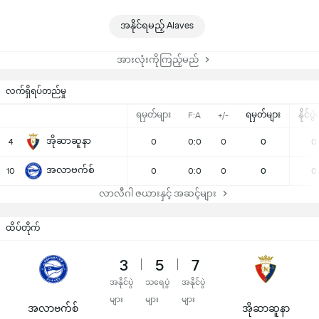
အနိုင်ရမည့် Alaves
အားလုံးကိုကြည့်မည်
လက်ရှိရပ်တည်မှု
ရမှတ်များ
ရမှတ်များ
နိုင်ပွ
F:A
+/-
အိုဆာဆူနာ
4
0
0:0
0
0
0
အလာဗက်စ်
10
0
0:0
0
0
0
လာလီဂါ ဇယားနှင့် အဆင့်များ
ထိပ်တိုက်
3
5
7
အနိုင်ပွဲ
သရေပွဲ
အနိုင်ပွဲ
များ
များ
များ
အလာဗက်စ်
အိုဆာဆူနာ