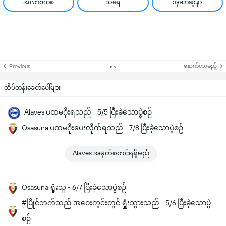
အလာဗက်စ်
သရေ
အိုဆာဆူနာ
နောက်လာမည့်
Previous
ထိပ်တန်းခေတ်ပေါ်များ
Alaves ပထမဂိုးရသည် - 5/5 ပြီးခဲ့သောပွဲစဉ်
Osasuna ပထမဂိုးပေးလိုက်ရသည် - 7/8 ပြီးခဲ့သောပွဲစဉ်
Alaves အမှတ်စတင်ရရှိမည်
Osasuna ရှုံးသူ - 6/7 ပြီးခဲ့သောပွဲစဉ်
#ပြိုင်ဘက်သည် အဝေးကွင်းတွင် ရှုံးသွားသည် - 5/6 ပြီးခဲ့သောပွဲ
စဉ်