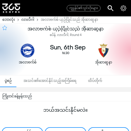
ကျွုန်ုပ်၏သွင်းဂိုးများ
ဘောလုံး
လာလီဂါ
အလာဗက်စ် ယှဉ်ပြိုင်သည် အိုဆာဆူနာ
အလာဗက်စ် ယှဉ်ပြိုင်သည် အိုဆာဆူနာ
စပိန်, လာလီဂါ, Round 4
Sun, 6th Sep
16:30
အလာဗက်စ်
အိုဆာဆူနာ
ပွဲစဉ်
အသင်း၏အောင်နိုင်သည့်အကြိမ်ရေ
ထိပ်တိုက်
ကြိုတင်ခန့်မှန်းသည်
ဘယ်အသင်းနိုင်မလဲ။