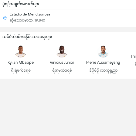
ပွဲစဉ်အချက်အလက်များ
Estadio de Mendizorroza
ဆံ့သောပမာဏ: 19,840
သင်စိတ်ဝင်စားနိုင်သောအရာများ -
Thi
Kylian Mbappe
Vinicius Júnior
Pierre Aubameyang
ရီးရဲမက်ဒရစ်
ရီးရဲမက်ဒရစ်
ဒီပိုဗီဒို လာကိုရုညာ