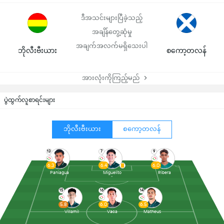
ဒီအသင်းများပြီခဲ့သည့်
အချိန်တွေ့ဆုံမှု
အချက်အလက်မရှိသေးပါ
ဘိုလီးဗီးယား
စကော့တလန်
အားလုံးကိုကြည့်မည်
ပွဲထွက်လူစာရင်းများ
ဘိုလီးဗီးယား
စကော့တလန်
13
7
9
6.3
6.4
6.0
Paniagua
Miguelito
Ribera
15
16
14
5.8
6.0
6.5
Villamil
Vaca
Matheus