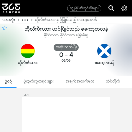
ကျွုန်ုပ်၏သွင်းဂိုးများ
ဘောလုံး
ဘိုလီးဗီးယား ယှဉ်ပြိုင်သည် စကော့တလန်
ဘိုလီးဗီးယား ယှဉ်ပြိုင်သည် စကော့တလန်
နိုင်ငံတကာ, နိုင်ငံတကာ ခြေစမ်းပွဲ
အဆုံးသတ်ပြီး
0
-
4
06/06
ဘိုလီးဗီးယား
စကော့တလန်
ပွဲစဉ်
ပွဲထွက်လူစာရင်းများ
အချက်အလက်များ
ထိပ်တိုက်
Ad