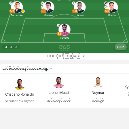
17
5
4
21
5.9
5.8
5.8
5.8
Fernández
Morales
Haquin
Rocha
23
5.8
Vizcarra
4 - 3 - 3
Club
အားလုံးကိုကြည့်မည်
သင်စိတ်ဝင်စားနိုင်သောအရာများ -
Ky
Lionel Messi
Neymar
Cristiano Ronaldo
အင်တာမိုင်ယာမီ
ဆန်တို့စ်
Al Nassr FC Riyadh