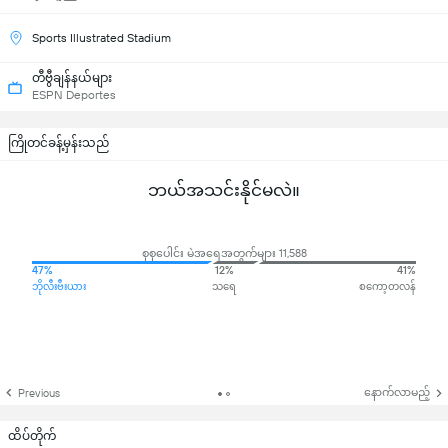
Sports Illustrated Stadium
တီဗွီချန်နယ်များ
ESPN Deportes
ကြိုတင်ခန့်မှန်းသည်
ဘယ်အသင်းနိုင်မလဲ။
စုစုပေါင်း မဲအရေအတွက်များ 11,588
47%
12%
41%
ဘိုလီးဗီးယား
သရေ
စကော့တလန်
နောက်လာမည့်
Previous
ထိပ်တိုက်