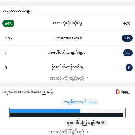
အချက်အလက်များ
ဘောလုံးပိုင်ဆိုင်မှု
54%
46%
0.22
Expected Goals
3.12
စုစုပေါင်းရိုက်ချက်များ
7
20
ဂိုးပေါက်ကန်သွင်းမှု
3
8
အားလုံးကိုကြည့်မည်
အမှန်တကယ် ကစားသော ကြာချိန်
အမှန်တကယ် 55:53
စုစုပေါင်းကြာချိန် 96:40
အားလုံးကိုကြည့်မည်