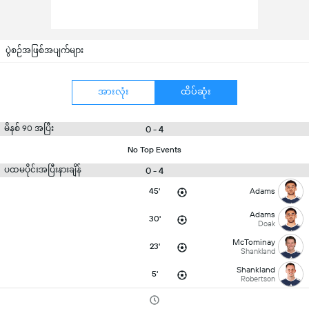
ပွဲစဉ်အဖြစ်အပျက်များ
အားလုံး
ထိပ်ဆုံး
မိနစ် 90 အပြီး
0 - 4
No Top Events
ပထမပိုင်းအပြီးနားချိန်
0 - 4
45'
Adams
Adams
30'
Doak
McTominay
23'
Shankland
Shankland
5'
Robertson