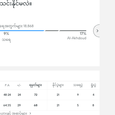
်းနိုင်မလဲ။
ဲအရေအတွက်များ 18,868
9%
17%
Al-Akhdoud
သရေ
ရမှတ်များ
နိုင်ပွဲများ
သရေပွဲ
ရှုံးပွဲ
F:A
+/-
48:24
24
72
21
9
4
64:35
29
68
21
5
8
ယားနှင့် အဆင့်များ