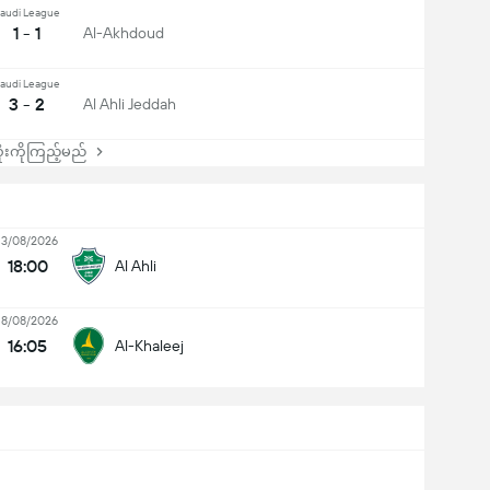
audi League
1 - 1
Al-Akhdoud
audi League
3 - 2
Al Ahli Jeddah
းကိုကြည့်မည်
13/08/2026
18:00
Al Ahli
18/08/2026
16:05
Al-Khaleej