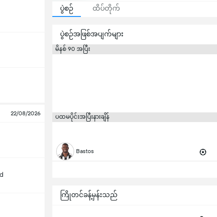
ပွဲစဉ်
ထိပ်တိုက်
ပွဲစဉ်အဖြစ်အပျက်များ
မိနစ် 90 အပြီး
22/08/2026
ပထမပိုင်းအပြီးနားချိန်
Bastos
d
ကြိုတင်ခန့်မှန်းသည်