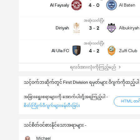
4
-
0
Al Faysaly
Al Baten
အဆုံးသတ်ပြီး
3
-
2
Diriyah
Albukiryah
အဆုံးသတ်ပြီး
4
-
2
Al Ula FC
Zulfi Club
ရလဒ်အားလုံးကိုကြည့်မည်
သင့်ဝက်ဘဆိုက်တွင် First Division ရမှတ်များ ဝိဂျက်ကိုထည့်ပါ
အခြားရွေးစရာများကို အောက်ပါတို့အရကြည့်ပါ -
HTML တဂ်
စိတ်ကြိုက်ဝိဂျက်များဖန်တီးခြင်း
သင်စိတ်ဝင်စားနိုင်သောအရာများ -
Michael