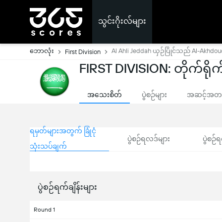
သွင်းဂိုးလ်များ
ဘောလုံး
Al Ahli Jeddah ယှဉ်ပြိုင်သည် Al-Akhdo
First Division
FIRST DIVISION: တိုက်ရိုက်
အသေးစိတ်
ပွဲစဉ်များ
အဆင့်အတန်
ရမှတ်များအတွက် ခြုံငုံ
ပွဲစဉ်ရလဒ်များ
ပွဲစဉ်ရ
သုံးသပ်ချက်
ပွဲစဉ်ရက်ချိန်းများ
Round 1