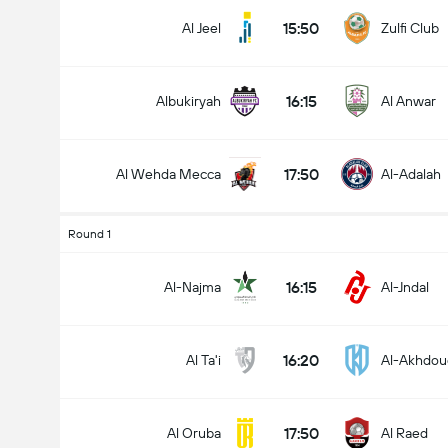
15:50
Al Jeel
Zulfi Club
16:15
Albukiryah
Al Anwar
17:50
Al Wehda Mecca
Al-Adalah
Round 1
16:15
Al-Najma
Al-Jndal
16:20
Al Ta'i
Al-Akhdou
17:50
Al Oruba
Al Raed