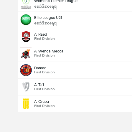
Women’s Premier League
ဆော်ဒီအာရေဗျ
Elite League U21
ဆော်ဒီအာရေဗျ
Al Raed
First Division
Al Wehda Mecca
First Division
Damac
First Division
Al Ta'i
First Division
Al Oruba
First Division