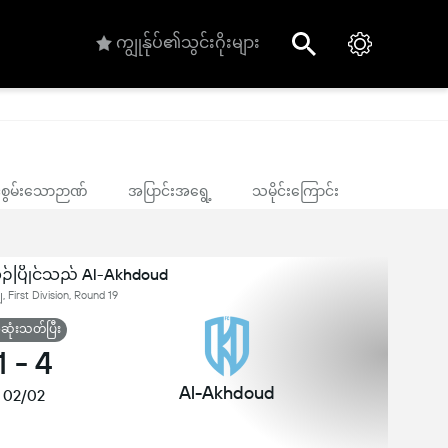
ကျွုန်ုပ်၏သွင်းဂိုးများ
ုင်စွမ်းသောဉာဏ်
အပြာင်းအရွေ့
သမိုင်းကြောင်း
ှဉ်ပြိုင်သည် Al-Akhdoud
First Division, Round 19
ုံးသတ်ပြီး
1
-
4
Al-Akhdoud
02/02