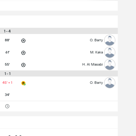
1 - 4
88'
O. Barry
61'
M. Kaka
55'
H. Al Masabi
1 - 1
45' + 1
O. Barry
34'