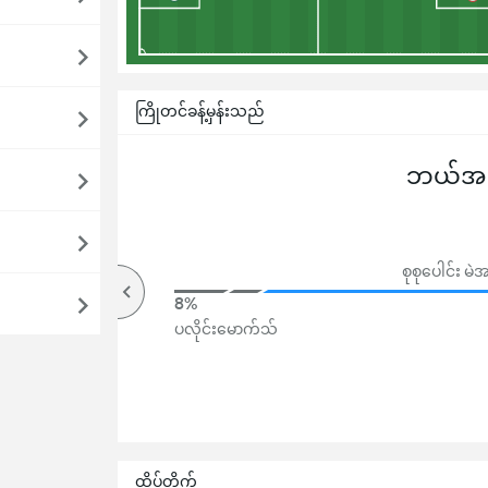
ကြိုတင်ခန့်မှန်းသည်
ဘယ်အသင
စုစုပေါင်း 
94%
8%
အပေါ်
ပလိုင်းမောက်သ်
ထိပ်တိုက်