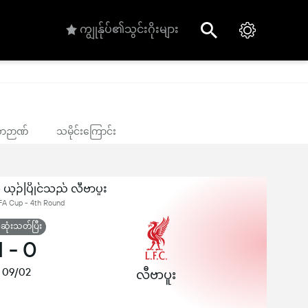
ကျွုန်ုပ်၏သွင်းဂိုးများ
သောဉာဏ်
သမိုင်းကြောင်း
 ယှဉ်ပြိုင်သည် လီဗာပူး
 FA Cup - 4th Round
ုံးသတ်ပြီး
1
-
0
09/02
လီဗာပူး