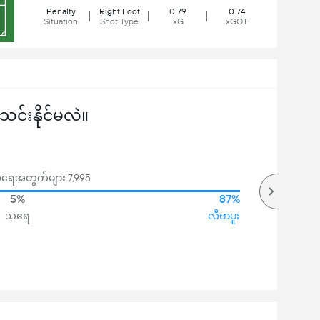
Penalty
Right Foot
0.79
0.74
Situation
Shot Type
xG
xGOT
်းနိုင်မလဲ။
မဲအရေအတွက်များ 7,995
5%
87%
သရေ
လီဗာပူး