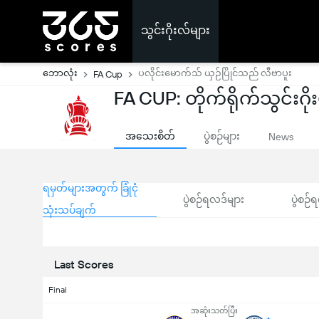
သွင်းဂိုးလ်များ
ဘောလုံး
ပလိုင်းမောက်သ် ယှဉ်ပြိုင်သည် လီဗာပူး
FA Cup
FA CUP: တိုက်ရိုက်သွင်းဂို
အသေးစိတ်
ပွဲစဉ်များ
News
ရမှတ်များအတွက် ခြုံငုံ
ပွဲစဉ်ရလဒ်များ
ပွဲစဉ်ရ
သုံးသပ်ချက်
Last Scores
Final
အဆုံးသတ်ပြီး