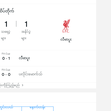
ိပ်တိုက်
1
1
သရေပွဲ
အနိုင်ပွဲ
များ
များ
လီဗာပူး
FA Cup
0 - 1
လီဗာပူး
FA Cup
0 - 0
ပလိုင်းမောက်သ်
းကိုကြည့်မည်
ကွင်းလယ်
နောက်တန်း