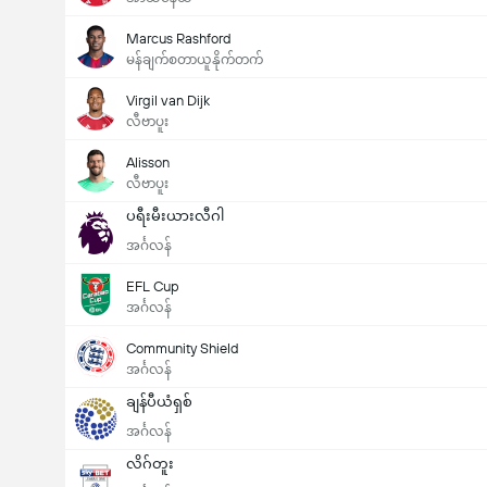
Marcus Rashford
မန်ချက်စတာယူနိုက်တက်
Virgil van Dijk
လီဗာပူး
Alisson
လီဗာပူး
ပရီးမီးယားလီဂါ
အင်္ဂလန်
EFL Cup
အင်္ဂလန်
Community Shield
အင်္ဂလန်
ချန်ပီယံရှစ်
အင်္ဂလန်
လိဂ်တူး