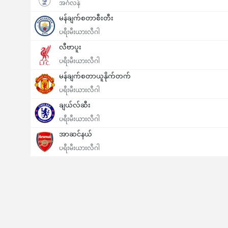
အင်္ဂလန်
မန်ချက်စတာစီးတီး
ပရီးမီးယားလီဂါ
လီဗာပူး
ပရီးမီးယားလီဂါ
မန်ချက်စတာယူနိုက်တက်
ပြိုင်ပွဲအတွင်း ဂိုးစုစုပေါင်း (2.5)
ပရီးမီးယားလီဂါ
ချယ်လ်ဆီး
ပရီးမီးယားလီဂါ
အာဆင်နယ်
ပရီးမီးယားလီဂါ