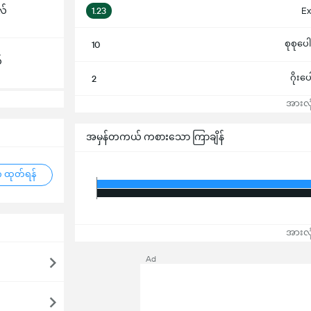
လ်
1.23
Ex
စုစုပေ
10
်
ဂိုးပ
2
အားလုံ
အမှန်တကယ် ကစားသော ကြာချိန်
 ထုတ်ရန်
အားလုံ
Ad