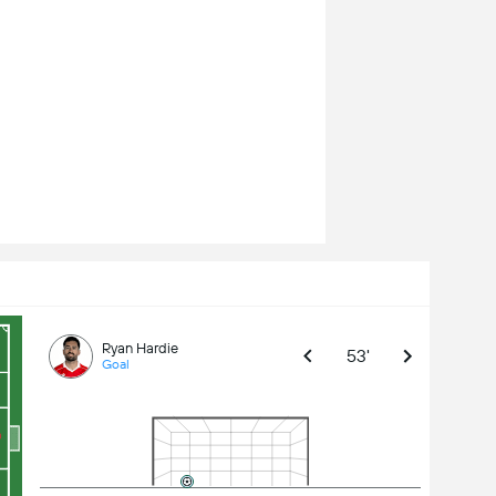
Ryan Hardie
53'
Goal