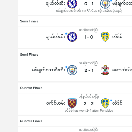
ချယ်လ်ဆီး
0
-
1
မန်ချက်စတ
မန်ချက်စတာစီးတီး က FA Cup ကို အနိုင်ရခဲ့သည်
Semi Finals
အဆုံးသတ်ပြီး
ချယ်လ်ဆီး
1
-
0
လိဒ်စ်
Semi Finals
အဆုံးသတ်ပြီး
မန်ချက်စတာစီးတီး
2
-
1
ဆောက်သ်
Quarter Finals
ပန်နယ်တီအပြီး
ဝက်စ်ဟမ်း
2
-
2
လိဒ်စ်
လိဒ်စ် has won 2-4 after Penalties
Quarter Finals
အဆုံးသတ်ပြီး