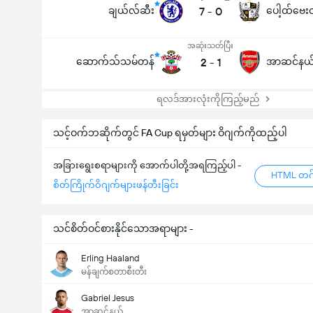
ချယ်လ်ဆီး
7
-
0
ပေါ့ထ်ဗေး
အဆုံးသတ်ပြီး
ဆောက်သ်သမ်တန်
2
-
1
အာဆင်နယ
ရလဒ်အားလုံးကိုကြည့်မည်
သင့်ဝက်ဘဆိုက်တွင် FA Cup ရမှတ်များ ဝိဂျက်ကိုထည့်ပါ
အခြားရွေးစရာများကို အောက်ပါတို့အရကြည့်ပါ -
HTML တဂ်
စိတ်ကြိုက်ဝိဂျက်များဖန်တီးခြင်း
သင်စိတ်ဝင်စားနိုင်သောအရာများ -
Erling Haaland
မန်ချက်စတာစီးတီး
Gabriel Jesus
အာဆင်နယ်