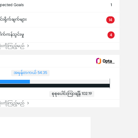
pected Goals
1
ါင်းရိုက်ချက်များ
14
ေါက်ကန်သွင်းမှု
4
းကိုကြည့်မည်
အမှန်တကယ် 54:35
စုစုပေါင်းကြာချိန် 102:19
းကိုကြည့်မည်