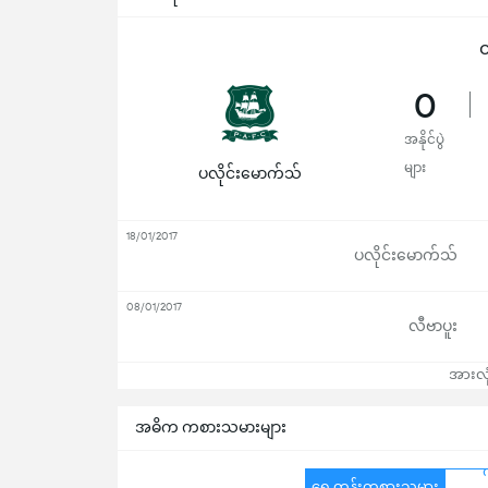
ထ
0
အနိုင်ပွဲ
များ
ပလိုင်းမောက်သ်
18/01/2017
ပလိုင်းမောက်သ်
08/01/2017
လီဗာပူး
အားလုံ
အဓိက ကစားသမားများ
ရှေ့တန်းကစားသမား