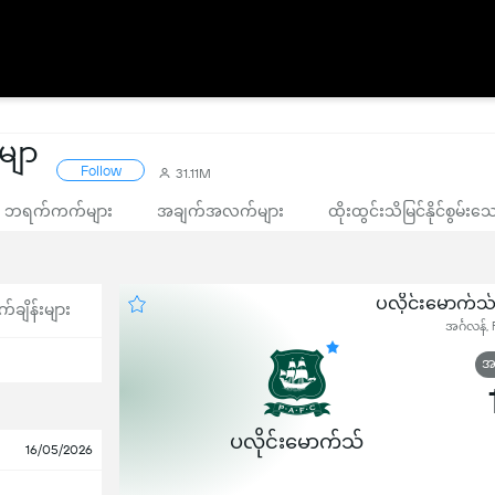
းမျာ
Follow
31.11M
ဘရက်ကက်များ
အချက်အလက်များ
ထိုးထွင်းသိမြင်နိုင်စွမ်း
ပလိုင်းမောက်သ်
က်ချိန်းများ
အင်္ဂလန်,
အဆ
ပလိုင်းမောက်သ်
16/05/2026