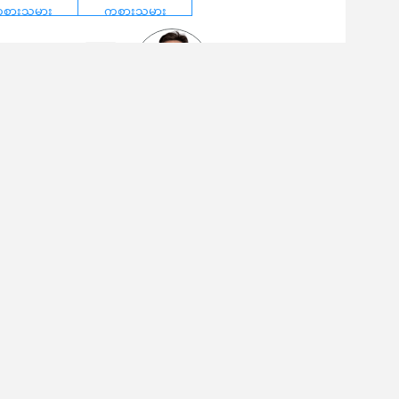
စားသမား
ကစားသမား
ါင်းရိုက်ချက်များ
2
ေါက်ကန်သွင်းမှု
0
Federico Chiesa
ပေါက်လွဲချော်မှု
1
10/08/2026
19:00
အိက်ခ်ဇက်တာ
့်စုံတဲ့မိုဘိုင်လ်းအတွေ့အကြုံကိုရယူလိုက်ပါ:
09/08/2026
13:30
မိုနာကို
low Us:
Home Park