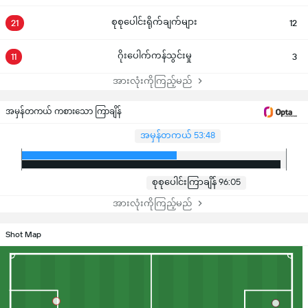
စုစုပေါင်းရိုက်ချက်များ
21
12
ဂိုးပေါက်ကန်သွင်းမှု
11
3
အားလုံးကိုကြည့်မည်
အမှန်တကယ် ကစားသော ကြာချိန်
အမှန်တကယ် 53:48
စုစုပေါင်းကြာချိန် 96:05
အားလုံးကိုကြည့်မည်
Shot Map