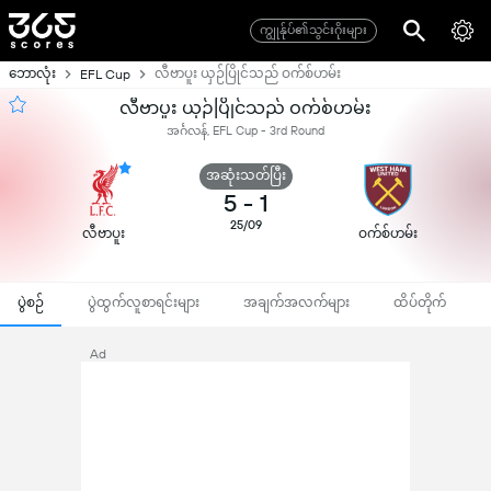
ကျွုန်ုပ်၏သွင်းဂိုးများ
ဘောလုံး
လီဗာပူး ယှဉ်ပြိုင်သည် ဝက်စ်ဟမ်း
EFL Cup
လီဗာပူး ယှဉ်ပြိုင်သည် ဝက်စ်ဟမ်း
အင်္ဂလန်, EFL Cup - 3rd Round
အဆုံးသတ်ပြီး
5
-
1
25/09
လီဗာပူး
ဝက်စ်ဟမ်း
ပွဲစဉ်
ပွဲထွက်လူစာရင်းများ
အချက်အလက်များ
ထိပ်တိုက်
Ad