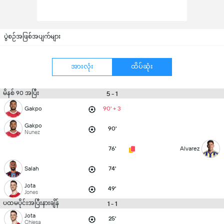
ပွဲစဉ်အဖြစ်အပျက်များ
အားလုံး
ထိပ်ဆုံး
မိနစ် 90 အပြီး
5 - 1
Gakpo
90' + 3
Gakpo
90'
Nunez
76'
Alvarez
Salah
74'
Jota
49'
Jones
ပထမပိုင်းအပြီးနားချိန်
1 - 1
Jota
25'
Chiesa