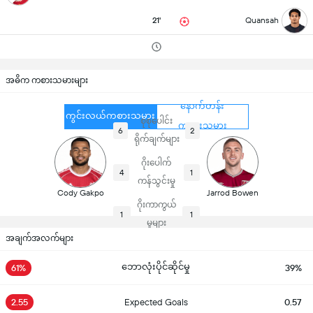
21'
Quansah
အဓိက ကစားသမားများ
နောက်တန်း
ကွင်းလယ်ကစားသမား
စုစုပေါင်း
ကစားသမား
6
2
ရိုက်ချက်များ
ဂိုးပေါက်
4
1
ကန်သွင်းမှု
Cody Gakpo
Jarrod Bowen
ဂိုးကာကွယ်
1
1
မှုများ
အချက်အလက်များ
ဘောလုံးပိုင်ဆိုင်မှု
61%
39%
2.55
Expected Goals
0.57