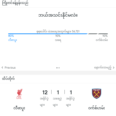
ကြိုတင်ခန့်မှန်းသည်
ဘယ်အသင်းနိုင်မလဲ။
စုစုပေါင်း မဲအရေအတွက်များ 56,721
80%
10%
10%
လီဗာပူး
သရေ
ဝက်စ်ဟမ်း
နောက်လာမည့်
Previous
ထိပ်တိုက်
12
1
1
အနိုင်ပွဲ
သရေပွဲ
အနိုင်ပွဲ
များ
များ
များ
လီဗာပူး
ဝက်စ်ဟမ်း