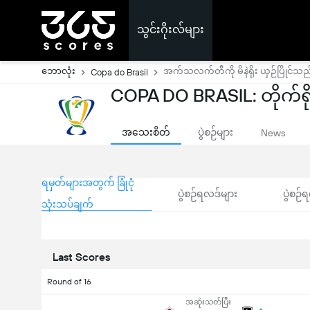
သွင်းဂိုးလ်များ
ဘောလုံး
အက်သလက်တီကို မိနဲရိုး ယှဉ်ပြိုင်သည
Copa do Brasil
COPA DO BRASIL: တိုက်ရို
အသေးစိတ်
ပွဲစဉ်များ
News
ရမှတ်များအတွက် ခြုံငုံ
ပွဲစဉ်ရလဒ်များ
ပွဲစဉ်ရ
သုံးသပ်ချက်
Last Scores
Round of 16
အဆုံးသတ်ပြီး