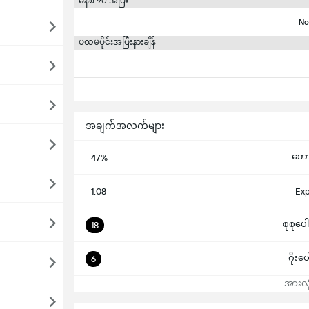
မိနစ် 90 အပြီး
No
ပထမပိုင်းအပြီးနားချိန်
အချက်အလက်များ
ဘောလု
47%
1.08
Exp
စုစုပေါ
18
ဂိုးပ
6
အားလုံ