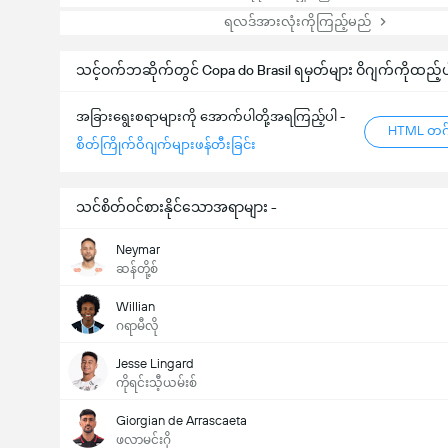
ရလဒ်အားလုံးကိုကြည့်မည်
သင့်ဝက်ဘဆိုက်တွင် Copa do Brasil ရမှတ်များ ဝိဂျက်ကိုထည့်
အခြားရွေးစရာများကို အောက်ပါတို့အရကြည့်ပါ -
HTML တဂ်
စိတ်ကြိုက်ဝိဂျက်များဖန်တီးခြင်း
သင်စိတ်ဝင်စားနိုင်သောအရာများ -
Neymar
ဆန်တို့စ်
Willian
ဂရာမီလို
Jesse Lingard
ကိုရင်းသီ့ယမ်းစ်
Giorgian de Arrascaeta
ဖလာမင်းဂို