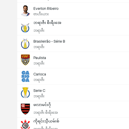
Everton Ribeiro
ဗာဟီးယား
ဘရာဇီး စီးရီးအေ
ဘရာဇီး
Brasileirão - Série B
ဘရာဇီး
Paulista
ဘရာဇီး
Carioca
ဘရာဇီး
Serie C
ဘရာဇီး
ဖလာမင်းဂို
ဘရာဇီး စီးရီးအေ
ကိုရင်းသီ့ယမ်းစ်