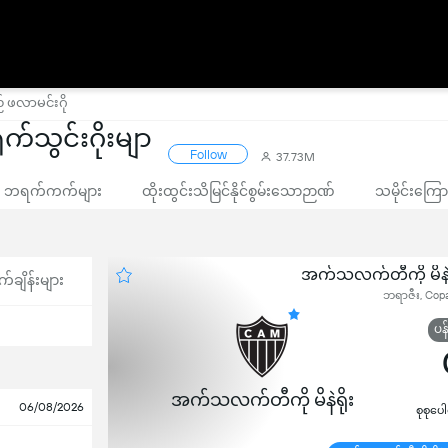
် ဖလာမင်းဂို
က်သွင်းဂိုးမျာ
Follow
37.73M
ဘရက်ကက်များ
ထိုးထွင်းသိမြင်နိုင်စွမ်းသောဉာဏ်
သမိုင်းကြော
အက်သလက်တီကို မိနဲရိ
က်ချိန်းများ
ဘရာဇီး, Copa 
ပန
အက်သလက်တီကို မိနဲရိုး
06/08/2026
စုစုပေ