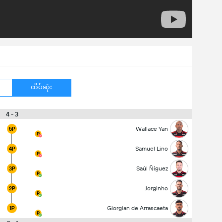
ထိပ်ဆုံး
4 - 3
Wallace Yan
5P
Samuel Lino
4P
Saúl Ñíguez
3P
Jorginho
2P
Giorgian de Arrascaeta
1P