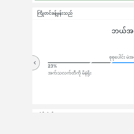
ကြိုတင်ခန့်မှန်းသည်
ဘယ်အသင
စုစုပေါင်း မ
75%
23%
အပေါ်
အက်သလက်တီကို မိနဲရိုး
ထိပ်တိုက်
ထ