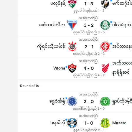
ဖလူမီနန့်
1
-
3
ဗက်ဆဂိုဒါ
စုစုပေါင်းရရှိသည် 1 - 3
အဆုံးသတ်ပြီး
ဖော်တယ်လီဇာ
3
-
2
ပါလ်မဲရက်
စုစုပေါင်းရရှိသည် 3 - 5
အဆုံးသတ်ပြီး
ကိုရင်းသီ့ယမ်းစ်
2
-
1
အင်တာနေဆီ
စုစုပေါင်းရရှိသည် 2 - 3
အဆုံးသတ်ပြီး
အက်သလက်
4
-
0
Vitoria
နာရိရ်ဆင်
စုစုပေါင်းရရှိသည် 4 - 2
Round of 16
အဆုံးသတ်ပြီး
ခရူဇဲအီရို
2
-
0
ရှာပိကိုဝမ့်စ
စုစုပေါင်းရရှိသည် 2 - 0
အဆုံးသတ်ပြီး
ဂရာမီလို
1
-
0
Mirassol
စုစုပေါင်းရရှိသည် 2 - 1