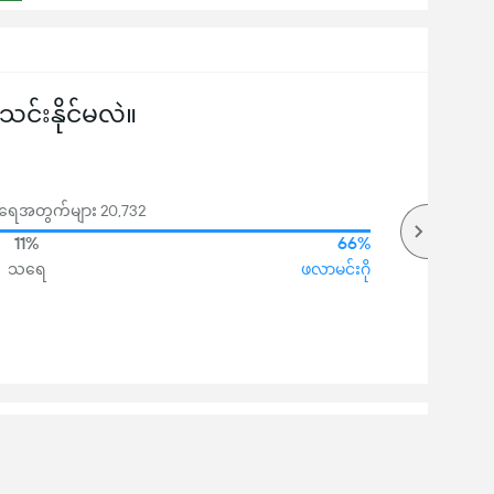
်းနိုင်မလဲ။
ဲအရေအတွက်များ 20,732
11%
66%
သရေ
ဖလာမင်းဂို
ိပ်တိုက်