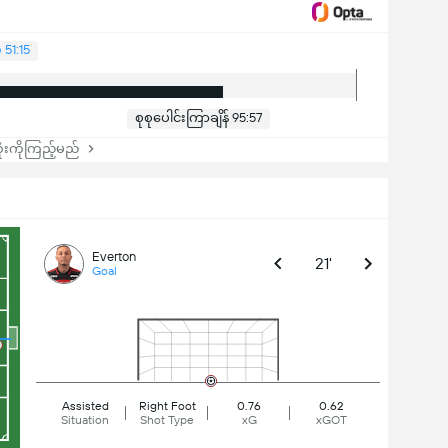
51:15
စုစုပေါင်းကြာချိန် 95:57
းကိုကြည့်မည်
Everton
21'
Goal
Assisted
Right Foot
0.76
0.62
Situation
Shot Type
xG
xGOT