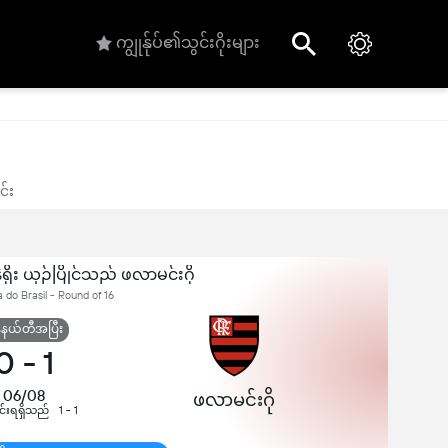
ကျွုန်ုပ်၏သွင်းဂိုးများ
င်း
ုး ယှဉ်ပြိုင်သည် ဖလာမင်းဂို
do Brasil - Round of 16
်နယ်တီအပြီး
0
-
1
06/08
ဖလာမင်းဂို
ါင်းရရှိသည်
1 - 1