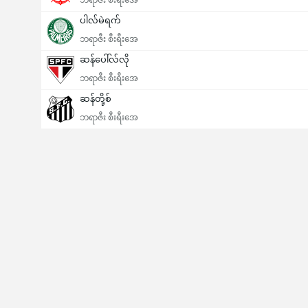
ဘရာဇီး စီးရီးအေ
ပါလ်မဲရက်
ဘရာဇီး စီးရီးအေ
ဆန်ပေါ်လ်လို
ဘရာဇီး စီးရီးအေ
ဆန်တို့စ်
ဘရာဇီး စီးရီးအေ