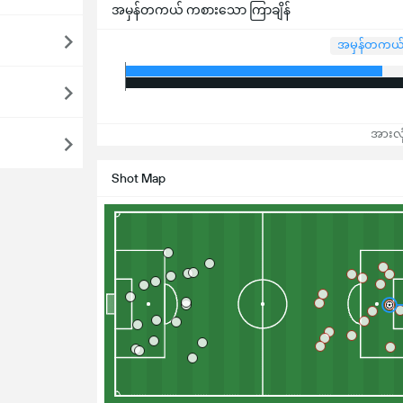
အမှန်တကယ် ကစားသော ကြာချိန်
အမှန်တကယ် 
အားလုံ
Shot Map