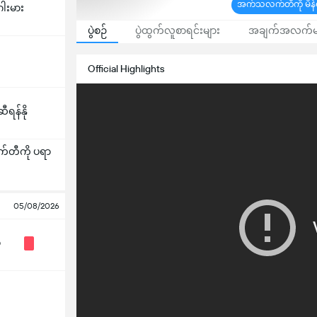
အက်သလက်တီကို မိနဲရို
ဂါးမား
ပွဲစဉ်
ပွဲထွက်လူစာရင်းများ
အချက်အလက်မ
Official Highlights
ရန်နို
တီကို ပရာ
05/08/2026
ီ