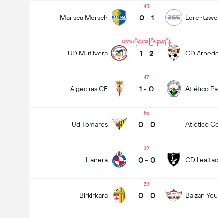
45
0
-
1
Marisca Mersch
Lorentzwei
ပထမပိုင်းအပြီးနားချိန်
1
-
2
UD Mutilvera
CD Arned
47
1
-
0
Algeciras CF
Atlético P
55
0
-
0
Ud Tomares
Atlético Ce
32
0
-
0
Llanera
CD Lealta
29
0
-
0
Birkirkara
Balzan You