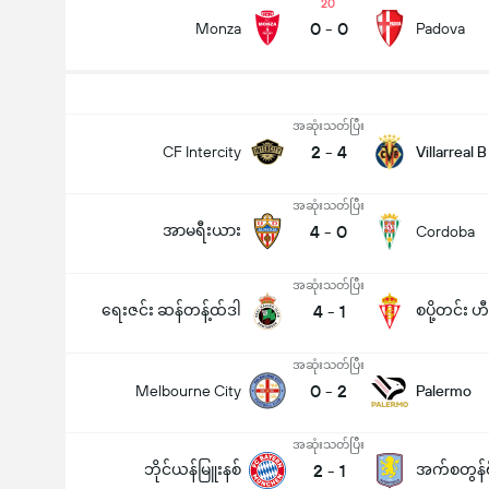
20
0
-
0
Monza
Padova
အဆုံးသတ်ပြီး
2
-
4
CF Intercity
Villarreal B
အဆုံးသတ်ပြီး
အာမရီးယား
4
-
0
Cordoba
အဆုံးသတ်ပြီး
ရေးဇင်း ဆန်တန့်ထ်ဒါ
4
-
1
စပို့တင်း ဟ
အဆုံးသတ်ပြီး
0
-
2
Melbourne City
Palermo
အဆုံးသတ်ပြီး
ဘိုင်ယန်မြူးနစ်
2
-
1
အက်စတွန်