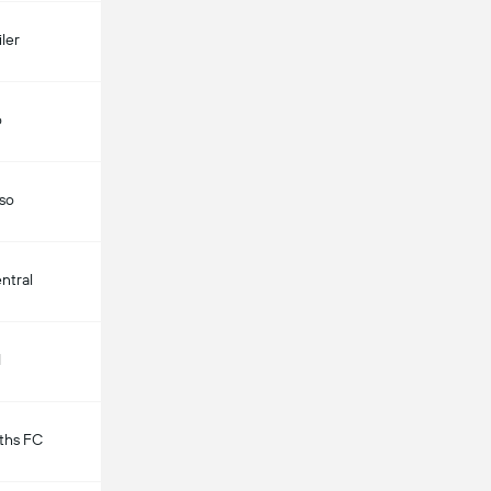
ler
o
aso
ntral
d
ths FC