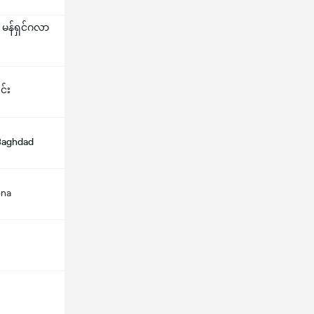
ား မန်ရှင်ဂလာ
င်း
 Baghdad
ona