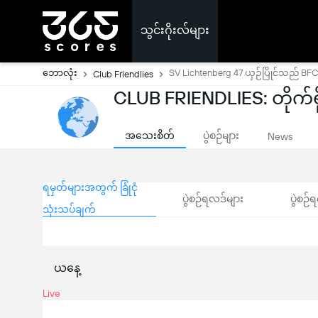
သွင်းဂိုးလ်များ
ဘောလုံး
SV Lichtenberg 47 ယှဉ်ပြိုင်သည် B
Club Friendlies
CLUB FRIENDLIES: တိုက်ရို
အသေးစိတ်
ပွဲစဉ်များ
News
ရမှတ်များအတွက် ခြုံငုံ
ပွဲစဉ်ရလဒ်များ
ပွဲစဉ်ရ
သုံးသပ်ချက်
ယနေ့
Live