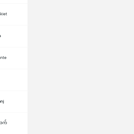
kiet
a
ante
nj
ီဒက်