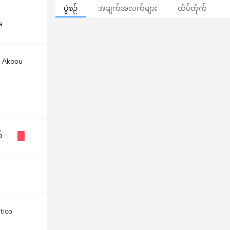
ပွဲစဉ်
အချက်အလက်များ
ထိပ်တိုက်
e
 Akbou
်
etico