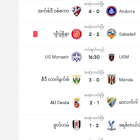
အဆုံးသတ်ပြီး
အက်စ်ဒီ ဝစ်စကာ
4
-
0
Andorra
အဆုံးသတ်ပြီး
ဂျီဂျ်ရိုနာ
2
-
2
Sabadell
ပယ်ဖျက်သည်
16:30
US Monastir
USM
အဆုံးသတ်ပြီး
စီဒီ လာဂါနက်စ်
3
-
0
Merida
အဆုံးသတ်ပြီး
2
-
1
မာလက်ဂါ
AD Ceuta
အဆုံးသတ်ပြီး
ဖူလ်ဟမ်
1
-
2
ခရစ်တယ်ပ