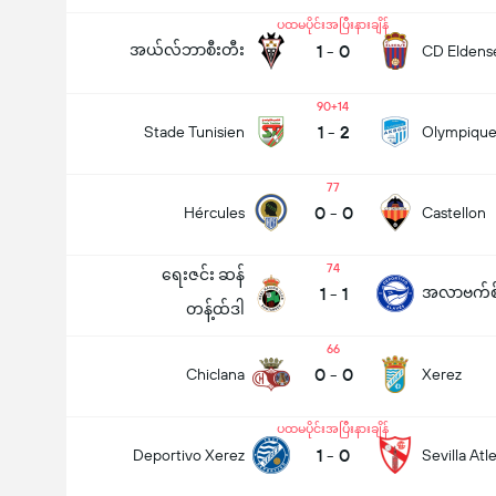
ပထမပိုင်းအပြီးနားချိန်
အယ်လ်ဘာစီးတီး
1
-
0
CD Eldens
90+14
1
-
2
Stade Tunisien
Olympique
77
0
-
0
Hércules
Castellon
74
ရေးဇင်း ဆန်
1
-
1
အလာဗက်စ
တန့်ထ်ဒါ
66
0
-
0
Chiclana
Xerez
ပထမပိုင်းအပြီးနားချိန်
1
-
0
Deportivo Xerez
Sevilla Atl