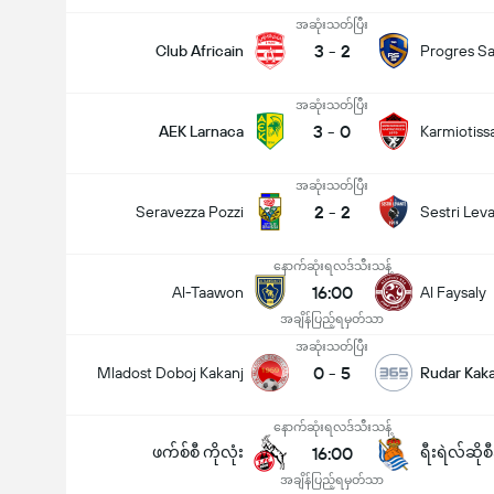
အဆုံးသတ်ပြီး
3
-
2
Club Africain
Progres Sa
အဆုံးသတ်ပြီး
3
-
0
AEK Larnaca
Karmiotiss
အဆုံးသတ်ပြီး
2
-
2
Seravezza Pozzi
Sestri Lev
နောက်ဆုံးရလဒ်သီးသန့်
16:00
Al-Taawon
Al Faysaly
အချိန်ပြည့်ရမှတ်သာ
အဆုံးသတ်ပြီး
0
-
5
Mladost Doboj Kakanj
Rudar Kaka
နောက်ဆုံးရလဒ်သီးသန့်
ဖက်စ်စီ ကိုလုံး
16:00
ရီးရဲလ်ဆိုစ
အချိန်ပြည့်ရမှတ်သာ