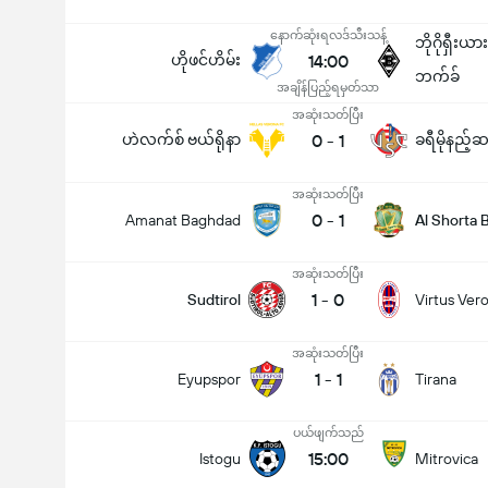
နောက်ဆုံးရလဒ်သီးသန့်
ဘိုဂိုရှီးယ
ဟိုဖင်ဟိမ်း
14:00
ဘက်ခ်
အချိန်ပြည့်ရမှတ်သာ
အဆုံးသတ်ပြီး
ဟဲလက်စ် ဗယ်ရိုနာ
0
-
1
ခရီမိုနည့်ဆ
အဆုံးသတ်ပြီး
0
-
1
Amanat Baghdad
Al Shorta
အဆုံးသတ်ပြီး
1
-
0
Sudtirol
Virtus Ver
အဆုံးသတ်ပြီး
1
-
1
Eyupspor
Tirana
ပယ်ဖျက်သည်
15:00
Istogu
Mitrovica