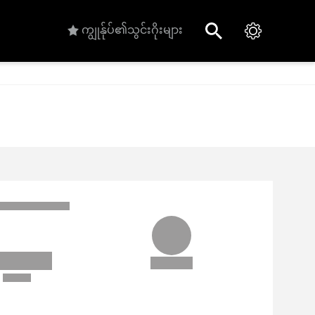
ကျွုန်ုပ်၏သွင်းဂိုးများ