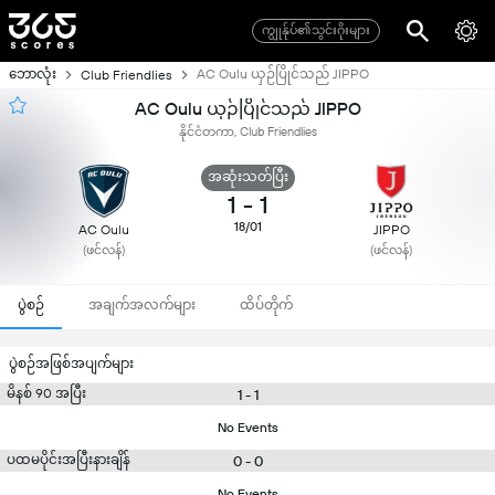
ကျွုန်ုပ်၏သွင်းဂိုးများ
ဘောလုံး
AC Oulu ယှဉ်ပြိုင်သည် JIPPO
Club Friendlies
AC Oulu ယှဉ်ပြိုင်သည် JIPPO
နိုင်ငံတကာ, Club Friendlies
အဆုံးသတ်ပြီး
1
-
1
18/01
AC Oulu
JIPPO
(ဖင်လန်)
(ဖင်လန်)
ပွဲစဉ်
အချက်အလက်များ
ထိပ်တိုက်
ပွဲစဉ်အဖြစ်အပျက်များ
မိနစ် 90 အပြီး
1 - 1
No Events
ပထမပိုင်းအပြီးနားချိန်
0 - 0
No Events