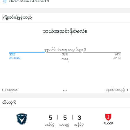
Garam Masala Areena TN
ကြိုတင်ခန့်မှန်းသည်
ဘယ်အသင်းနိုင်မလဲ။
စုစုပေါင်း မဲအရေအတွက်များ 3
33%
33%
34%
AC Oulu
JIPPO
သရေ
နောက်လာမည့်
Previous
ထိပ်တိုက်
5
5
3
အနိုင်ပွဲ
သရေပွဲ
အနိုင်ပွဲ