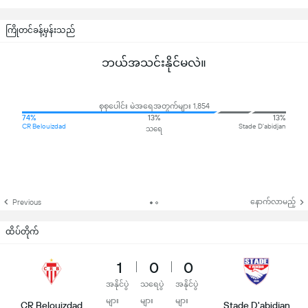
ကြိုတင်ခန့်မှန်းသည်
ဘယ်အသင်းနိုင်မလဲ။
စုစုပေါင်း မဲအရေအတွက်များ 1,854
74%
13%
13%
CR Belouizdad
Stade D'abidjan
သရေ
နောက်လာမည့်
Previous
ထိပ်တိုက်
1
0
0
အနိုင်ပွဲ
သရေပွဲ
အနိုင်ပွဲ
များ
များ
များ
CR Belouizdad
Stade D'abidjan