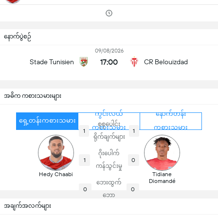
နောက်ပွဲစဉ်
09/08/2026
17:00
Stade Tunisien
CR Belouizdad
အဓိက ကစားသမားများ
ကွင်းလယ်
နောက်တန်း
ရှေ့တန်းကစားသမား
စုစုပေါင်း
ကစားသမား
ကစားသမား
1
1
ရိုက်ချက်များ
ဂိုးပေါက်
1
0
ကန်သွင်းမှု
Hedy Chaabi
Tidiane
Diomandé
ဘေးထွက်
0
0
ဘော
အချက်အလက်များ