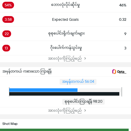
ဘောလုံးပိုင်ဆိုင်မှု
54%
46%
3.58
Expected Goals
0.32
စုစုပေါင်းရိုက်ချက်များ
22
9
ဂိုးပေါက်ကန်သွင်းမှု
13
3
အားလုံးကိုကြည့်မည်
အမှန်တကယ် ကစားသော ကြာချိန်
အမှန်တကယ် 56:04
စုစုပေါင်းကြာချိန် 98:20
အားလုံးကိုကြည့်မည်
Shot Map