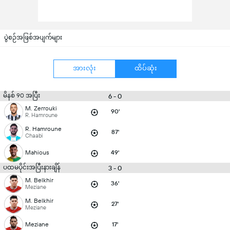
ပွဲစဉ်အဖြစ်အပျက်များ
အားလုံး
ထိပ်ဆုံး
မိနစ် 90 အပြီး
6 - 0
M. Zerrouki
90'
R. Hamroune
R. Hamroune
87'
Chaabi
Mahious
49'
ပထမပိုင်းအပြီးနားချိန်
3 - 0
M. Belkhir
36'
Meziane
M. Belkhir
27'
Meziane
Meziane
17'