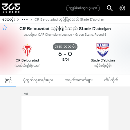
ကျွုန်ုပ်၏သွင်းဂိုးများ
ဘောလုံး
CR Belouizdad ယှဉ်ပြိုင်သည် Stade D'abidjan
CR Belouizdad ယှဉ်ပြိုင်သည် Stade D'abidjan
အာဖရိက, CAF Champions League - Group Stage, Round 6
အဆုံးသတ်ပြီး
6
-
0
18/01
CR Belouizdad
Stade D'abidjan
(အယ်လ်ဂျီးရီးယား)
(အိုင်ဗရီကိုစ့်)
ပွဲစဉ်
ပွဲထွက်လူစာရင်းများ
အချက်အလက်များ
ထိပ်တိုက်
Ad