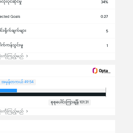
ံးပိုင်ဆိုင်မှု
34%
ected Goals
0.27
ါင်းရိုက်ချက်များ
5
ေါက်ကန်သွင်းမှု
1
းကိုကြည့်မည်
အမှန်တကယ် 49:54
စုစုပေါင်းကြာချိန် 101:31
းကိုကြည့်မည်