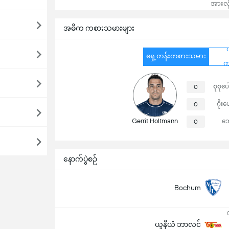
အားလုံ
အဓိက ကစားသမားများ
ရှေ့တန်းကစားသမား
က
စုစုပေ
0
ဂိုးပ
0
Gerrit Holtmann
ဘ
0
နောက်ပွဲစဉ်
Bochum
ယူနီယံ ဘာလင်