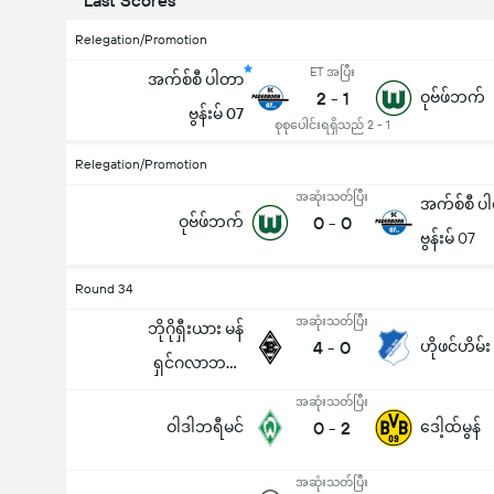
Last Scores
Relegation/Promotion
ET အပြီး
အက်စ်စီ ပါတာ
2
-
1
ဝုဗ်ဖ်ဘက်
ဗွန်းမ် 07
စုစုပေါင်းရရှိသည် 2 - 1
Relegation/Promotion
အဆုံးသတ်ပြီး
အက်စ်စီ ပ
ဝုဗ်ဖ်ဘက်
0
-
0
ဗွန်းမ် 07
Round 34
အဆုံးသတ်ပြီး
ဘိုဂိုရှီးယား မန်
4
-
0
ဟိုဖင်ဟိမ်း
ပြိုင်ပွဲအတွင်း ဂိုးစုစုပေါင်း (2.5)
ရှင်ဂလာဘက်
ခ်
အဆုံးသတ်ပြီး
ဝါဒါဘရီမင်
0
-
2
ဒေါ့ထ်မွန်
အဆုံးသတ်ပြီး