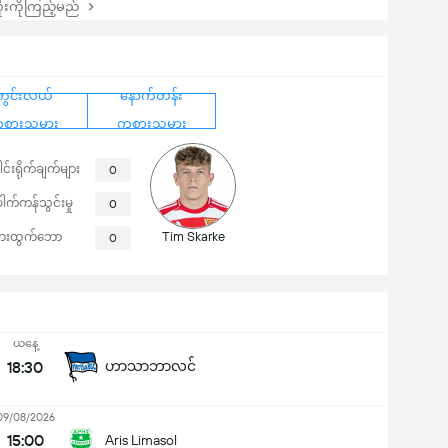
းကိုကြည့်မည်
ကွင်းလယ်
နောက်တန်း
စားသမား
ကစားသမား
ါင်းရိုက်ချက်များ
0
ေါက်ကန်သွင်းမှု
0
Tim Skarke
ေးထွက်ဘော
0
ယနေ့
18:30
ဟာသာဘာလင်
09/08/2026
15:00
Aris Limasol