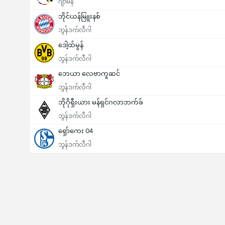
ဂျာမနီ
ဘိုင်ယန်မြူးနစ်
ဘွန်ဒက်လီဂါ
ဒေါ့ထ်မွန်
ဘွန်ဒက်လီဂါ
ဘေယာ လေဗာကူဆင်
ဘွန်ဒက်လီဂါ
ဘိုဂိုရှီးယား မန်ရှင်ဂလာဘက်ခ်
ဘွန်ဒက်လီဂါ
ရှော်ကေး 04
ဘွန်ဒက်လီဂါ