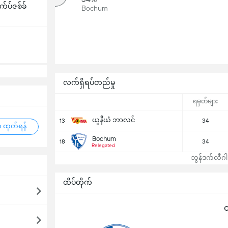
က်ပ်ဇစ်ခ်
Bochum
အပေါ်
လက်ရှိရပ်တည်မှု
ရမှတ်များ
ယူနီယံ ဘာလင်
13
34
 ထုတ်ရန်
Bochum
18
34
Relegated
ဘွန်ဒက်လီဂါ ဇ
ထိပ်တိုက်
ထ