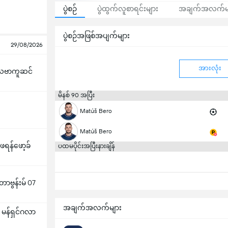
ပွဲစဉ်
ပွဲထွက်လူစာရင်းများ
အချက်အလက်မ
ပွဲစဉ်အဖြစ်အပျက်များ
29/08/2026
အားလုံး
ဗာကူဆင်
မိနစ် 90 အပြီး
Matúš Bero
Matúš Bero
ရန်ဖော့ခ်
ပထမပိုင်းအပြီးနားချိန်
တာဗွန်းမ် 07
အချက်အလက်များ
ား မန်ရှင်ဂလာ