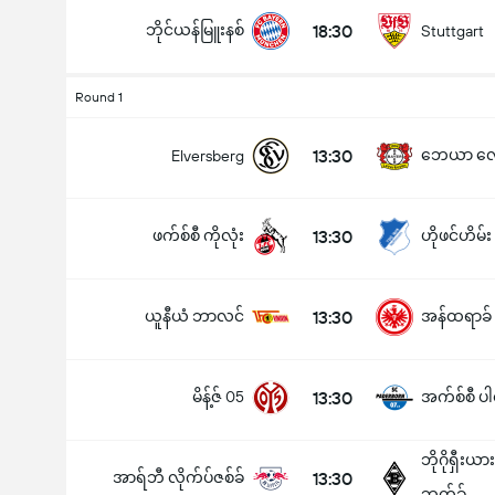
ဘိုင်ယန်မြူးနစ်
18:30
Stuttgart
Round 1
13:30
ဘေယာ လေ
Elversberg
ဖက်စ်စီ ကိုလုံး
13:30
ဟိုဖင်ဟိမ်း
ယူနီယံ ဘာလင်
13:30
အန်ထရာခ် ဖ
မိန့်ဇ် 05
13:30
အက်စ်စီ ပါ
ဘိုဂိုရှီးယ
အာရ်ဘီ လိုက်ပ်ဇစ်ခ်
13:30
ဘက်ခ်