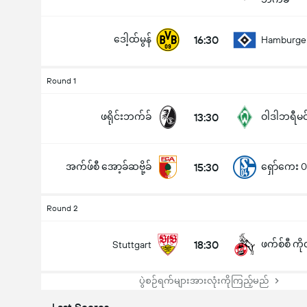
ဒေါ့ထ်မွန်
16:30
Hamburge
Round 1
ဖရိုင်းဘက်ခ်
13:30
ဝါဒါဘရီမင
အက်ဖ်စီ အော့ခ်ဆဗို့ခ်
15:30
ရှော်ကေး 
Round 2
18:30
ဖက်စ်စီ ကိုလ
Stuttgart
ပွဲစဉ်ရက်များအားလုံးကိုကြည့်မည်