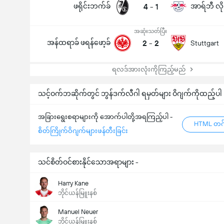
ဖရိုင်းဘက်ခ်
4
-
1
အာရ်ဘီ လို
အဆုံးသတ်ပြီး
အန်ထရာခ် ဖရန်ဖော့ခ်
2
-
2
Stuttgart
ရလဒ်အားလုံးကိုကြည့်မည်
သင့်ဝက်ဘဆိုက်တွင် ဘွန်ဒက်လီဂါ ရမှတ်များ ဝိဂျက်ကိုထည့်ပါ
အခြားရွေးစရာများကို အောက်ပါတို့အရကြည့်ပါ -
HTML တဂ်
စိတ်ကြိုက်ဝိဂျက်များဖန်တီးခြင်း
သင်စိတ်ဝင်စားနိုင်သောအရာများ -
Harry Kane
ဘိုင်ယန်မြူးနစ်
Manuel Neuer
ဘိုင်ယန်မြူးနစ်