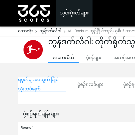
သွင်းဂိုးလ်များ
ဘောလုံး
ဘွန်ဒက်လီဂါ
VfL Bochum ယှဉ်ပြိုင်သည် ယူနီယံ ဘာလ
ဘွန်ဒက်လီဂါ: တိုက်ရိုက်သွင
အသေးစိတ်
ပွဲစဉ်များ
အဆင့်အတန်
ရမှတ်များအတွက် ခြုံငုံ
ပွဲစဉ်ရလဒ်များ
ပွဲစဉ်ရ
သုံးသပ်ချက်
ပွဲစဉ်ရက်ချိန်းများ
Round 1