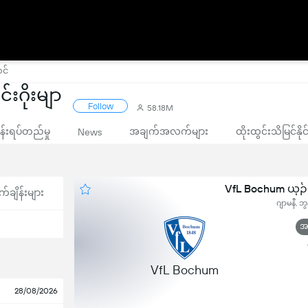
င်
်းဂိုးမျာ
Follow
58.18M
းရပ်တည်မှု
အချက်အလက်များ
ထိုးထွင်းသိမြင်နိ
News
VfL Bochum ယှဉ်
က်ချိန်းများ
ဂျာမနီ, ဘ
အဆ
VfL Bochum
28/08/2026