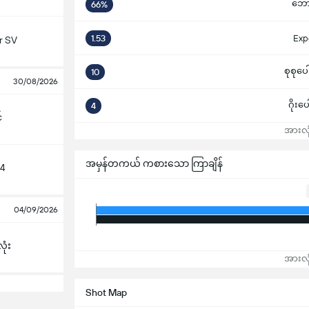
ဘောလု
66%
1.53
Exp
r SV
စုစုပေ
10
30/08/2026
ဂိုးပ
4
်
အားလုံ
အမှန်တကယ် ကစားသော ကြာချိန်
04
04/09/2026
ုံး
အားလုံ
Shot Map