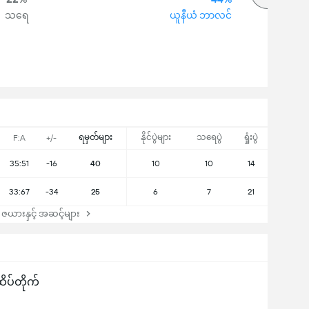
သရေ
ယူနီယံ ဘာလင်
ရမှတ်များ
နိုင်ပွဲများ
သရေပွဲ
ရှုံးပွဲ
F:A
+/-
35:51
-16
40
10
10
14
33:67
-34
25
6
7
21
ယားနှင့် အဆင့်များ
ိပ်တိုက်