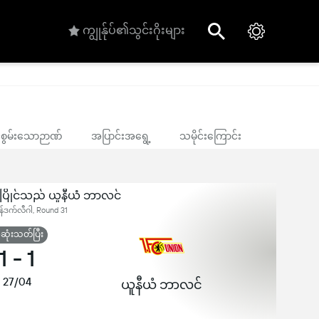
ကျွုန်ုပ်၏သွင်းဂိုးများ
ုင်စွမ်းသောဉာဏ်
အပြာင်းအရွေ့
သမိုင်းကြောင်း
ပြိုင်သည် ယူနီယံ ဘာလင်
ွန်ဒက်လီဂါ, Round 31
ုံးသတ်ပြီး
1
-
1
27/04
ယူနီယံ ဘာလင်