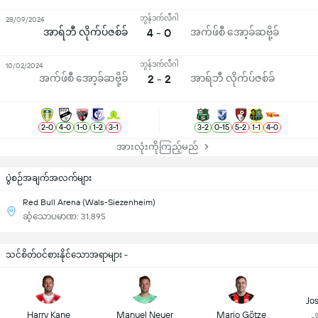
ဘွန်ဒက်လီဂါ
28/09/2024
အာရ်ဘီ လိုက်ပ်ဇစ်ခ်
4 - 0
အက်ဖ်စီ အော့ခ်ဆဗို့ခ်
ဘွန်ဒက်လီဂါ
10/02/2024
အက်ဖ်စီ အော့ခ်ဆဗို့ခ်
2 - 2
အာရ်ဘီ လိုက်ပ်ဇစ်ခ်
2
-
0
4
-
0
1
-
0
1
-
2
3
-
1
3
-
2
0
-
15
5
-
2
1
-
1
4
-
0
အားလုံးကိုကြည့်မည်
ပွဲစဉ်အချက်အလက်များ
Red Bull Arena (Wals-Siezenheim)
ဆံ့သောပမာဏ: 31,895
သင်စိတ်ဝင်စားနိုင်သောအရာများ -
Jo
Harry Kane
Manuel Neuer
Mario Götze