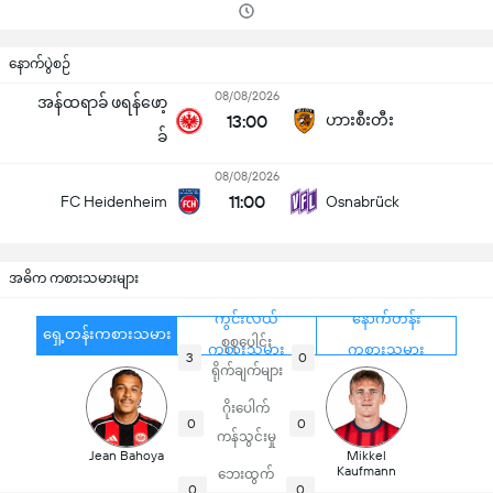
နောက်ပွဲစဉ်
08/08/2026
အန်ထရာခ် ဖရန်ဖော့
13:00
ဟားစီးတီး
ခ်
08/08/2026
11:00
FC Heidenheim
Osnabrück
အဓိက ကစားသမားများ
ကွင်းလယ်
နောက်တန်း
ရှေ့တန်းကစားသမား
စုစုပေါင်း
ကစားသမား
ကစားသမား
3
0
ရိုက်ချက်များ
ဂိုးပေါက်
0
0
ကန်သွင်းမှု
Jean Bahoya
Mikkel
Kaufmann
ဘေးထွက်
0
0