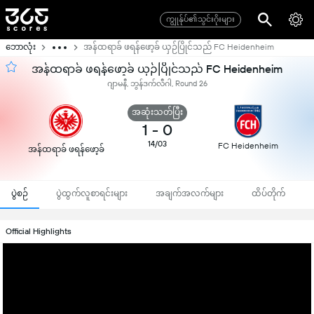
ကျွုန်ုပ်၏သွင်းဂိုးများ
ဘောလုံး
အန်ထရာခ် ဖရန်ဖော့ခ် ယှဉ်ပြိုင်သည် FC Heidenheim
အန်ထရာခ် ဖရန်ဖော့ခ် ယှဉ်ပြိုင်သည် FC Heidenheim
ဂျာမနီ, ဘွန်ဒက်လီဂါ, Round 26
အဆုံးသတ်ပြီး
1
-
0
14/03
FC Heidenheim
အန်ထရာခ် ဖရန်ဖော့ခ်
ပွဲစဉ်
ပွဲထွက်လူစာရင်းများ
အချက်အလက်များ
ထိပ်တိုက်
Official Highlights