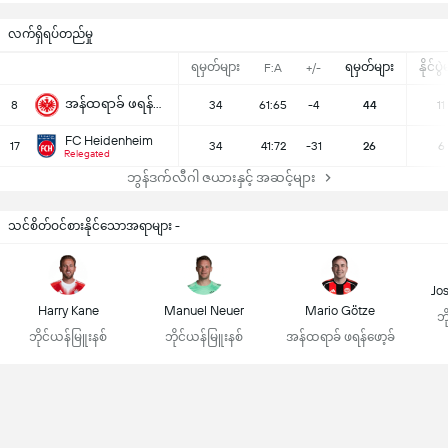
လက်ရှိရပ်တည်မှု
ရမှတ်များ
ရမှတ်များ
နိုင်ပွ
F:A
+/-
အန်ထရာခ် ဖရန်ဖော့ခ်
8
34
61:65
-4
44
11
FC Heidenheim
17
34
41:72
-31
26
6
Relegated
ဘွန်ဒက်လီဂါ ဇယားနှင့် အဆင့်များ
သင်စိတ်ဝင်စားနိုင်သောအရာများ -
Jo
Harry Kane
Manuel Neuer
Mario Götze
ဘိ
ဘိုင်ယန်မြူးနစ်
ဘိုင်ယန်မြူးနစ်
အန်ထရာခ် ဖရန်ဖော့ခ်