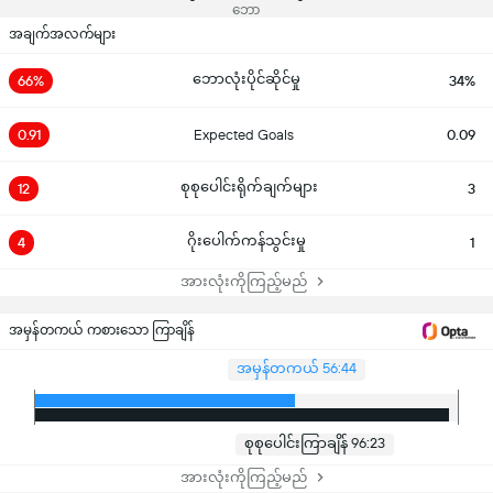
ဘော
အချက်အလက်များ
ဘောလုံးပိုင်ဆိုင်မှု
66%
34%
0.91
Expected Goals
0.09
စုစုပေါင်းရိုက်ချက်များ
12
3
ဂိုးပေါက်ကန်သွင်းမှု
4
1
အားလုံးကိုကြည့်မည်
အမှန်တကယ် ကစားသော ကြာချိန်
အမှန်တကယ် 56:44
စုစုပေါင်းကြာချိန် 96:23
အားလုံးကိုကြည့်မည်