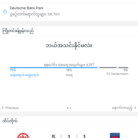
Deutsche Bank Park
ပွဲစဉ်တက်ရောက်သူများ: 58,700
ကြိုတင်ခန့်မှန်းသည်
ဘယ်အသင်းနိုင်မလဲ။
စုစုပေါင်း မဲအရေအတွက်များ 6,397
75%
16%
9%
FC Heidenheim
အန်ထရာခ် ဖရန်ဖော့ခ်
သရေ
နောက်လာမည့်
Previous
ထိပ်တိုက်
5
1
1