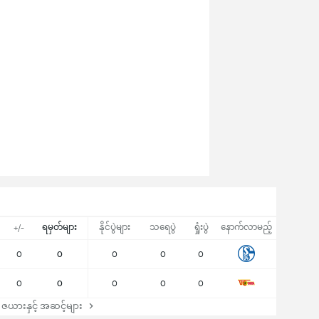
ရမှတ်များ
နိုင်ပွဲများ
သရေပွဲ
ရှုံးပွဲ
နောက်လာမည့်
+/-
0
0
0
0
0
0
0
0
0
0
ယားနှင့် အဆင့်များ