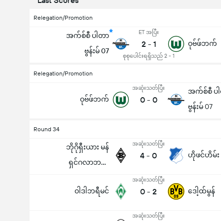
Last Scores
Relegation/Promotion
ET အပြီး
အက်စ်စီ ပါတာ
2
-
1
ဝုဗ်ဖ်ဘက်
ဗွန်းမ် 07
စုစုပေါင်းရရှိသည် 2 - 1
Relegation/Promotion
အဆုံးသတ်ပြီး
အက်စ်စီ ပ
ဝုဗ်ဖ်ဘက်
0
-
0
ဗွန်းမ် 07
Round 34
အဆုံးသတ်ပြီး
ဘိုဂိုရှီးယား မန်
4
-
0
ဟိုဖင်ဟိမ်း
ရှင်ဂလာဘက်
ခ်
အဆုံးသတ်ပြီး
ဝါဒါဘရီမင်
0
-
2
ဒေါ့ထ်မွန်
အဆုံးသတ်ပြီး