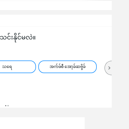
်းနိုင်မလဲ။
သရေ
အက်ဖ်စီ အော့ခ်ဆဗို့ခ်