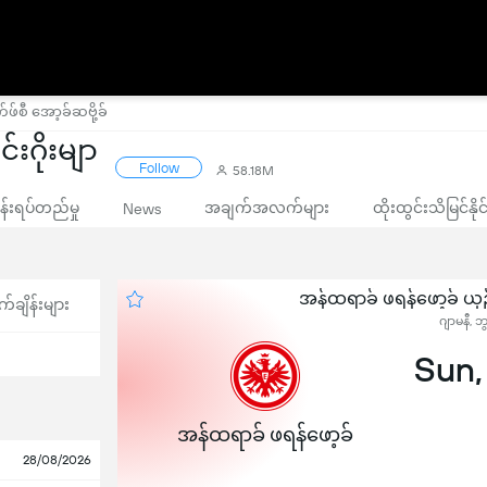
်စီ အော့ခ်ဆဗို့ခ်
်းဂိုးမျာ
Follow
58.18M
းရပ်တည်မှု
အချက်အလက်များ
ထိုးထွင်းသိမြင်နိ
News
အန်ထရာခ် ဖရန်ဖော့ခ် ယှဉ်
က်ချိန်းများ
ဂျာမနီ, ဘ
Sun,
အန်ထရာခ် ဖရန်ဖော့ခ်
28/08/2026