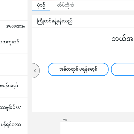
ပွဲစဉ်
ထိပ်တိုက်
ကြိုတင်ခန့်မှန်းသည်
29/08/2026
ဘယ်အသင
ဗာကူဆင်
အန်ထရာခ် ဖရန်ဖော့ခ်
ရန်ဖော့ခ်
တာဗွန်းမ် 07
Ad
ား မန်ရှင်ဂလာ