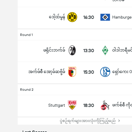
ဒေါ့ထ်မွန်
16:30
Hamburge
Round 1
ဖရိုင်းဘက်ခ်
13:30
ဝါဒါဘရီမင
အက်ဖ်စီ အော့ခ်ဆဗို့ခ်
15:30
ရှော်ကေး 
Round 2
18:30
ဖက်စ်စီ ကိုလ
Stuttgart
ပွဲစဉ်ရက်များအားလုံးကိုကြည့်မည်