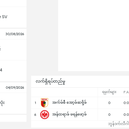
r SV
30/08/2026
်
04
လက်ရှိရပ်တည်မှု
04/09/2026
ရမှတ်များ
F:A
ုံး
အက်ဖ်စီ အော့ခ်ဆဗို့ခ်
1
0
0:0
အန်ထရာခ် ဖရန်ဖော့ခ်
6
0
0:0
ဘွန်ဒက်လီဂါ ဇ