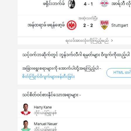
ဖရိုင်းဘက်ခ်
4
-
1
အာရ်ဘီ လို
အဆုံးသတ်ပြီး
အန်ထရာခ် ဖရန်ဖော့ခ်
2
-
2
Stuttgart
ရလဒ်အားလုံးကိုကြည့်မည်
သင့်ဝက်ဘဆိုက်တွင် ဘွန်ဒက်လီဂါ ရမှတ်များ ဝိဂျက်ကိုထည့်ပါ
အခြားရွေးစရာများကို အောက်ပါတို့အရကြည့်ပါ -
HTML တဂ်
စိတ်ကြိုက်ဝိဂျက်များဖန်တီးခြင်း
သင်စိတ်ဝင်စားနိုင်သောအရာများ -
Harry Kane
ဘိုင်ယန်မြူးနစ်
Manuel Neuer
ဘိုင်ယန်မြူးနစ်