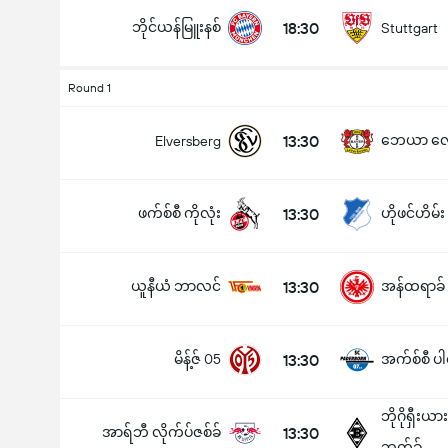
ဘိုင်ယန်မြူးနစ်
18:30
Stuttgart
Round 1
ပြိုင်ပွဲအတွင်း ဂိုးစုစုပေါင်း (2.5)
13:30
ဘေယာ လေ
Elversberg
ဖက်စ်စီ ကိုလုံး
13:30
ဟိုဖင်ဟိမ်း
အောက်
အပေါ်
ယူနီယံ ဘာလင်
13:30
အန်ထရာခ် ဖ
မိန့်ဇ် 05
13:30
အက်စ်စီ ပါ
ဘိုဂိုရှီးယ
အာရ်ဘီ လိုက်ပ်ဇစ်ခ်
13:30
ဘက်ခ်