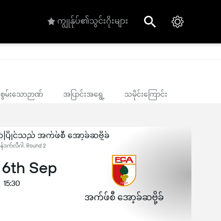
ကျွုန်ုပ်၏သွင်းဂိုးများ
ုင်စွမ်းသောဉာဏ်
အပြာင်းအရွေ့
သမိုင်းကြောင်း
ပြိုင်သည် အက်ဖ်စီ အော့ခ်ဆဗို့ခ်
ွန်ဒက်လီဂါ, Round 2
 6th Sep
15:30
အက်ဖ်စီ အော့ခ်ဆဗို့ခ်