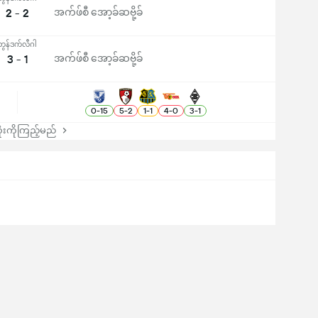
2 - 2
အက်ဖ်စီ အော့ခ်ဆဗို့ခ်
ဘွန်ဒက်လီဂါ
3 - 1
အက်ဖ်စီ အော့ခ်ဆဗို့ခ်
0
-
15
5
-
2
1
-
1
4
-
0
3
-
1
းကိုကြည့်မည်