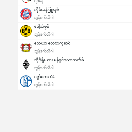
ဂျာမနီ
ဘိုင်ယန်မြူးနစ်
ဘွန်ဒက်လီဂါ
ဒေါ့ထ်မွန်
ဘွန်ဒက်လီဂါ
ဘေယာ လေဗာကူဆင်
ဘွန်ဒက်လီဂါ
ဘိုဂိုရှီးယား မန်ရှင်ဂလာဘက်ခ်
ဘွန်ဒက်လီဂါ
ရှော်ကေး 04
ဘွန်ဒက်လီဂါ