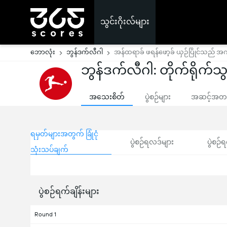
သွင်းဂိုးလ်များ
ဘောလုံး
ဘွန်ဒက်လီဂါ
အန်ထရာခ် ဖရန်ဖော့ခ် ယှဉ်ပြိုင်သည် အက်ဖ
ဘွန်ဒက်လီဂါ: တိုက်ရိုက်သွင
အသေးစိတ်
ပွဲစဉ်များ
အဆင့်အတန်
ရမှတ်များအတွက် ခြုံငုံ
ပွဲစဉ်ရလဒ်များ
ပွဲစဉ်ရ
သုံးသပ်ချက်
ပွဲစဉ်ရက်ချိန်းများ
Round 1