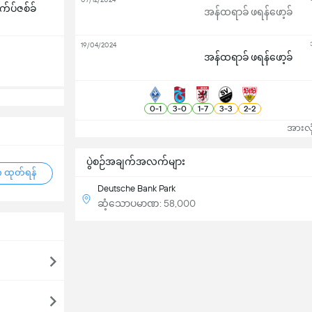
က်ပ်ဇစ်ခ်
အန်ထရာခ် ဖရန်ဖော့ခ်
19/04/2024
အန်ထရာခ် ဖရန်ဖော့ခ်
0
-
1
3
-
0
1
-
7
3
-
3
2
-
2
အားလုံ
ပွဲစဉ်အချက်အလက်များ
 ထုတ်ရန်
Deutsche Bank Park
ဆံ့သောပမာဏ: 58,000