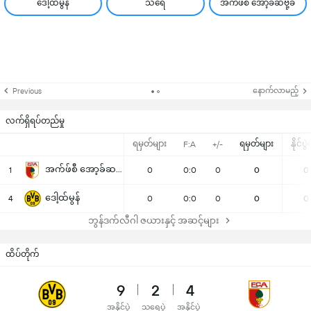
ဒေါ့ထ်မွန်
သရေ
အက်ဖ်စီ အော့ခ်ဆဗို့ခ်
နောက်လာမည့်
Previous
လက်ရှိရပ်တည်မှု
ရမှတ်များ
ရမှတ်များ
နိုင်ပွ
F:A
+/-
အက်ဖ်စီ အော့ခ်ဆဗို့ခ်
1
0
0:0
0
0
0
ဒေါ့ထ်မွန်
4
0
0:0
0
0
0
ဘွန်ဒက်လီဂါ ဇယားနှင့် အဆင့်များ
ထိပ်တိုက်
9
2
4
အနိုင်ပွဲ
သရေပွဲ
အနိုင်ပွဲ