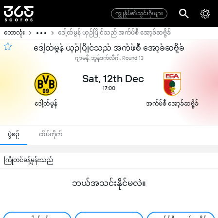
ကျွုန်ုပ်၏သွင်းဂိုးများ
ဘောလုံး
ဒေါ့ထ်မွန် ယှဉ်ပြိုင်သည် အက်ဖ်စီ အော့ခ်ဆဗို့ခ်
ဒေါ့ထ်မွန် ယှဉ်ပြိုင်သည် အက်ဖ်စီ အော့ခ်ဆဗို့ခ်
ဂျာမနီ, ဘွန်ဒက်လီဂါ, Round 13
Sat, 12th Dec
17:00
ဒေါ့ထ်မွန်
အက်ဖ်စီ အော့ခ်ဆဗို့ခ်
ပွဲစဉ်
ထိပ်တိုက်
ကြိုတင်ခန့်မှန်းသည်
ဘယ်အသင်းနိုင်မလဲ။