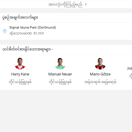
အားလုံးကိုကြည့်မည်
ပွဲစဉ်အချက်အလက်များ
Signal Iduna Park (Dortmund)
ဆံ့သောပမာဏ: 81,359
သင်စိတ်ဝင်စားနိုင်သောအရာများ -
Jo
Harry Kane
Manuel Neuer
Mario Götze
ဘိ
ဘိုင်ယန်မြူးနစ်
ဘိုင်ယန်မြူးနစ်
အန်ထရာခ် ဖရန်ဖော့ခ်