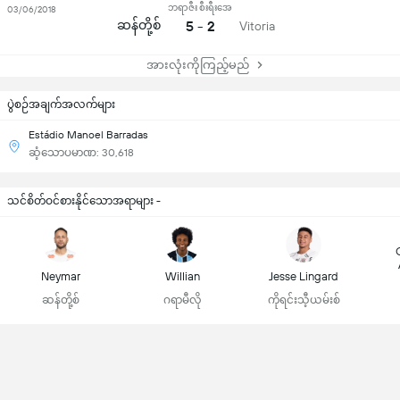
ဘရာဇီး စီးရီးအေ
03/06/2018
ဆန်တို့စ်
5 - 2
Vitoria
အားလုံးကိုကြည့်မည်
ပွဲစဉ်အချက်အလက်များ
Estádio Manoel Barradas
ဆံ့သောပမာဏ: 30,618
သင်စိတ်ဝင်စားနိုင်သောအရာများ -
Neymar
Willian
Jesse Lingard
ဆန်တို့စ်
ဂရာမီလို
ကိုရင်းသီ့ယမ်းစ်