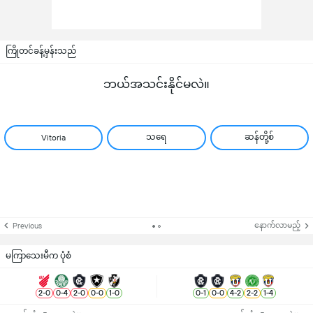
ကြိုတင်ခန့်မှန်းသည်
ဘယ်အသင်းနိုင်မလဲ။
သရေ
ဆန်တို့စ်
Vitoria
နောက်လာမည့်
Previous
မကြာသေးမီက ပုံစံ
2
-
0
0
-
4
2
-
0
0
-
0
1
-
0
0
-
1
0
-
0
4
-
2
2
-
2
1
-
4