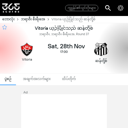
ကျွုန်ုပ်၏သွင်းဂိုးများ
ဘောလုံး
ဘရာဇီး စီးရီးအေ
Vitoria ယှဉ်ပြိုင်သည် ဆန်တို့စ်
Vitoria ယှဉ်ပြိုင်သည် ဆန်တို့စ်
ဘရာဇီး, ဘရာဇီး စီးရီးအေ, Round 37
Sat, 28th Nov
17:00
Vitoria
ဆန်တို့စ်
ပွဲစဉ်
အချက်အလက်များ
ထိပ်တိုက်
Ad