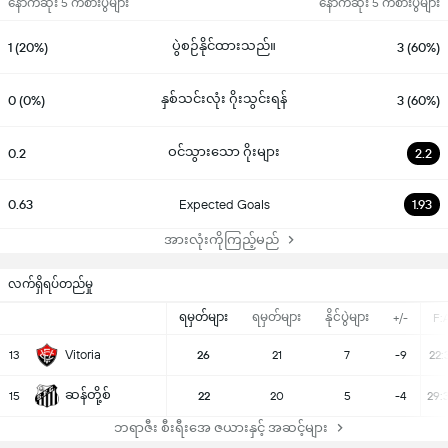
နောက်ဆုံး 5 ကစားပွဲများ
နောက်ဆုံး 5 ကစားပွဲများ
ပွဲစဉ်နိုင်ထားသည်။
1 (20%)
3 (60%)
နှစ်သင်းလုံး ဂိုးသွင်းရန်
0 (0%)
3 (60%)
ဝင်သွားသော ဂိုးများ
0.2
2.2
0.63
Expected Goals
1.93
အားလုံးကိုကြည့်မည်
လက်ရှိရပ်တည်မှု
ရမှတ်များ
ရမှတ်များ
နိုင်ပွဲများ
+/-
F:
Vitoria
13
26
21
7
-9
22:
ဆန်တို့စ်
15
22
20
5
-4
29:
ဘရာဇီး စီးရီးအေ ဇယားနှင့် အဆင့်များ