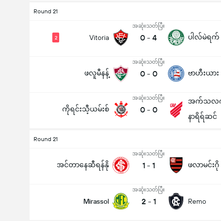
Round 21
အဆုံးသတ်ပြီး
0
-
4
ပါလ်မဲရက်
Vitoria
2
အဆုံးသတ်ပြီး
ဖလူမီနန့်
0
-
0
ဗာဟီးယား
အဆုံးသတ်ပြီး
အက်သလက်
ကိုရင်းသီ့ယမ်းစ်
0
-
0
နာရိရ်ဆင်
Round 21
အဆုံးသတ်ပြီး
အင်တာနေဆီရန်နို
1
-
1
ဖလာမင်းဂို
အဆုံးသတ်ပြီး
2
-
1
Mirassol
Remo