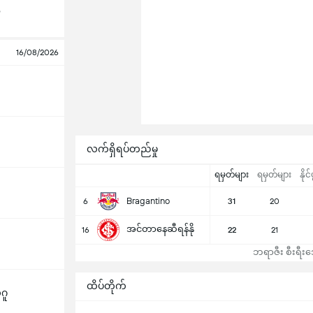
o
16/08/2026
လက်ရှိရပ်တည်မှု
ရမှတ်များ
ရမှတ်များ
နိုင်
Bragantino
6
31
20
အင်တာနေဆီရန်နို
16
22
21
ဘရာဇီး စီးရီးအေ
ထိပ်တိုက်
ဂူ