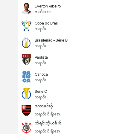
Everton Ribeiro
ဗာဟီးယား
Copa do Brasil
ဘရာဇီး
Brasileirão - Série B
ဘရာဇီး
Paulista
ဘရာဇီး
Carioca
ဘရာဇီး
Serie C
ဘရာဇီး
ဖလာမင်းဂို
ဘရာဇီး စီးရီးအေ
ကိုရင်းသီ့ယမ်းစ်
ဘရာဇီး စီးရီးအေ