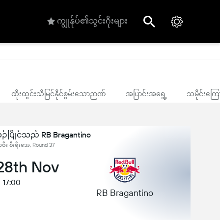
ကျွုန်ုပ်၏သွင်းဂိုးများ
ထိုးထွင်းသိမြင်နိုင်စွမ်းသောဉာဏ်
အပြာင်းအရွေ့
သမိုင်းကြေ
ဉ်ပြိုင်သည် RB Bragantino
ဇီး စီးရီးအေ, Round 37
 28th Nov
17:00
RB Bragantino