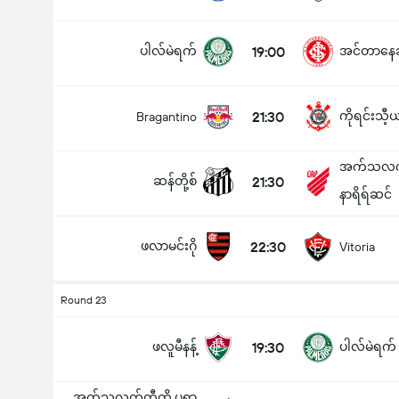
ပါလ်မဲရက်
19:00
အင်တာနေဆီ
21:30
ကိုရင်းသီ့ယ
Bragantino
အက်သလက်
ဆန်တို့စ်
21:30
နာရိရ်ဆင်
ဖလာမင်းဂို
22:30
Vitoria
Round 23
ဖလူမီနန့်
19:30
ပါလ်မဲရက်
အက်သလက်တီကို ပရာ