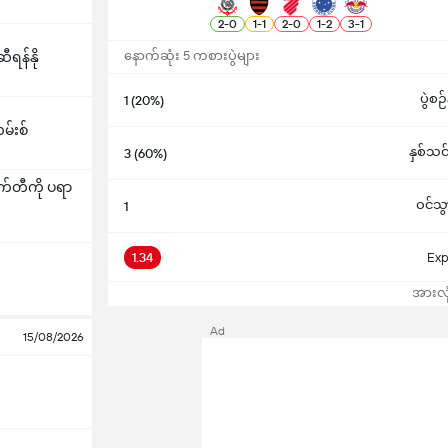
2
-
0
1
-
1
2
-
0
1
-
2
3
-
1
နောက်ဆုံး 5 ကစားပွဲများ
ရန်နို
ပွဲစ
1 (20%)
မ်းစ်
နှစ်သင်
3 (60%)
တီကို ပရာ
ဝင်သွ
1
1.34
Exp
အားလုံ
Ad
15/08/2026