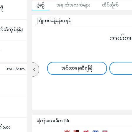
ပွဲစဉ်
အချက်အလက်များ
ထိပ်တိုက်
ို
ကြိုတင်ခန့်မှန်းသည်
ကို မိနဲရိုး
ဘယ်အသင
ီ
အင်တာနေဆီရန်နို
09/08/2026
မကြာသေးမီက ပုံစံ
ဂါးမား