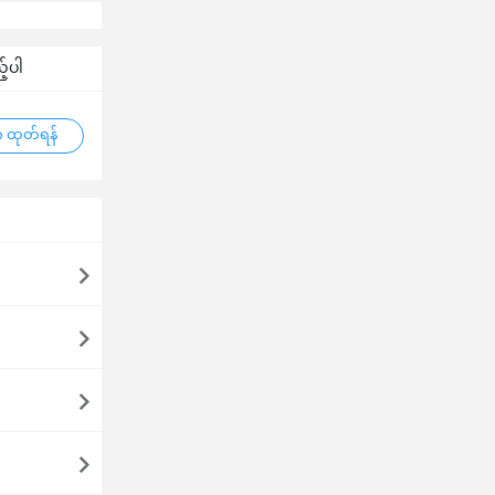
့်ပါ
 ထုတ်ရန်