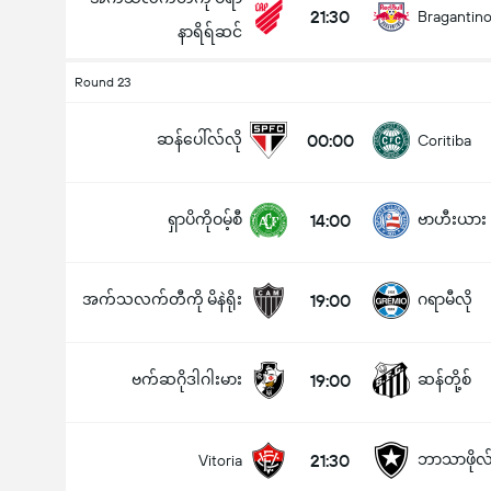
21:30
Bragantin
နာရိရ်ဆင်
Round 23
ဆန်ပေါ်လ်လို
00:00
Coritiba
ရှာပိကိုဝမ့်စီ
14:00
ဗာဟီးယား
အက်သလက်တီကို မိနဲရိုး
19:00
ဂရာမီလို
ဗက်ဆဂိုဒါဂါးမား
19:00
ဆန်တို့စ်
21:30
ဘာသာဖိုလ်
Vitoria