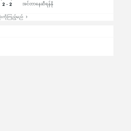
2 - 2
အင်တာနေဆီရန်နို
းကိုကြည့်မည်