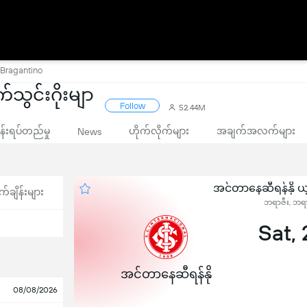
 Bragantino
်သွင်းဂိုးမျာ
Follow
52.44M
းရပ်တည်မှု
ဟိုက်လိုက်များ
အချက်အလက်များ
News
အင်တာနေဆီရန်နို ယှ
က်ချိန်းများ
ဘရာဇီး, ဘရာ
Sat,
အင်တာနေဆီရန်နို
08/08/2026