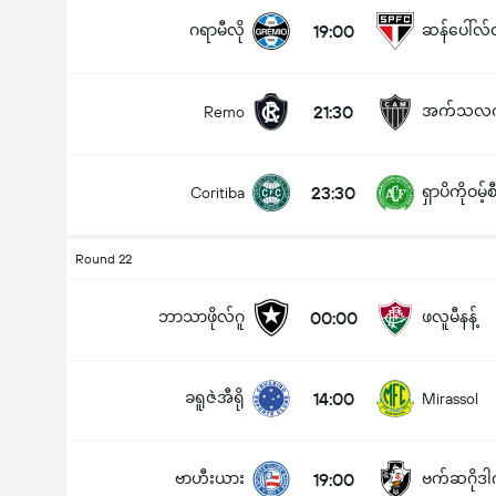
ဂရာမီလို
19:00
ဆန်ပေါ်လ်လ
21:30
အက်သလက်တီ
Remo
ပြိုင်ပွဲအတွင်း ဂိုးစုစုပေါင်း (2.5)
23:30
ရှာပိကိုဝမ့်စ
Coritiba
အောက်
အပေါ်
Round 22
ဘာသာဖိုလ်ဂူ
00:00
ဖလူမီနန့်
ခရူဇဲအီရို
14:00
Mirassol
ဗာဟီးယား
19:00
ဗက်ဆဂိုဒါ