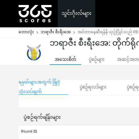
သွင်းဂိုးလ်များ
ဘောလုံး
ဘရာဇီး စီးရီးအေ
အင်တာနေဆီရန်နို ယှဉ်ပြိုင်သည် RB
ဘရာဇီး စီးရီးအေ: တိုက်ရိုက
အသေးစိတ်
ပွဲစဉ်များ
အဆင့်အတန်
ရမှတ်များအတွက် ခြုံငုံ
ပွဲစဉ်ရလဒ်များ
ပွဲစဉ်ရ
သုံးသပ်ချက်
ပွဲစဉ်ရက်ချိန်းများ
Round 22