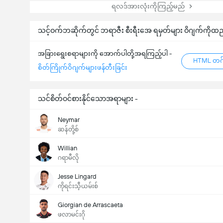
ရလဒ်အားလုံးကိုကြည့်မည်
သင့်ဝက်ဘဆိုက်တွင် ဘရာဇီး စီးရီးအေ ရမှတ်များ ဝိဂျက်ကိုထည
အခြားရွေးစရာများကို အောက်ပါတို့အရကြည့်ပါ -
HTML တဂ်
စိတ်ကြိုက်ဝိဂျက်များဖန်တီးခြင်း
သင်စိတ်ဝင်စားနိုင်သောအရာများ -
Neymar
ဆန်တို့စ်
Willian
ဂရာမီလို
Jesse Lingard
ကိုရင်းသီ့ယမ်းစ်
Giorgian de Arrascaeta
ဖလာမင်းဂို