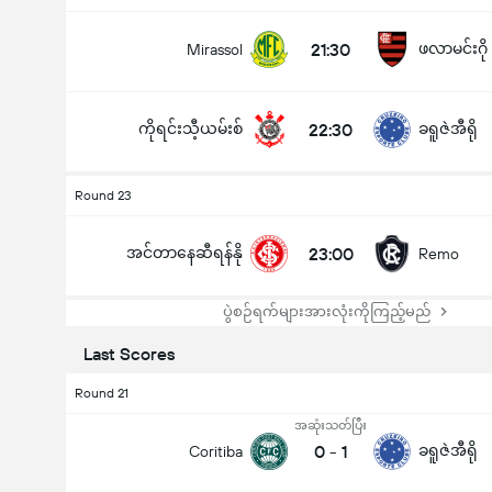
21:30
ဖလာမင်းဂို
Mirassol
ကိုရင်းသီ့ယမ်းစ်
22:30
ခရူဇဲအီရို
Round 23
အင်တာနေဆီရန်နို
23:00
Remo
ပွဲစဉ်ရက်များအားလုံးကိုကြည့်မည်
Last Scores
Round 21
အဆုံးသတ်ပြီး
0
-
1
ခရူဇဲအီရို
Coritiba