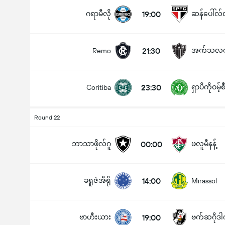
ဂရာမီလို
19:00
ဆန်ပေါ်လ်လ
21:30
အက်သလက်တီ
Remo
ပြိုင်ပွဲအတွင်း ဂိုးစုစုပေါင်း (2.5)
23:30
ရှာပိကိုဝမ့်စ
Coritiba
အောက်
အပေါ်
Round 22
ဘာသာဖိုလ်ဂူ
00:00
ဖလူမီနန့်
ခရူဇဲအီရို
14:00
Mirassol
ဗာဟီးယား
19:00
ဗက်ဆဂိုဒါ