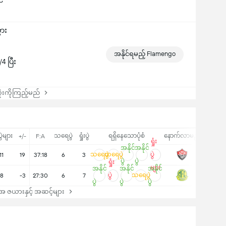
ွား
အနိုင်ရမည့် Flamengo
 ပြီး
းကိုကြည့်မည်
ပွဲများ
သရေပွဲ
ရှုံးပွဲ
ရရှိနေသောပုံစံ
နောက်လာမည့်
+/-
F:A
ရှုံး
အနိုင်
အနိုင်
သရေပွဲ
သရေပွဲ
ပွဲ
11
19
37:18
6
3
ပွဲ
ပွဲ
ရှုံး
များ
အနိုင်
အနိုင်
အနိုင်
ပွဲ
သရေပွဲ
8
-3
27:30
6
7
ပွဲ
ပွဲ
ပွဲ
များ
 ဇယားနှင့် အဆင့်များ