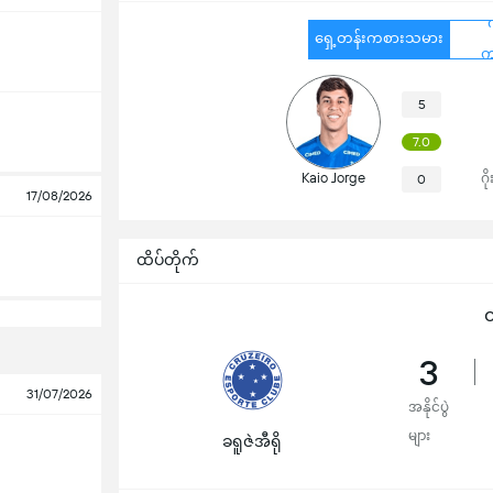
ရှေ့တန်းကစားသမား
က
5
7.0
Kaio Jorge
ဂိ
0
17/08/2026
ထိပ်တိုက်
ထ
3
31/07/2026
အနိုင်ပွဲ
များ
ခရူဇဲအီရို