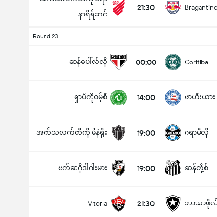
21:30
Bragantin
နာရိရ်ဆင်
Round 23
ဆန်ပေါ်လ်လို
00:00
Coritiba
ရှာပိကိုဝမ့်စီ
14:00
ဗာဟီးယား
အက်သလက်တီကို မိနဲရိုး
19:00
ဂရာမီလို
ဗက်ဆဂိုဒါဂါးမား
19:00
ဆန်တို့စ်
21:30
ဘာသာဖိုလ်
Vitoria