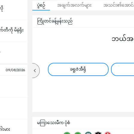
ပွဲစဉ်
အချက်အလက်များ
အသင်း၏အောင်နိ
ို
ကြိုတင်ခန့်မှန်းသည်
ကို မိနဲရိုး
ဘယ်အသင
ီ
ခရူဇဲအီရို
09/08/2026
မကြာသေးမီက ပုံစံ
ဂါးမား