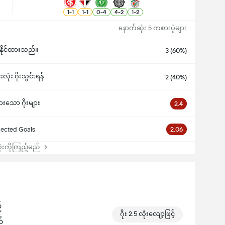
1
-
1
1
-
1
0
-
4
4
-
2
1
-
2
နောက်ဆုံး 5 ကစားပွဲများ
ဉ်နိုင်ထားသည်။
3 (60%)
းလုံး ဂိုးသွင်းရန်
2 (40%)
ားသော ဂိုးများ
2.4
ected Goals
2.06
းကိုကြည့်မည်
်
ဂိုး 2.5 လုံးလျော့ဖြင့်
ဉ်