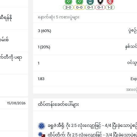
2
-
0
0
-
0
0
-
1
0
-
1
1
-
2
နောက်ဆုံး 5 ကစားပွဲများ
ရန်နို
ပွဲစ
3 (60%)
မ်းစ်
နှစ်သင်
1 (20%)
တီကို ပရာ
ဝင်သွ
1
1.83
Exp
အားလုံ
15/08/2026
ထိပ်တန်းခေတ်ပေါ်များ
ခရူဇဲအီရို: ဂိုး 2.5 လုံးလျော့ဖြင့် - 4/4 ပြီးခဲ့သောပွဲစဉ
ထိပ်တိုက်: ဂိုး 2.5 လုံးလျော့ဖြင့် - 3/4 ပြီးခဲ့သောပွဲစ