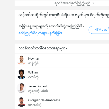
ရလဒ်အားလုံးကိုကြည့်မည်
သင့်ဝက်ဘဆိုက်တွင် ဘရာဇီး စီးရီးအေ ရမှတ်များ ဝိဂျက်ကိုထည
အခြားရွေးစရာများကို အောက်ပါတို့အရကြည့်ပါ -
HTML တဂ်
စိတ်ကြိုက်ဝိဂျက်များဖန်တီးခြင်း
သင်စိတ်ဝင်စားနိုင်သောအရာများ -
Neymar
ဆန်တို့စ်
Willian
ဂရာမီလို
Jesse Lingard
ကိုရင်းသီ့ယမ်းစ်
Giorgian de Arrascaeta
ဖလာမင်းဂို