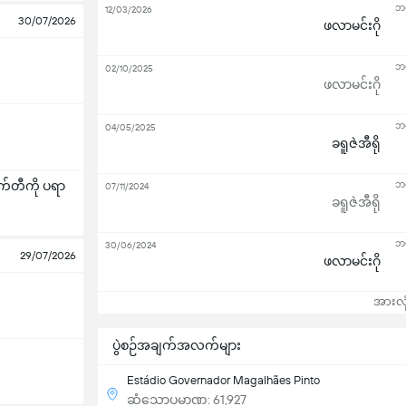
ဘရ
12/03/2026
30/07/2026
ဖလာမင်းဂို
ဘရ
02/10/2025
ဖလာမင်းဂို
ဘရ
04/05/2025
ခရူဇဲအီရို
တီကို ပရာ
ဘရ
07/11/2024
ခရူဇဲအီရို
ဘရ
30/06/2024
29/07/2026
ဖလာမင်းဂို
အားလုံ
ပွဲစဉ်အချက်အလက်များ
Estádio Governador Magalhães Pinto
ဆံ့သောပမာဏ: 61,927