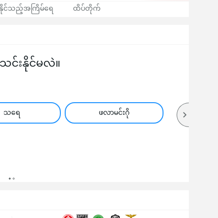
ုင်သည့်အကြိမ်ရေ
ထိပ်တိုက်
်းနိုင်မလဲ။
သရေ
ဖလာမင်းဂို