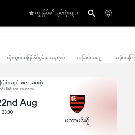
ကျွုန်ုပ်၏သွင်းဂိုးများ
ထိုးထွင်းသိမြင်နိုင်စွမ်းသောဉာဏ်
အပြာင်းအရွေ့
သမိုင်းကြေ
ဉ်ပြိုင်သည် ဖလာမင်းဂို
ဇီး စီးရီးအေ, Round 24
 22nd Aug
23:30
ဖလာမင်းဂို