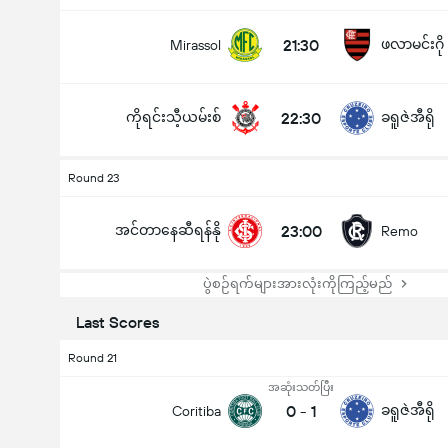
21:30
ဖလာမင်းဂို
Mirassol
ကိုရင်းသီ့ယမ်းစ်
22:30
ခရူဇဲအီရို
Round 23
အင်တာနေဆီရန်နို
23:00
Remo
ပွဲစဉ်ရက်များအားလုံးကိုကြည့်မည်
Last Scores
Round 21
အဆုံးသတ်ပြီး
0
-
1
ခရူဇဲအီရို
Coritiba