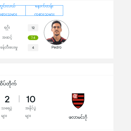
ကွင်းလယ်
နောက်တန်း
စားသမား
ကစားသမား
ရဂိုး
12
အဆင့်
7.4
Pedro
ုးဖန်တီးပေးမှု
4
ိပ်တိုက်
2
10
သရေပွဲ
အနိုင်ပွဲ
များ
များ
ဖလာမင်းဂို