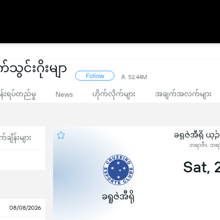
်သွင်းဂိုးမျာ
Follow
52.44M
းရပ်တည်မှု
ဟိုက်လိုက်များ
အချက်အလက်များ
News
ခရူဇဲအီရို ယှ
က်ချိန်းများ
ဘရာဇီး, ဘရာ
Sat,
ခရူဇဲအီရို
08/08/2026