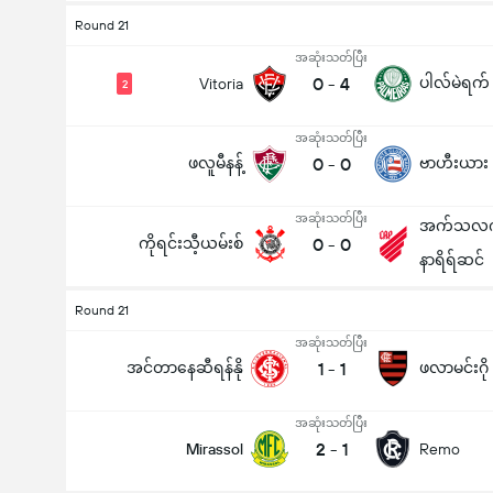
Round 21
အဆုံးသတ်ပြီး
0
-
4
ပါလ်မဲရက်
Vitoria
2
အဆုံးသတ်ပြီး
ဖလူမီနန့်
0
-
0
ဗာဟီးယား
အဆုံးသတ်ပြီး
အက်သလက်
ကိုရင်းသီ့ယမ်းစ်
0
-
0
နာရိရ်ဆင်
Round 21
အဆုံးသတ်ပြီး
အင်တာနေဆီရန်နို
1
-
1
ဖလာမင်းဂို
အဆုံးသတ်ပြီး
2
-
1
Mirassol
Remo