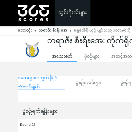
သွင်းဂိုးလ်များ
ဘောလုံး
ဘရာဇီး စီးရီးအေ
ခရူဇဲအီရို ယှဉ်ပြိုင်သည် ဖလာမင်းဂို
ဘရာဇီး စီးရီးအေ: တိုက်ရိုက
အသေးစိတ်
ပွဲစဉ်များ
အဆင့်အတန်
ရမှတ်များအတွက် ခြုံငုံ
ပွဲစဉ်ရလဒ်များ
ပွဲစဉ်ရ
သုံးသပ်ချက်
ပွဲစဉ်ရက်ချိန်းများ
Round 22