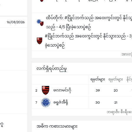
o
ထိပ်တိုက်: #ပြိုင်ဘက်သည် အဝေးကွင်းတွင် နိုင်သ
16/08/2026
သည် - 4/5 ပြီးခဲ့သောပွဲစဉ်
#ပြိုင်ဘက်သည် အဝေးကွင်းတွင် နိုင်သွားသည် - 3/4
ခဲ့သောပွဲစဉ်
အားလုံ
လက်ရှိရပ်တည်မှု
ရမှတ်များ
ရမှတ်များ
နိုင်
ဖလာမင်းဂို
2
39
20
ခရူဇဲအီရို
7
30
21
ဘရာဇီး စီးရီးအေ
ဂူ
အဓိက ကစားသမားများ