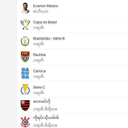
Everton Ribeiro
ဗာဟီးယား
Copa do Brasil
ဘရာဇီး
Brasileirão - Série B
ဘရာဇီး
Paulista
ဘရာဇီး
Carioca
ဘရာဇီး
Serie C
ဘရာဇီး
ဖလာမင်းဂို
ဘရာဇီး စီးရီးအေ
ကိုရင်းသီ့ယမ်းစ်
ဘရာဇီး စီးရီးအေ