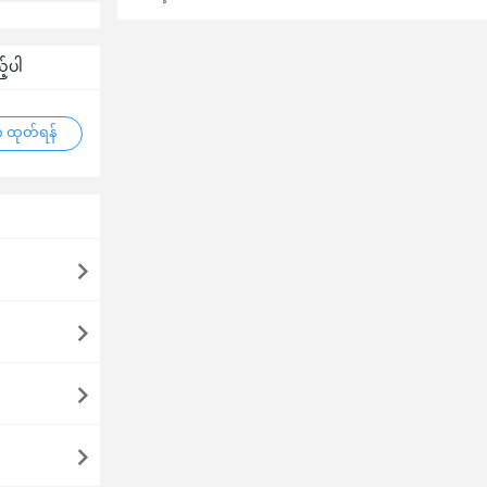
့်ပါ
 ထုတ်ရန်