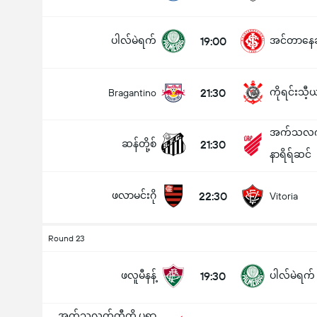
ပါလ်မဲရက်
19:00
အင်တာနေဆီ
21:30
ကိုရင်းသီ့ယ
Bragantino
အက်သလက်
ဆန်တို့စ်
21:30
နာရိရ်ဆင်
ဖလာမင်းဂို
22:30
Vitoria
Round 23
ဖလူမီနန့်
19:30
ပါလ်မဲရက်
အက်သလက်တီကို ပရာ