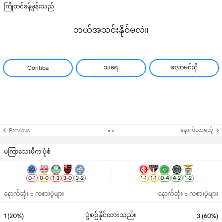
ကြိုတင်ခန့်မှန်းသည်
ဘယ်အသင်းနိုင်မလဲ။
သရေ
ဖလာမင်းဂို
Coritiba
နောက်လာမည့်
Previous
မကြာသေးမီက ပုံစံ
0
-
1
0
-
0
1
-
3
3
-
0
3
-
2
1
-
1
1
-
1
0
-
4
4
-
2
1
-
2
နောက်ဆုံး 5 ကစားပွဲများ
နောက်ဆုံး 5 ကစားပွဲများ
ပွဲစဉ်နိုင်ထားသည်။
1 (20%)
3 (60%)