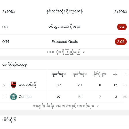
နှစ်သင်းလုံး ဂိုးသွင်းရန်
2 (40%)
2 (40%)
ဝင်သွားသော ဂိုးများ
0.8
2.4
0.74
Expected Goals
2.06
အားလုံးကိုကြည့်မည်
လက်ရှိရပ်တည်မှု
ရမှတ်များ
ရမှတ်များ
နိုင်ပွဲများ
+/-
F:
ဖလာမင်းဂို
2
39
20
11
19
37:
Coritiba
11
27
21
7
-3
25:
ဘရာဇီး စီးရီးအေ ဇယားနှင့် အဆင့်များ
ထိပ်တိုက်