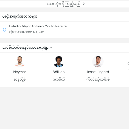
အားလုံးကိုကြည့်မည်
ပွဲစဉ်အချက်အလက်များ
Estádio Major Antônio Couto Pereira
ဆံ့သောပမာဏ: 40,502
သင်စိတ်ဝင်စားနိုင်သောအရာများ -
Neymar
Willian
Jesse Lingard
ဆန်တို့စ်
ဂရာမီလို
ကိုရင်းသီ့ယမ်းစ်