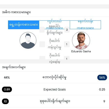
အဓိက ကစားသမားများ
ကွင်းလယ်
နောက်တန်း
ရှေ့တန်းကစားသမား
စုစုပေါင်း
ကစားသမား
ကစားသမား
2
ရိုက်ချက်များ
ဂိုးပေါက်
1
ကန်သွင်းမှု
Eduardo Sasha
ဂိုးပေါက်
1
လွဲချော်မှု
အချက်အလက်များ
ဘောလုံးပိုင်ဆိုင်မှု
44%
56%
0.89
Expected Goals
0.25
စုစုပေါင်းရိုက်ချက်များ
10
9