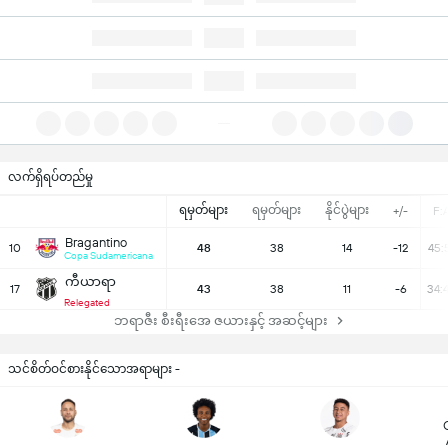
လက်ရှိရပ်တည်မှု
ရမှတ်များ
ရမှတ်များ
နိုင်ပွဲများ
+/-
F:
Bragantino
10
48
38
14
-12
45:
Copa Sudamericana
ကီယာရာ
17
43
38
11
-6
34:
Relegated
ဘရာဇီး စီးရီးအေ ဇယားနှင့် အဆင့်များ
သင်စိတ်ဝင်စားနိုင်သောအရာများ -