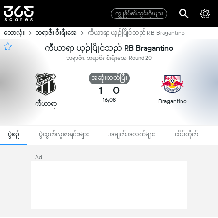
ကျွုန်ုပ်၏သွင်းဂိုးများ
ဘောလုံး
ဘရာဇီး စီးရီးအေ
ကီယာရာ ယှဉ်ပြိုင်သည် RB Bragantino
ကီယာရာ ယှဉ်ပြိုင်သည် RB Bragantino
ဘရာဇီး, ဘရာဇီး စီးရီးအေ, Round 20
အဆုံးသတ်ပြီး
1
-
0
16/08
Bragantino
ကီယာရာ
ပွဲစဉ်
ပွဲထွက်လူစာရင်းများ
အချက်အလက်များ
ထိပ်တိုက်
Ad