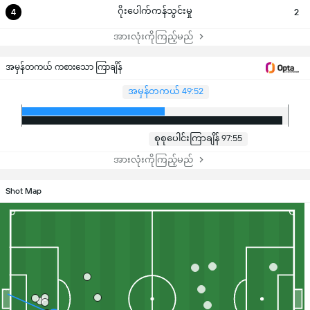
ဂိုးပေါက်ကန်သွင်းမှု
4
2
အားလုံးကိုကြည့်မည်
အမှန်တကယ် ကစားသော ကြာချိန်
အမှန်တကယ် 49:52
စုစုပေါင်းကြာချိန် 97:55
အားလုံးကိုကြည့်မည်
Shot Map